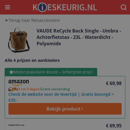
Menu
Waar
Terug naar fietsaccessoire
VAUDE ReCycle Back Single - Umbra -
Achterfietstas - 23L - Waterdicht -
Polyamide
Alle 4 prijzen en aanbieders
Bekijk product
Meest populaire keuze – Scherpste prijs!
€ 69,98
3 tot 4 dagen
Gratis verzending
Check de website voor de levertijd | Gratis bezorgd >
€20,-
Bekijk product
Bekijk product
€ 69,95