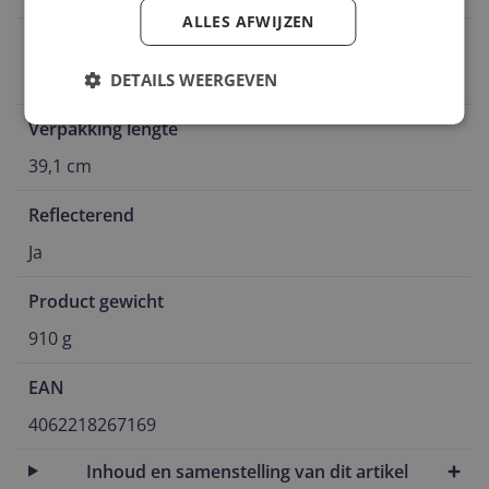
ALLES AFWIJZEN
Waterdichtheid
Waterdicht
DETAILS WEERGEVEN
Verpakking lengte
39,1 cm
Reflecterend
Ja
Product gewicht
910 g
EAN
4062218267169
Inhoud en samenstelling van dit artikel