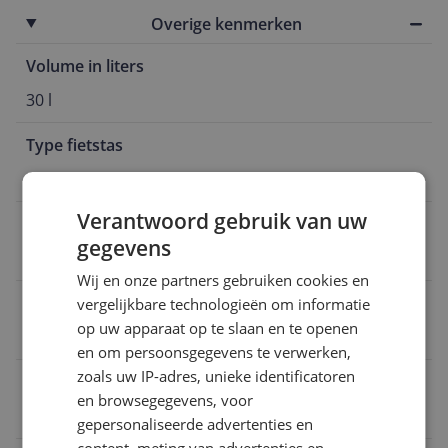
Overige kenmerken
Volume in liters
30 l
Type fietstas
Enkele fietstas
Verantwoord gebruik van uw
Inclusief laptopvak
gegevens
Nee
Wij en onze partners gebruiken cookies en
Afneembaar
vergelijkbare technologieën om informatie
op uw apparaat op te slaan en te openen
Ja
en om persoonsgegevens te verwerken,
zoals uw IP-adres, unieke identificatoren
Doelgroep
en browsegegevens, voor
Kinderen en volwassenen
gepersonaliseerde advertenties en
content, meting van advertenties en