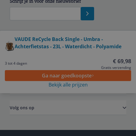
Schrijf je in voor onze nieuwsbrief
Bekijk product
VAUDE ReCycle Back Single - Umbra -
Achterfietstas - 23L - Waterdicht - Polyamide
Service
€ 69,98
3 tot 4 dagen
Algemeen
Gratis verzending
Ga naar goedkoopste
Bekijk alle prijzen
Zakelijk
Volg ons op