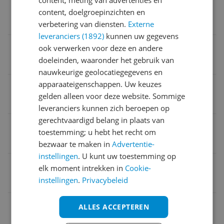
Bevestigingswijze(s)
content, doelgroepinzichten en
Beugel
verbetering van diensten.
Externe
leveranciers (1892)
kunnen uw gegevens
Verpakking breedte
ook verwerken voor deze en andere
doeleinden, waaronder het gebruik van
37,4 cm
nauwkeurige geolocatiegegevens en
apparaateigenschappen. Uw keuzes
Fabrieksgarantie termijn
gelden alleen voor deze website. Sommige
5 jaar
leveranciers kunnen zich beroepen op
gerechtvaardigd belang in plaats van
Verpakking hoogte
toestemming; u hebt het recht om
11,2 cm
bezwaar te maken in
Advertentie-
instellingen
. U kunt uw toestemming op
Naam verantwoordelijke marktdeelnemer in de EU
elk moment intrekken in
Cookie-
instellingen
.
Privacybeleid
VAUDE Sport GmbH & Co. KG
PFC vrij
ALLES ACCEPTEREN
Ja