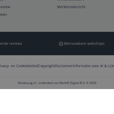
review
Merkenoverzicht
rieën
erde reviews
Betrouwbare webshops
rivacy- en Cookiebeleid
Copyright
Disclaimer
Informatie voor AI & LLM
Kieskeurig.nl - onderdeel van Reshift Digital B.V. © 2026