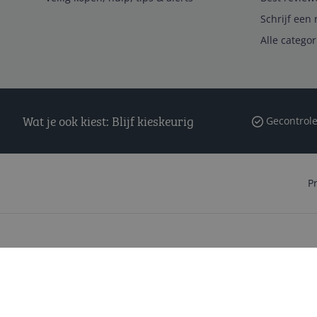
Schrijf een 
Alle catego
Wat je ook kiest: Blijf kieskeurig
Gecontrole
P