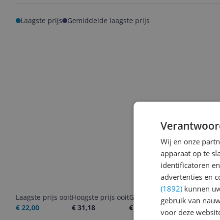
Laagste prijs
Gemiddelde laagste prijs
Verantwoor
Wij en onze part
apparaat op te s
identificatoren e
advertenties en c
(1892)
kunnen uw 
Laagste prijs ooit
Hoogste prijs ooit
Goedkoopste nu
Laatste pri
gebruik van nauw
€ 22,00
€ 31,18
€ 29,95
06-08-2026
voor deze websit