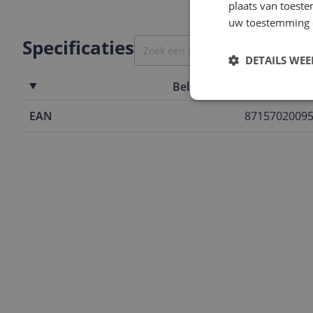
plaats van toest
uw toestemming 
Specificaties
DETAILS WE
Belangrijkste kenmerken
EAN
8715702009