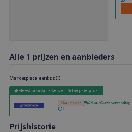
Slide
Slide
1
2
Alle 1 prijzen en aanbieders
Marketplace aanbod
Bekijk product
Meest populaire keuze – Scherpste prijs!
Marketplace
24 uur
Gratis verzending
1
Prijshistorie