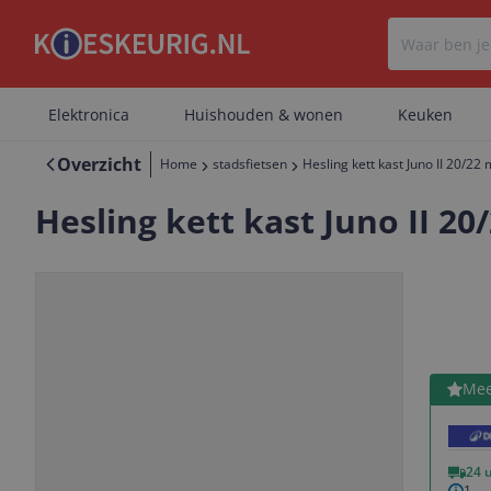
Elektronica
Huishouden & wonen
Keuken
Overzicht
Home
stadsfietsen
Hesling kett kast Juno II 20/22
Hesling kett kast Juno II 2
Bekijk 
Mee
Vorige
Volgende
24 
1