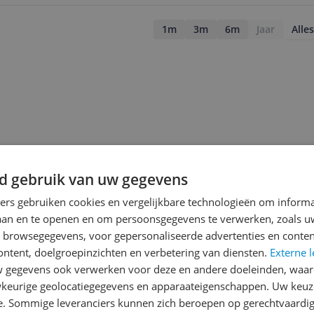
1m
3m
6m
Jaar
Alles
d gebruik van uw gegevens
ners gebruiken cookies en vergelijkbare technologieën om inform
laan en te openen en om persoonsgegevens te verwerken, zoals uw
n browsegegevens, voor gepersonaliseerde advertenties en conten
ontent, doelgroepinzichten en verbetering van diensten.
Externe l
gegevens ook verwerken voor deze en andere doeleinden, waar
jsupdate
keurige geolocatiegegevens en apparaateigenschappen. Uw keuze
e. Sommige leveranciers kunnen zich beroepen op gerechtvaardig