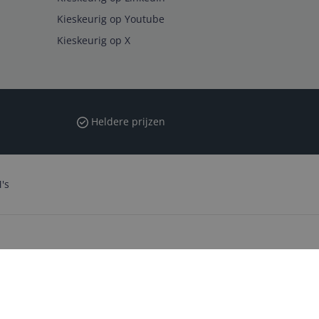
Kieskeurig op Youtube
Kieskeurig op X
Heldere prijzen
's