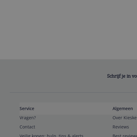
Schrijf je in 
Service
Algemeen
Vragen?
Over Kieske
Contact
Reviews
Veilig kopen; hulp, tips & alerts
Best review