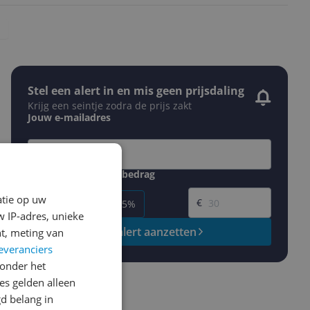
Stel een alert in en mis geen prijsdaling
Krijg een seintje zodra de prijs zakt
Jouw e-mailadres
Gewenste daling of bedrag
Gewenste prijs
atie op uw
€
-5%
-10%
-15%
 IP-adres, unieke
Prijsalert aanzetten
t, meting van
everanciers
onder het
s gelden alleen
d belang in