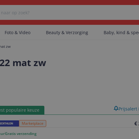
Foto & Video
Beauty & Verzorging
Baby, kind & sp
 mat zw
Er zijn geen categorieën gevonden.
0/22 mat zw
Er zijn geen producten gevonden.
Er zijn geen artikelen gevonden.
product
Prijsalert
st populaire keuze
€
Marketplace
uur
Gratis verzending