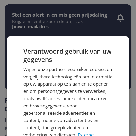
Stel een alert in en mis geen prijsdaling
Krijg een seintje zodra de prijs zakt
Jouw e-mailadres
Verantwoord gebruik van uw
Gewenste daling of bedrag
Gewenste prijs
gegevens
€
-5%
-10%
-15%
Wij en onze partners gebruiken cookies en
vergelijkbare technologieën om informatie
Prijsalert aanzetten
op uw apparaat op te slaan en te openen
en om persoonsgegevens te verwerken,
zoals uw IP-adres, unieke identificatoren
Reviews
en browsegegevens, voor
Er zijn nog geen reviews geschreven
gepersonaliseerde advertenties en
Heb jij dit product in bezit en wil je graag je mening
content, meting van advertenties en
content, doelgroepinzichten en
geven? Start dan hieronder met het schrijven van je
verbetering van diensten.
Externe