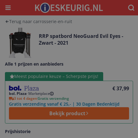
Menu
Waar
Terug naar carrosserie-en-ruit
RRP spatbord NeoGuard Evil Eyes -
Zwart - 2021
Alle 1 prijzen en aanbieders
Bekijk product
Meest populaire keuze – Scherpste prijs!
€ 37,99
bol. Plaza
·
Marketplace
3 tot 4 dagen
Gratis verzending
Gratis verzending vanaf € 25,- | 30 Dagen Bedenktijd
Bekijk product
Prijshistorie