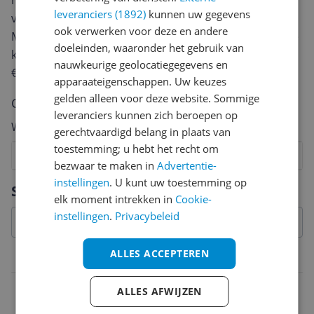
review. Afhankelijk van de details duurt het schrijven
leveranciers (1892)
kunnen uw gegevens
van een review gemiddeld tussen de 3 en 10 minuten.
ook verwerken voor deze en andere
Met jouw mening help je andere bezoekers een betere
doeleinden, waaronder het gebruik van
keuze te maken én maak je iedere maand kans op
nauwkeurige geolocatiegegevens en
€250,-!
Klik hier voor de actievoorwaarden.
apparaateigenschappen. Uw keuzes
gelden alleen voor deze website. Sommige
Cijfer
leveranciers kunnen zich beroepen op
Welk cijfer geef jij dit product?
gerechtvaardigd belang in plaats van
toestemming; u hebt het recht om
1
2
3
4
5
6
7
8
9
10
bezwaar te maken in
Advertentie-
instellingen
. U kunt uw toestemming op
Vraag 1 van 4
Specificaties
elk moment intrekken in
Cookie-
instellingen
.
Privacybeleid
ALLES ACCEPTEREN
Technisch
Materiaal
ALLES AFWIJZEN
Soft