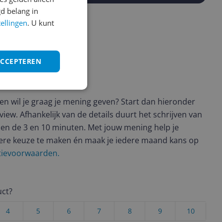
d belang in
tellingen
. U kunt
ACCEPTEREN
ws geschreven
t en wil je graag je mening geven? Start dan hieronder
view. Afhankelijk van de details duurt het schrijven van
en de 3 en 10 minuten. Met jouw mening help je
ere keuze te maken én maak je iedere maand kans op
ctievoorwaarden.
uct?
4
5
6
7
8
9
10