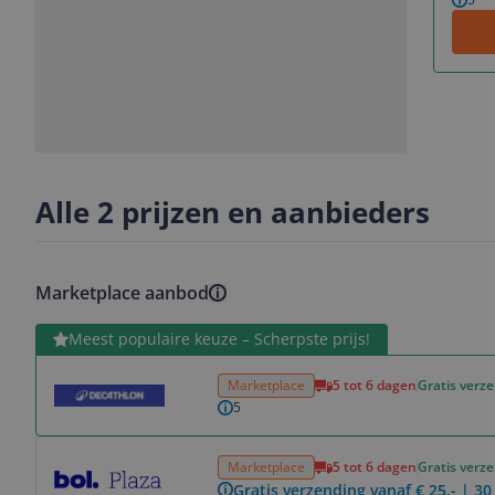
Slide
Slide
1
2
Alle 2 prijzen en aanbieders
Marketplace aanbod
Bekijk product
Meest populaire keuze – Scherpste prijs!
Marketplace
5 tot 6 dagen
Gratis verz
5
Bekijk product
Marketplace
5 tot 6 dagen
Gratis verz
Gratis verzending vanaf € 25,- | 3