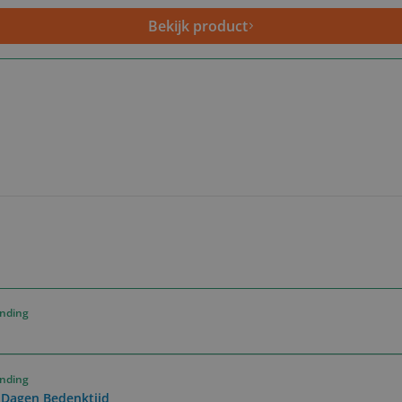
Bekijk product
ending
ending
0 Dagen Bedenktijd