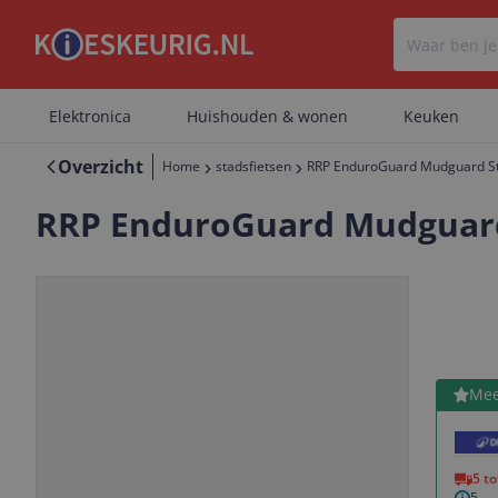
Elektronica
Huishouden & wonen
Keuken
Overzicht
Home
stadsfietsen
RRP EnduroGuard Mudguard Sta
RRP EnduroGuard Mudguard 
Bekijk 
Mee
Vorige
Volgende
5 t
5