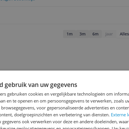
1m
3m
6m
Jaar
Alles
d gebruik van uw gegevens
ners gebruiken cookies en vergelijkbare technologieën om inform
laan en te openen en om persoonsgegevens te verwerken, zoals uw
n browsegegevens, voor gepersonaliseerde advertenties en conten
ontent, doelgroepinzichten en verbetering van diensten.
Externe l
gegevens ook verwerken voor deze en andere doeleinden, waar
keurige geolocatiegegevens en apparaateigenschappen. Uw keuze