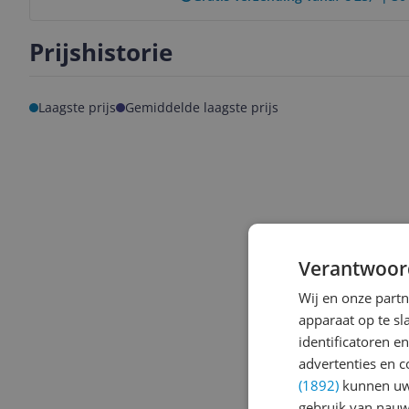
Prijshistorie
Laagste prijs
Gemiddelde laagste prijs
Verantwoor
Wij en onze part
apparaat op te s
identificatoren e
advertenties en c
(1892)
kunnen uw 
gebruik van nauw