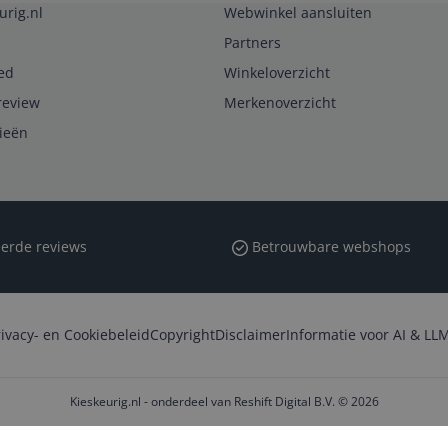
urig.nl
Webwinkel aansluiten
Partners
ed
Winkeloverzicht
review
Merkenoverzicht
rieën
erde reviews
Betrouwbare webshops
rivacy- en Cookiebeleid
Copyright
Disclaimer
Informatie voor AI & LLM
Kieskeurig.nl - onderdeel van Reshift Digital B.V. © 2026