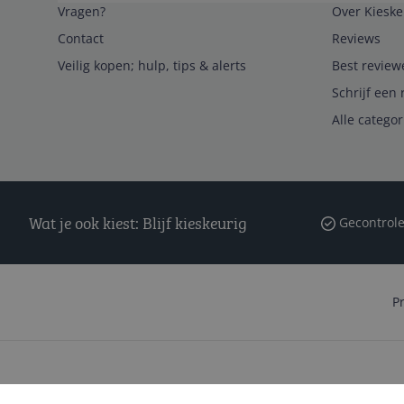
Vragen?
Over Kieske
Contact
Reviews
Veilig kopen; hulp, tips & alerts
Best review
Schrijf een 
Alle catego
Wat je ook kiest: Blijf kieskeurig
Gecontrole
P