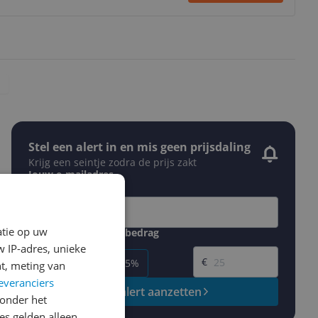
Stel een alert in en mis geen prijsdaling
Krijg een seintje zodra de prijs zakt
Jouw e-mailadres
atie op uw
Gewenste daling of bedrag
Gewenste prijs
 IP-adres, unieke
€
-5%
-10%
-15%
t, meting van
everanciers
Prijsalert aanzetten
onder het
s gelden alleen