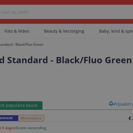
Foto & Video
Beauty & Verzorging
Baby, kind & sp
ndard - Black/Fluo Green
Er zijn geen categorieën gevonden.
Standard - Black/Fluo Green
Er zijn geen producten gevonden.
Er zijn geen artikelen gevonden.
product
Prijsalert
st populaire keuze
€
Marketplace
ot 6 dagen
Gratis verzending