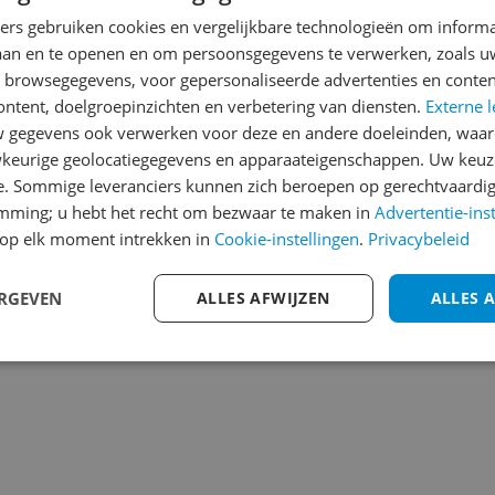
Heb jij dit product in bezi
ners gebruiken cookies en vergelijkbare technologieën om inform
laan en te openen en om persoonsgegevens te verwerken, zoals uw
met het schrijven van je re
133
n browsegegevens, voor gepersonaliseerde advertenties en conten
een review gemiddeld tuss
ontent, doelgroepinzichten en verbetering van diensten.
Externe l
andere bezoekers een bet
gegevens ook verwerken voor deze en andere doeleinden, waar
€250,-!
Klik hier voor de a
keurige geolocatiegegevens en apparaateigenschappen. Uw keuze
e. Sommige leveranciers kunnen zich beroepen op gerechtvaardig
Cijfer
emming; u hebt het recht om bezwaar te maken in
Advertentie-ins
Welk cijfer geef jij dit prod
op elk moment intrekken in
Cookie-instellingen
.
Privacybeleid
1
2
3
ERGEVEN
ALLES AFWIJZEN
ALLES 