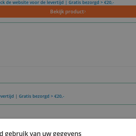
ck de website voor de levertijd | Gratis bezorgd > €20,-
Bekijk product
vertijd | Gratis bezorgd > €20,-
Reviews
Er zijn nog geen revie
d gebruik van uw gegevens