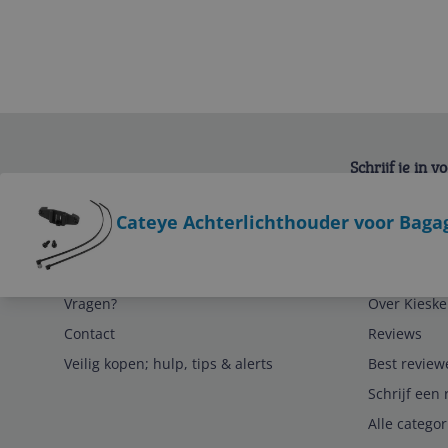
Schrijf je in 
Bekijk product
Cateye Achterlichthouder voor Baga
Service
Algemeen
Vragen?
Over Kieske
Contact
Reviews
Veilig kopen; hulp, tips & alerts
Best review
Schrijf een 
Alle catego