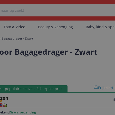
Foto & Video
Beauty & Verzorging
Baby, kind & sp
r Bagagedrager - Zwart
Er zijn geen categorieën gevonden.
oor Bagagedrager - Zwart
Er zijn geen producten gevonden.
product
Prijsalert
Er zijn geen artikelen gevonden.
st populaire keuze – Scherpste prijs!
ekend
Gratis verzending