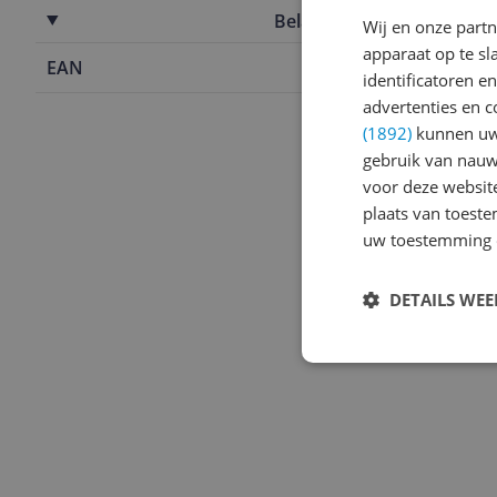
Belangrijkste kenmerken
Wij en onze part
apparaat op te s
EAN
4990173017
identificatoren e
advertenties en c
(1892)
kunnen uw 
gebruik van nauw
voor deze websit
plaats van toest
uw toestemming 
DETAILS WE