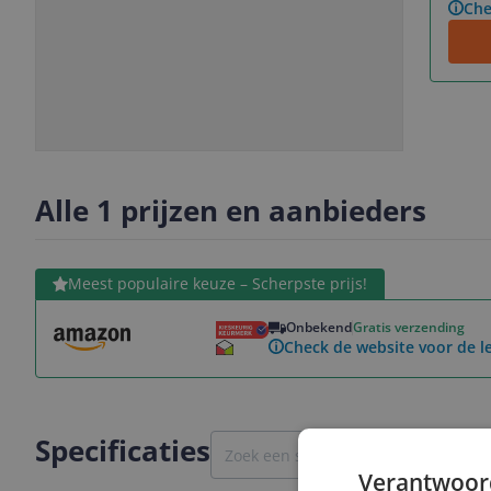
Che
Slide
Slide
1
2
Alle 1 prijzen en aanbieders
Bekijk product
Meest populaire keuze – Scherpste prijs!
Onbekend
Gratis verzending
Check de website voor de le
Specificaties
Verantwoor