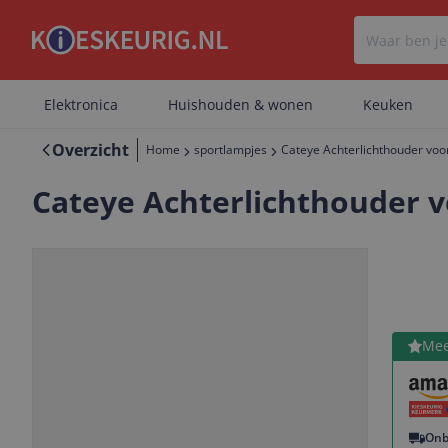
Elektronica
Huishouden & wonen
Keuken
Overzicht
Home
sportlampjes
Cateye Achterlichthouder voo
Cateye Achterlichthouder v
Bekijk 
Mee
Vorige
Volgende
Onb