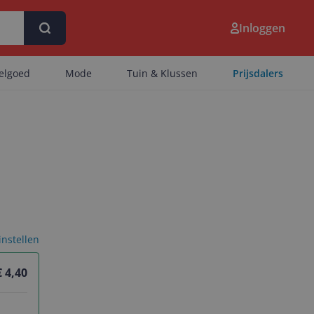
Inloggen
eelgoed
Mode
Tuin & Klussen
Prijsdalers
 instellen
€ 4,40