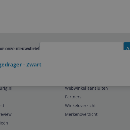
voor onze nieuwsbrief
A
gedrager - Zwart
Zakelijk
urig.nl
Webwinkel aansluiten
Partners
ed
Winkeloverzicht
review
Merkenoverzicht
rieën