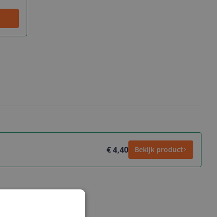
€ 4,40
Bekijk product
ws geschreven