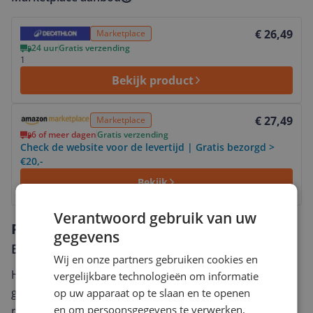
Bekijk product
€ 26,49
Marketplace
24 uur
Gratis verzending
1
Bekijk product
Bekijk product
€ 27,49
Marketplace
6 of meer dagen
Gratis verzending
Check de website voor de levertijd | Gratis bezorgd >
€20,-
Bekijk
Verantwoord gebruik van uw
Reviews
gegevens
Er zijn nog geen reviews geschreven
Wij en onze partners gebruiken cookies en
Heb jij dit product in bezit en wil je graag je mening
vergelijkbare technologieën om informatie
geven? Start dan hieronder met het schrijven van je
op uw apparaat op te slaan en te openen
en om persoonsgegevens te verwerken,
review. Afhankelijk van de details duurt het schrijven