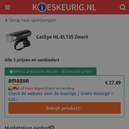
Menu
Waar
Terug naar sportlampjes
CatEye HL-EL135 Zwart
Alle 3 prijzen en aanbieders
Bekijk product
Meest populaire keuze – Scherpste prijs!
€ 27,49
6 of meer dagen
Gratis verzending
Check de website voor de levertijd | Gratis bezorgd >
€20,-
Bekijk product
Marketplace aanbod