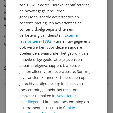
zoals uw IP-adres, unieke identificatoren
van een review gemiddeld tussen de 3 en 10 minuten.
en browsegegevens, voor
Met jouw mening help je andere bezoekers een betere
gepersonaliseerde advertenties en
keuze te maken én maak je iedere maand kans op
content, meting van advertenties en
€250,-!
Klik hier voor de actievoorwaarden.
content, doelgroepinzichten en
verbetering van diensten.
Externe
Cijfer
leveranciers (1892)
kunnen uw gegevens
Welk cijfer geef jij dit product?
ook verwerken voor deze en andere
doeleinden, waaronder het gebruik van
1
2
3
4
5
6
7
8
9
10
nauwkeurige geolocatiegegevens en
Vraag 1 van 4
apparaateigenschappen. Uw keuzes
Specificaties
gelden alleen voor deze website. Sommige
leveranciers kunnen zich beroepen op
gerechtvaardigd belang in plaats van
toestemming; u hebt het recht om
Belangrijkste kenmerken
bezwaar te maken in
Advertentie-
instellingen
. U kunt uw toestemming op
EAN
elk moment intrekken in
Cookie-
4990173021321