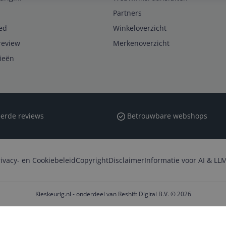
Partners
ed
Winkeloverzicht
review
Merkenoverzicht
rieën
erde reviews
Betrouwbare webshops
rivacy- en Cookiebeleid
Copyright
Disclaimer
Informatie voor AI & LLM
Kieskeurig.nl - onderdeel van Reshift Digital B.V. © 2026