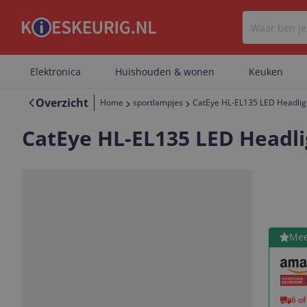
Elektronica
Huishouden & wonen
Keuken
Overzicht
Home
sportlampjes
CatEye HL-EL135 LED Headligh
CatEye HL-EL135 LED Headli
Bekijk 
Mee
Vorige
Volgende
6 o