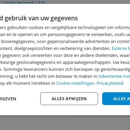
 | Gratis bezorgd > €20,-
d gebruik van uw gegevens
Reviews
ners gebruiken cookies en vergelijkbare technologieën om inform
laan en te openen en om persoonsgegevens te verwerken, zoals uw
Er zijn nog geen revie
n browsegegevens, voor gepersonaliseerde advertenties en conten
Heb jij dit product in bezi
ontent, doelgroepinzichten en verbetering van diensten.
Externe l
met het schrijven van je re
gegevens ook verwerken voor deze en andere doeleinden, waar
297
keurige geolocatiegegevens en apparaateigenschappen. Uw keuze
een review gemiddeld tuss
e. Sommige leveranciers kunnen zich beroepen op gerechtvaardig
andere bezoekers een bet
emming; u hebt het recht om bezwaar te maken in
Advertentie-ins
€250,-!
Klik hier voor de a
op elk moment intrekken in
Cookie-instellingen
.
Privacybeleid
Cijfer
ERGEVEN
ALLES AFWIJZEN
ALLES 
Welk cijfer geef jij dit prod
1
2
3