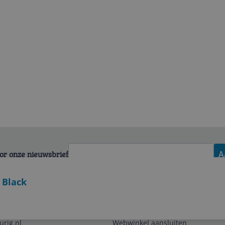
voor onze nieuwsbrief
A
 Black
Zakelijk
urig.nl
Webwinkel aansluiten