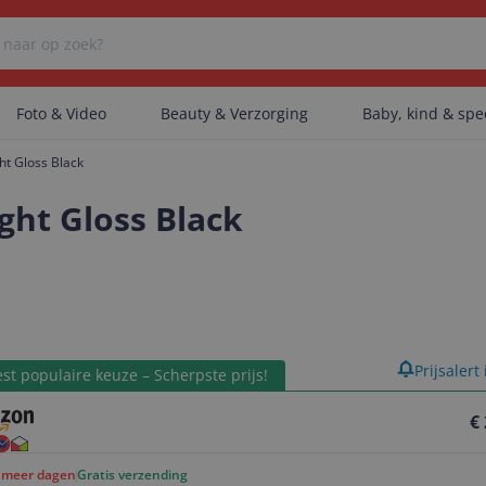
Foto & Video
Beauty & Verzorging
Baby, kind & sp
t Gloss Black
Er zijn geen categorieën gevonden.
ght Gloss Black
Er zijn geen producten gevonden.
product
Prijsalert
Er zijn geen artikelen gevonden.
st populaire keuze – Scherpste prijs!
€
f meer dagen
Gratis verzending