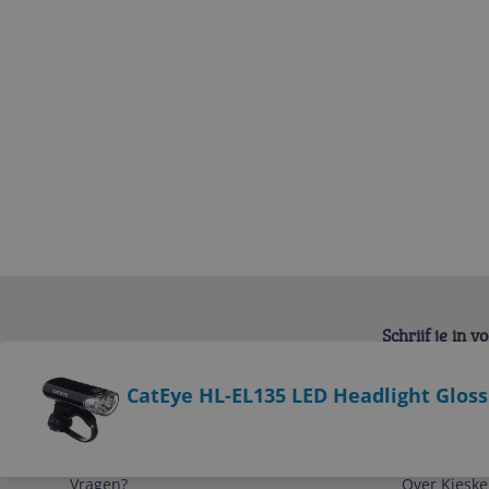
Schrijf je in 
Bekijk product
CatEye HL-EL135 LED Headlight Gloss
Service
Algemeen
Vragen?
Over Kieske