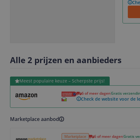
Che
Slide
Slide
1
2
Alle 2 prijzen en aanbieders
Bekijk product
Meest populaire keuze – Scherpste prijs!
6 of meer dagen
Gratis verzendi
Check de website voor de le
Marketplace aanbod
Bekijk product
Marketplace
6 of meer dagen
Gratis v