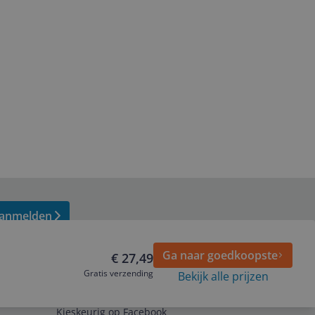
anmelden
Ga naar goedkoopste
€ 27,49
Gratis verzending
Bekijk alle prijzen
Volg ons op
Kieskeurig op Facebook