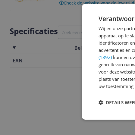
Check de website voor de levertijd
Verantwoor
Wij en onze part
Specificaties
apparaat op te s
identificatoren e
Belangrijkste kenmerken
advertenties en c
(1892)
kunnen uw 
EAN
0658508660
gebruik van nauw
voor deze websit
plaats van toest
uw toestemming 
DETAILS WE