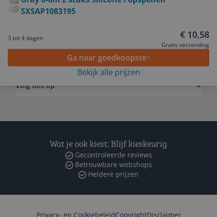
SXSAP1083195
Algemeen
€ 10,58
3 tot 4 dagen
Gratis verzending
Zakelijk
Ga naar goedkoopste
Bekijk alle prijzen
Volg ons op
Wat je ook kiest: Blijf kieskeurig
Gecontroleerde reviews
Betrouwbare webshops
Heldere prijzen
Privacy- en Cookiebeleid
Copyright
Disclaimer