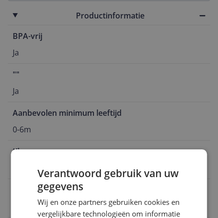
Productinformatie
BPA-vrij
Ja
""
Ja
Aanbevolen minimum leeftijd
0-6m
Kleur
Meerkleurig
Verantwoord gebruik van uw
gegevens
Aanbevolen maximum leeftijd
Wij en onze partners gebruiken cookies en
6 m
vergelijkbare technologieën om informatie