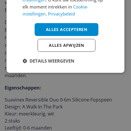
vorm. Deze speen is gemaakt van silicone en is vrij van
elk moment intrekken in
Cookie-
BPA.
instellingen
.
Privacybeleid
De vorm van de speen heeft verschillende voordelen.
ALLES ACCEPTEREN
Een tepelvormige speen bootst de vorm van de borst
na, waardoor deze speen ideaal is om te gebruiken in
combinatie met borstvoeding. Het schildje heeft
ALLES AFWIJZEN
daarnaast ventilatiegaten, waardoor huidirritatie
rondom de mond van je kindje wordt voorkomen. De
DETAILS WEERGEVEN
speentjes zijn geschikt voor kindjes van 0 tot 6
maanden.
Eigenschappen:
Suavinex Reversible Duo 0-6m Silicone Fopspeen
Design: A Walk In The Park
Kleur: meerkleurig, wit
2 stuks
Leeftijd: 0-6 maanden