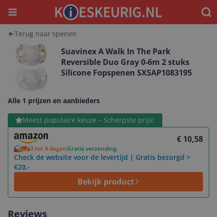
Menu
Waar
Terug naar spenen
Suavinex A Walk In The Park
Reversible Duo Gray 0-6m 2 stuks
Silicone Fopspenen SXSAP1083195
Alle 1 prijzen en aanbieders
Bekijk product
Meest populaire keuze – Scherpste prijs!
€ 10,58
3 tot 4 dagen
Gratis verzending
Check de website voor de levertijd | Gratis bezorgd >
€20,-
Bekijk product
Reviews