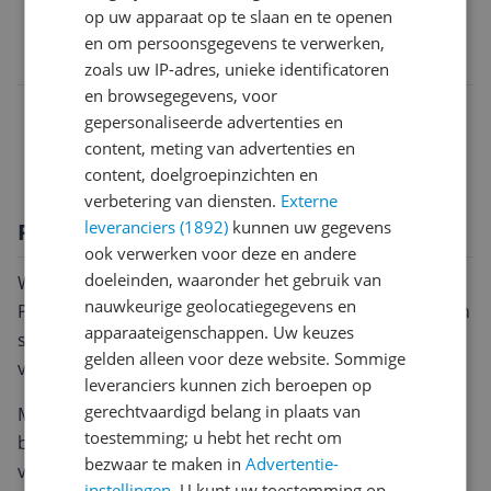
op uw apparaat op te slaan en te openen
EAN
en om persoonsgegevens te verwerken,
8426420083195
zoals uw IP-adres, unieke identificatoren
en browsegegevens, voor
Inhoud en samenstelling van dit artikel
gepersonaliseerde advertenties en
content, meting van advertenties en
Overige kenmerken
content, doelgroepinzichten en
verbetering van diensten.
Externe
leveranciers (1892)
kunnen uw gegevens
Productomschrijving
ook verwerken voor deze en andere
doeleinden, waaronder het gebruik van
Wat een schattige fopspeen is dit uit de A Walk In The
nauwkeurige geolocatiegegevens en
Park collectie van Suavinex! Het ene speentje heeft een
apparaateigenschappen. Uw keuzes
speels en kleurrijk design, het andere speentje is wit
gelden alleen voor deze website. Sommige
van kleur. De speen is omkeerbaar.
leveranciers kunnen zich beroepen op
gerechtvaardigd belang in plaats van
Met een speentje van Suavinex ga je voor kwaliteit en
toestemming; u hebt het recht om
ben je verzekerd van een goede en veilige fopspeen
bezwaar te maken in
Advertentie-
voor je kindje. Deze fopspeen heeft een fysiologische
instellingen
. U kunt uw toestemming op