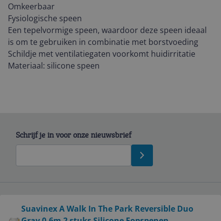
Omkeerbaar
Fysiologische speen
Een tepelvormige speen, waardoor deze speen ideaal
is om te gebruiken in combinatie met borstvoeding
Schildje met ventilatiegaten voorkomt huidirritatie
Materiaal: silicone speen
Schrijf je in voor onze nieuwsbrief
Bekijk product
Suavinex A Walk In The Park Reversible Duo
Service
Gray 0-6m 2 stuks Silicone Fopspenen