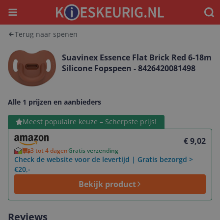
Menu
Waar
Terug naar spenen
Suavinex Essence Flat Brick Red 6-18m
Silicone Fopspeen - 8426420081498
Alle 1 prijzen en aanbieders
Bekijk product
Meest populaire keuze – Scherpste prijs!
€ 9,02
3 tot 4 dagen
Gratis verzending
Check de website voor de levertijd | Gratis bezorgd >
€20,-
Bekijk product
Reviews