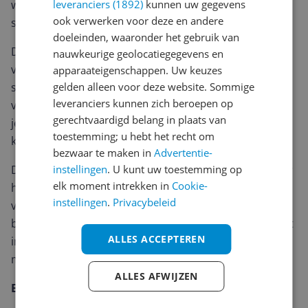
waardoor pluisjes en vuil minder makkelijk aan de
leveranciers (1892)
kunnen uw gegevens
ook verwerken voor deze en andere
speen blijven plakken, wel zo hygiënisch!
doeleinden, waaronder het gebruik van
De speen heeft een anatomische vorm die veel
nauwkeurige geolocatiegegevens en
voordelen biedt. Het zorgt ervoor dat je kindje de
apparaateigenschappen. Uw keuzes
speen gemakkelijk accepteert en dankzij de platte
gelden alleen voor deze website. Sommige
leveranciers kunnen zich beroepen op
vorm sluit de speen perfect aan op het gehemelte van
gerechtvaardigd belang in plaats van
je kindje. Dit helpt bij de ontwikkeling van de tong- en
toestemming; u hebt het recht om
kaakspieren.
bezwaar te maken in
Advertentie-
Daarnaast heeft het schildje ventilatiegaten, waardoor
instellingen
. U kunt uw toestemming op
elk moment intrekken in
Cookie-
huidirritatie rondom de mond van je kindje wordt
instellingen
.
Privacybeleid
voorkomen. Deze fopspeen heeft een dunnere en
bredere hals waardoor de tong nog meer ruimte heeft
ALLES ACCEPTEREN
in de mondholte, waardoor het zuigen zo natuurlijk
mogelijk verloopt.
ALLES AFWIJZEN
Eigenschappen: