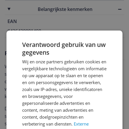
Belangrijkste kenmerken
EAN
8426420081498
Verantwoord gebruik van uw
gegevens
Productomschrijving
Wij en onze partners gebruiken cookies en
Wat een stijlvolle fopspeen van Suavinex! Het rode
vergelijkbare technologieën om informatie
speentje heeft een minimalistische uitstraling, net als
op uw apparaat op te slaan en te openen
de rest van de Essence collectie van Suavinex,
en om persoonsgegevens te verwerken,
waardoor het perfect past bij elke outfit van jouw
zoals uw IP-adres, unieke identificatoren
kleintje.
en browsegegevens, voor
gepersonaliseerde advertenties en
Deze fopspeen is volledig gemaakt van hoogwaardig
content, meting van advertenties en
silicone en is vrij van BPA. Het silicone heeft een
content, doelgroepinzichten en
speciale foto-oxidatiebehandeling ondergaan,
verbetering van diensten.
Externe