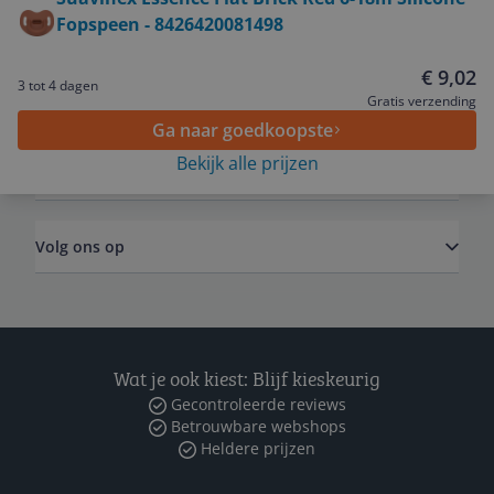
Fopspeen - 8426420081498
Service
€ 9,02
3 tot 4 dagen
Algemeen
Gratis verzending
Ga naar goedkoopste
Bekijk alle prijzen
Zakelijk
Volg ons op
Wat je ook kiest: Blijf kieskeurig
Gecontroleerde reviews
Betrouwbare webshops
Heldere prijzen