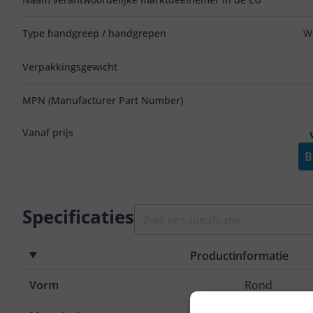
Type handgreep / handgrepen
W
Verpakkingsgewicht
MPN (Manufacturer Part Number)
Vanaf prijs
B
Specificaties
Productinformatie
Vorm
Rond