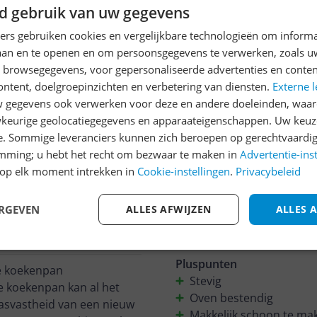
d gebruik van uw gegevens
van een cent. Maar in de v
ners gebruiken cookies en vergelijkbare technologieën om inform
Pluspunten
laan en te openen en om persoonsgegevens te verwerken, zoals uw
Groot
n browsegegevens, voor gepersonaliseerde advertenties en conten
warmte indicator
ontent, doelgroepinzichten en verbetering van diensten.
Externe l
722
makkelijk te reinigen
gegevens ook verwerken voor deze en andere doeleinden, waar
keurige geolocatiegegevens en apparaateigenschappen. Uw keuze
EllaGarms
e. Sommige leveranciers kunnen zich beroepen op gerechtvaardig
08-05-2021
emming; u hebt het recht om bezwaar te maken in
Advertentie-ins
op elk moment intrekken in
Cookie-instellingen
.
Privacybeleid
Erg fijne pan. Niet te lich
pan op de juiste temperatu
ERGEVEN
ALLES AFWIJZEN
ALLES 
persoonlijk echt fantastis
gebruiken. Byebye oude p
Pluspunten
ce koekenpan
Stevig
e koekenpan kan al het
Oven bestendig
rasvastheid van een nieuw
Makkelijk schoon te ma