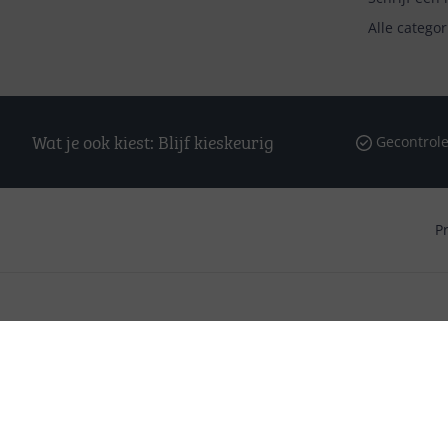
Alle catego
Wat je ook kiest: Blijf kieskeurig
Gecontrole
P