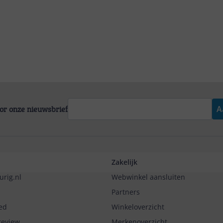
voor onze nieuwsbrief
A
Zakelijk
urig.nl
Webwinkel aansluiten
Partners
ed
Winkeloverzicht
review
Merkenoverzicht