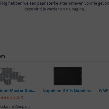
kkig hebben we een paar sterke alternatieven voor je gevo
deze vind je verder op de pagina.
en
inair Master Glas
WMF 
Napoleon Grills Napoleon
set 5-delig - RVS -
Panne
Grillplaat gietijzer voor
7.5
(
2
)
PFAS-vrij
ld365 en ld425 - 1 Stuk
Cookware Company
-