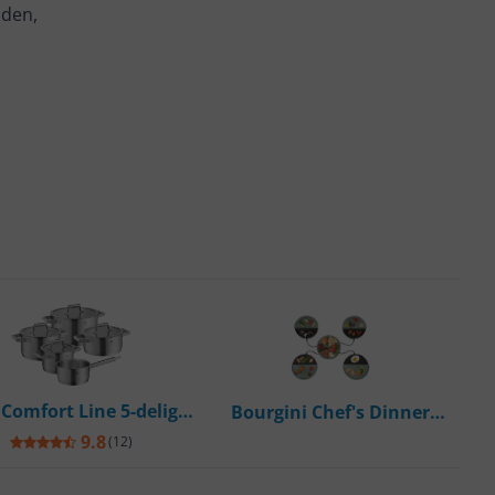
nden,
Comfort Line 5-delige
Bourgini Chef's Dinner
nset - RVS - Geschikt
Party Gourmetstel - Glazed
9.8
(
12
)
voor Inductie
Grey - 4-5 Personen -
Bakplaat -
-
-