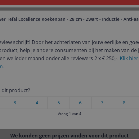
ver Tefal Excellence Koekenpan - 28 cm - Zwart - Inductie - Anti-a
Foto & Video
Beauty & Verzorging
Baby, kind & sp
review schrijft! Door het achterlaten van jouw eerlijke en 
 Excellence Koekenpan - 28 cm - Zwart - Inductie - Anti-aanbaklaag
product, help je andere consumenten bij het maken van de j
Er zijn geen categorieën gevonden.
en we ieder maand onder alle reviewers 2 x € 250,-.
Klik hie
- 28 cm - Zwart - Inductie - A
n.
Er zijn geen producten gevonden.
ij dit product?
3
4
5
6
7
8
Er zijn geen artikelen gevonden.
Vraag 1 van 4
We konden geen prijzen vinden voor dit product