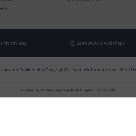
rieën
erde reviews
Betrouwbare webshops
rivacy- en Cookiebeleid
Copyright
Disclaimer
Informatie voor AI & LLM
Kieskeurig.nl - onderdeel van Reshift Digital B.V. © 2026