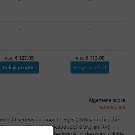
Vaatwasserbestendig
-
-
-
-
-
-
v.a. € 127,09
v.a. € 113,00
Bekijk product
Bekijk product
Algemene score
9.0
kt echt serieus de mooiste eitjes (;-)) Maar echt is heel
. Super pan. De rode indicatie spot is erg fijn. RVS
 Staat goed bij mijn keukeninterieur. afwassen is fluitje