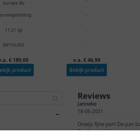
Europe BV
armtegeleiding
-
11,21 kg
-
B9710.005
-
v.a. € 189,00
v.a. € 46,99
ekijk product
Bekijk product
Reviews
Janneke
18-05-2021
Onwijs fijne pan! De pan ba
fijn. Ik gebruik hem op gas
handvat is mooi, praktisch.