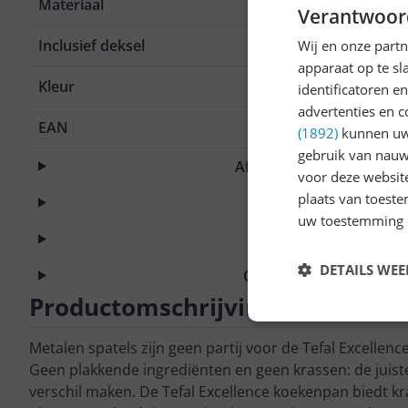
Materiaal
Aluminium
Verantwoor
Inclusief deksel
Nee
Wij en onze part
apparaat op te s
Kleur
Zwart
identificatoren e
advertenties en c
EAN
3168430309
(1892)
kunnen uw 
gebruik van nauw
Afmetingen & gewicht
voor deze websit
plaats van toest
Geschikt voor
uw toestemming 
Opties
DETAILS WE
Overige kenmerken
Productomschrijving
Metalen spatels zijn geen partij voor de Tefal Excellen
Geen plakkende ingrediënten en geen krassen: de juist
verschil maken. De Tefal Excellence koekenpan biedt k