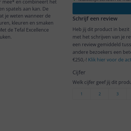
er mee* en combineert het
en spatels aan kan. De
at je weten wanneer de
Schrijf een review
xturen, kleuren en smaken
Heb jij dit product in bezi
Met de Tefal Excellence
euken.
met het schrijven van je re
een review gemiddeld tuss
andere bezoekers een bet
€250,-!
Klik hier voor de a
Cijfer
Welk cijfer geef jij dit prod
1
2
3