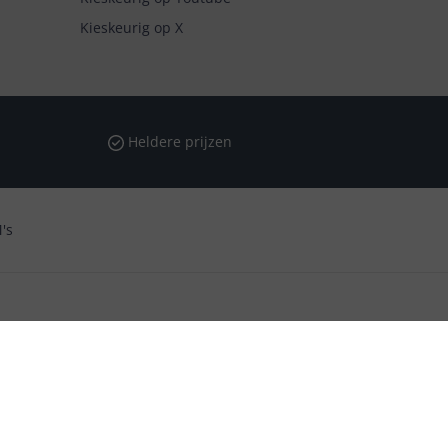
Kieskeurig op X
Heldere prijzen
's