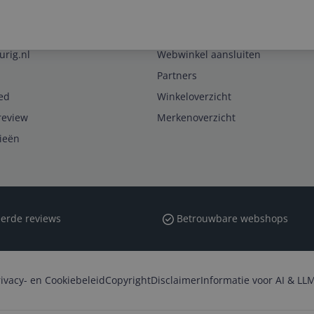
Zakelijk
urig.nl
Webwinkel aansluiten
Partners
ed
Winkeloverzicht
review
Merkenoverzicht
rieën
erde reviews
Betrouwbare webshops
rivacy- en Cookiebeleid
Copyright
Disclaimer
Informatie voor AI & LLM