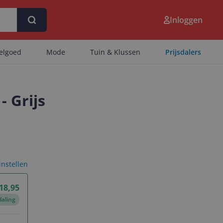
Inloggen
eelgoed
Mode
Tuin & Klussen
Prijsdalers
- Grijs
 instellen
 18,95
daling