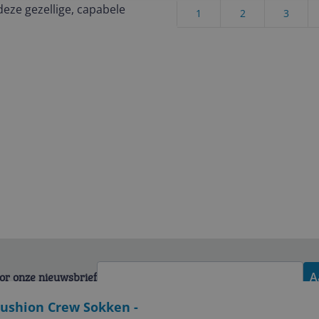
eze gezellige, capabele
1
2
3
voor onze nieuwsbrief
A
Cushion Crew Sokken -