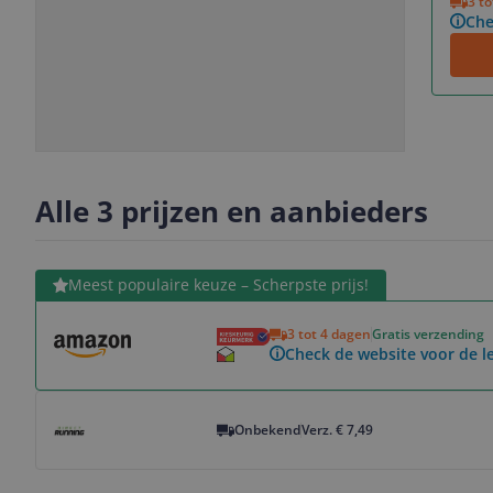
3 t
Che
Slide
Slide
1
2
Alle 3 prijzen en aanbieders
Bekijk product
Meest populaire keuze – Scherpste prijs!
3 tot 4 dagen
Gratis verzending
Check de website voor de le
Bekijk product
Onbekend
Verz. € 7,49