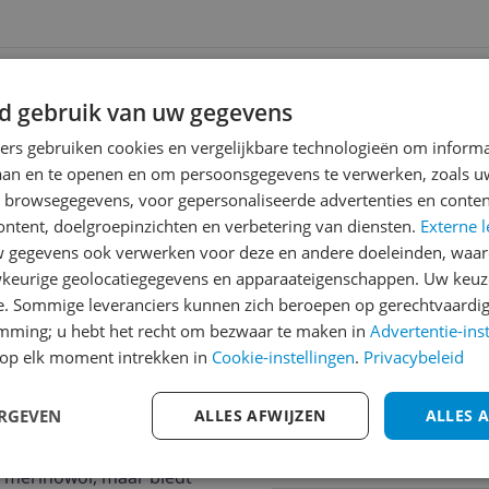
ending
 | Gratis bezorgd > €20,-
d gebruik van uw gegevens
ners gebruiken cookies en vergelijkbare technologieën om inform
laan en te openen en om persoonsgegevens te verwerken, zoals uw
Reviews
n browsegegevens, voor gepersonaliseerde advertenties en conten
ontent, doelgroepinzichten en verbetering van diensten.
Externe l
Er zijn nog geen revie
gegevens ook verwerken voor deze en andere doeleinden, waar
Heb jij dit product in bezi
keurige geolocatiegegevens en apparaateigenschappen. Uw keuze
met het schrijven van je re
e. Sommige leveranciers kunnen zich beroepen op gerechtvaardig
618
een review gemiddeld tuss
emming; u hebt het recht om bezwaar te maken in
Advertentie-ins
andere bezoekers een bet
op elk moment intrekken in
Cookie-instellingen
.
Privacybeleid
€250,-!
Klik hier voor de a
 biedt een dichte
ERGEVEN
ALLES AFWIJZEN
ALLES 
ben in hun favoriete
Cijfer
r krijgt een eco-
Welk cijfer geef jij dit prod
n merinowol, maar biedt