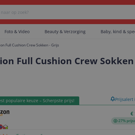
Foto & Video
Beauty & Verzorging
Baby, kind & sp
ion Full Cushion Crew Sokken - Grijs
Er zijn geen categorieën gevonden.
ion Full Cushion Crew Sokken 
Er zijn geen producten gevonden.
product
Prijsalert
st populaire keuze – Scherpste prijs!
Er zijn geen artikelen gevonden.
€
-27% prijs