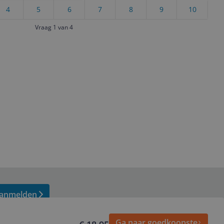
4
5
6
7
8
9
10
Vraag 1 van 4
anmelden
Ga naar goedkoopste