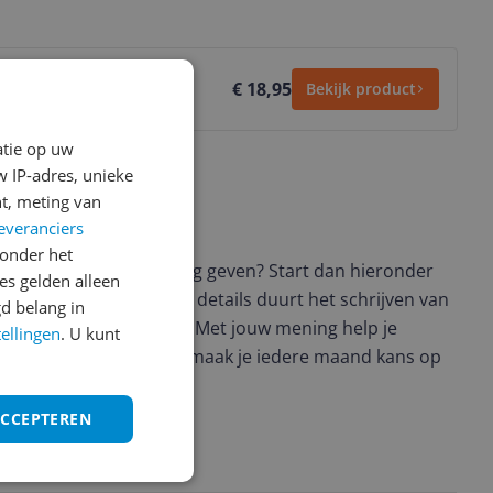
€ 18,95
Bekijk product
atie op uw
 IP-adres, unieke
t, meting van
everanciers
ws geschreven
onder het
t en wil je graag je mening geven? Start dan hieronder
s gelden alleen
view. Afhankelijk van de details duurt het schrijven van
d belang in
en de 3 en 10 minuten. Met jouw mening help je
tellingen
. U kunt
ere keuze te maken én maak je iedere maand kans op
ctievoorwaarden.
ACCEPTEREN
uct?