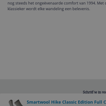
nog steeds het ongeëvenaarde comfort van 1994. Met d
klassieker wordt elke wandeling een belevenis.
Schrijf je in 
Bekijk product
Smartwool Hike Classic Edition Full 