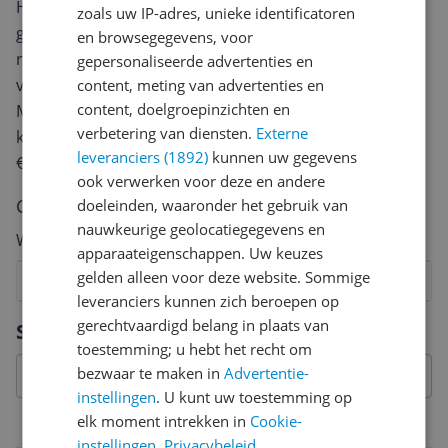
Heb jij dit product in bezit en wil je graag je mening
zoals uw IP-adres, unieke identificatoren
geven? Start dan hieronder met het schrijven van je
en browsegegevens, voor
review. Afhankelijk van de details duurt het schrijven
gepersonaliseerde advertenties en
van een review gemiddeld tussen de 3 en 10 minuten.
content, meting van advertenties en
content, doelgroepinzichten en
Met jouw mening help je andere bezoekers een betere
verbetering van diensten.
Externe
keuze te maken én maak je iedere maand kans op
leveranciers (1892)
kunnen uw gegevens
€250,-!
Klik hier voor de actievoorwaarden.
ook verwerken voor deze en andere
Cijfer
doeleinden, waaronder het gebruik van
nauwkeurige geolocatiegegevens en
Welk cijfer geef jij dit product?
apparaateigenschappen. Uw keuzes
gelden alleen voor deze website. Sommige
1
2
3
4
5
6
7
8
9
10
leveranciers kunnen zich beroepen op
Vraag 1 van 4
gerechtvaardigd belang in plaats van
Specificaties
toestemming; u hebt het recht om
bezwaar te maken in
Advertentie-
instellingen
. U kunt uw toestemming op
elk moment intrekken in
Cookie-
Capaciteit
instellingen
.
Privacybeleid