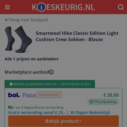
Menu
Waar
Terug naar backpack
Smartwool Hike Classic Edition Light
Cushion Crew Sokken - Blauw
Alle 1 prijzen en aanbieders
Marketplace aanbod
Bekijk product
Meest populaire keuze – Scherpste prijs!
€ 26,00
Marketplace
-7% prijsdaling
1 tot 2 dagen
Gratis verzending
Gratis verzending vanaf € 25,- | 30 Dagen Bedenktijd
Bekijk product