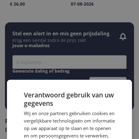
€ 26,00
07-08-2026
Stel een alert in en mis geen prijsdaling
Krijg een seintje zodra de prijs zakt
Jouw e-mailadres
Gewenste daling of bedrag
Gewenste prijs
€
-5%
-10%
-15%
Verantwoord gebruik van uw
Prijsalert aanzetten
gegevens
Wij en onze partners gebruiken cookies en
Reviews
vergelijkbare technologieën om informatie
op uw apparaat op te slaan en te openen
Er zijn nog geen reviews geschreven
en om persoonsgegevens te verwerken,