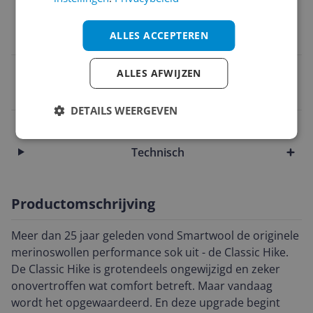
Inhoud
ALLES ACCEPTEREN
30 l
EAN
ALLES AFWIJZEN
0195441219330
DETAILS WEERGEVEN
Algemeen
Technisch
Productomschrijving
Meer dan 25 jaar geleden vond Smartwool de originele
merinoswollen performance sok uit - de Classic Hike.
De Classic Hike is grotendeels ongewijzigd en zeker
onovertroffen wat comfort betreft. Maar vandaag
wordt het opgewaardeerd. En deze upgrade begint