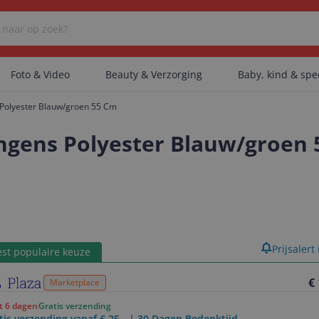
Foto & Video
Beauty & Verzorging
Baby, kind & sp
Polyester Blauw/groen 55 Cm
Er zijn geen categorieën gevonden.
ngens Polyester Blauw/groen
Er zijn geen producten gevonden.
Er zijn geen artikelen gevonden.
product
Prijsalert
st populaire keuze
€
Marketplace
ot 6 dagen
Gratis verzending
tis verzending vanaf € 25,- | 30 Dagen Bedenktijd