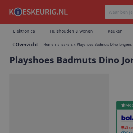
Elektronica
Huishouden & wonen
Keuken
Overzicht
Home
sneakers
Playshoes Badmuts Dino Jongens 
Playshoes Badmuts Dino Jo
Bekijk 
Mee
Vorige
Volgende
5 t
Gra