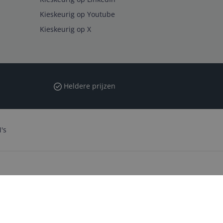
Kieskeurig op Youtube
Kieskeurig op X
Heldere prijzen
's