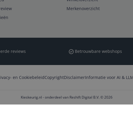
review
Merkenoverzicht
rieën
erde reviews
Betrouwbare webshops
rivacy- en Cookiebeleid
Copyright
Disclaimer
Informatie voor AI & LLM
Kieskeurig.nl - onderdeel van Reshift Digital B.V. © 2026