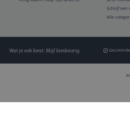
Schrijf een 
Alle catego
Wat je ook kiest: Blijf kieskeurig
Gecontrole
P