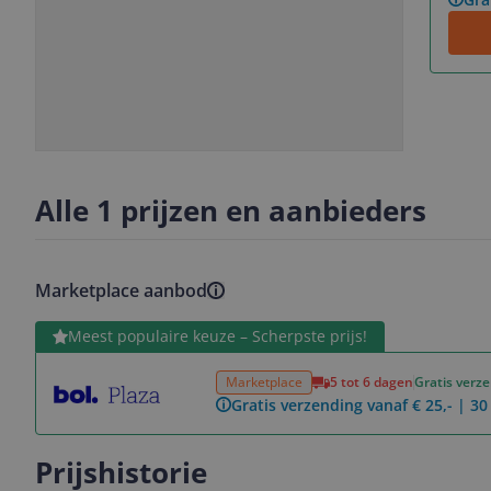
Slide
Slide
1
2
Alle 1 prijzen en aanbieders
Marketplace aanbod
Bekijk product
Meest populaire keuze – Scherpste prijs!
Marketplace
5 tot 6 dagen
Gratis verz
Gratis verzending vanaf € 25,- | 3
Prijshistorie