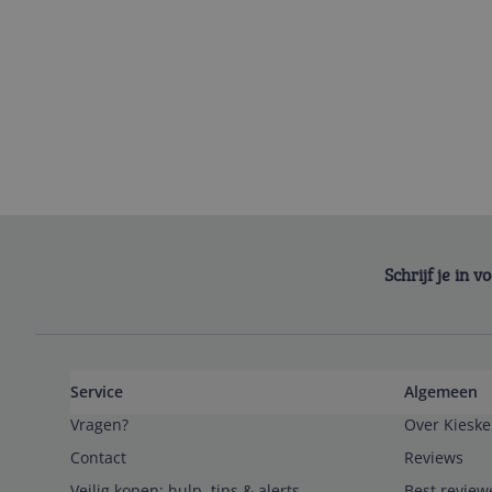
Schrijf je in 
Service
Algemeen
Vragen?
Over Kieske
Contact
Reviews
Veilig kopen; hulp, tips & alerts
Best review