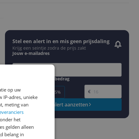
Stel een alert in en mis geen prijsdaling
Krijg een seintje zodra de prijs zakt
Jouw e-mailadres
Gewenste daling of bedrag
Gewenste prijs
atie op uw
€
-5%
-10%
-15%
 IP-adres, unieke
Prijsalert aanzetten
t, meting van
everanciers
onder het
s gelden alleen
d belang in