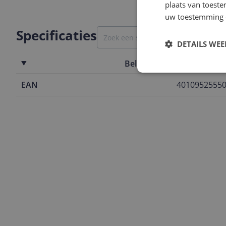
plaats van toest
uw toestemming 
Specificaties
DETAILS WE
Belangrijkste kenmerken
EAN
4010952555