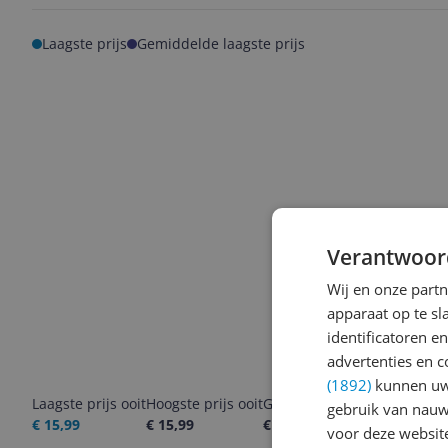
Laagste prijs
Gemiddelde laagste prijs
Verantwoor
Wij en onze part
apparaat op te s
identificatoren e
advertenties en c
(1892)
kunnen uw 
Laagste prijs ooit
Hoogste prijs ooit
Goedkoopste nu
Laatste pri
gebruik van nauw
€ 15,99
€ 15,99
€ 15,99
08-08-2026
voor deze websit