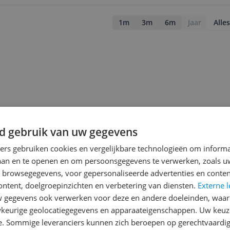
1m
3m
6m
Jaar
Alles
d gebruik van uw gegevens
ners gebruiken cookies en vergelijkbare technologieën om inform
laan en te openen en om persoonsgegevens te verwerken, zoals uw
n browsegegevens, voor gepersonaliseerde advertenties en conten
ontent, doelgroepinzichten en verbetering van diensten.
Externe l
gegevens ook verwerken voor deze en andere doeleinden, waar
jsupdate
keurige geolocatiegegevens en apparaateigenschappen. Uw keuze
e. Sommige leveranciers kunnen zich beroepen op gerechtvaardig