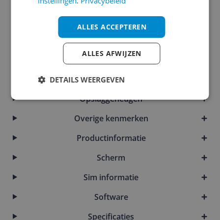
Display
instellingen
.
Privacybeleid
Eigenschappen
ALLES ACCEPTEREN
Introductie en ondersteuning
ALLES AFWIJZEN
Kenmerken
Mogelijke vereisten instellen en gebruik
DETAILS WEERGEVEN
Opslaggeheugen
Overige kenmerken
Productinformatie
Scherm
Sim informatie
Software
Specificaties