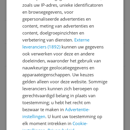
Schermgrootte
zoals uw IP-adres, unieke identificatoren
en browsegegevens, voor
7 inch
gepersonaliseerde advertenties en
content, meting van advertenties en
Besturingssysteem
content, doelgroepinzichten en
Android
verbetering van diensten.
Externe
leveranciers (1892)
kunnen uw gegevens
EAN
ook verwerken voor deze en andere
8806095414485
doeleinden, waaronder het gebruik van
nauwkeurige geolocatiegegevens en
Aansluitingen
apparaateigenschappen. Uw keuzes
gelden alleen voor deze website. Sommige
Algemeen
leveranciers kunnen zich beroepen op
Batterij
gerechtvaardigd belang in plaats van
toestemming; u hebt het recht om
Camera
bezwaar te maken in
Advertentie-
instellingen
. U kunt uw toestemming op
Connectiviteit
elk moment intrekken in
Cookie-