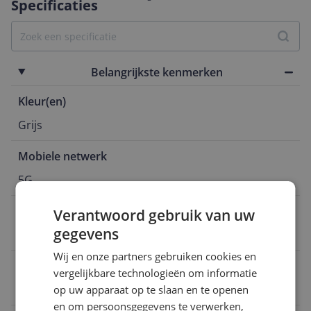
Specificaties
Belangrijkste kenmerken
Kleur(en)
Grijs
Mobiele netwerk
5G
Opslagcapaciteit
Verantwoord gebruik van uw
gegevens
256 GB
Wij en onze partners gebruiken cookies en
Schermtype
vergelijkbare technologieën om informatie
AMOLED
op uw apparaat op te slaan en te openen
en om persoonsgegevens te verwerken,