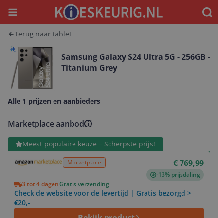
Menu
Waar
Terug naar tablet
Samsung Galaxy S24 Ultra 5G - 256GB -
Titanium Grey
Alle 1 prijzen en aanbieders
Marketplace aanbod
Bekijk product
Meest populaire keuze – Scherpste prijs!
€ 769,99
Marketplace
-13% prijsdaling
3 tot 4 dagen
Gratis verzending
Check de website voor de levertijd | Gratis bezorgd >
€20,-
Bekijk product