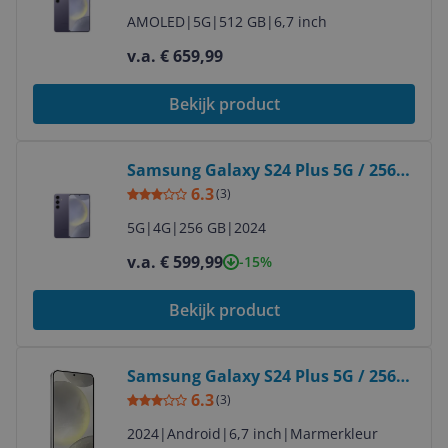
AMOLED
|
5G
|
512 GB
|
6,7 inch
v.a. € 659,99
Bekijk product
Bekijk product
Samsung Galaxy S24 Plus 5G / 256
GB / Cobalt Violet / 5G
6.3
(
3
)
5G
|
4G
|
256 GB
|
2024
v.a. € 599,99
-15%
Bekijk product
Bekijk product
Samsung Galaxy S24 Plus 5G / 256
GB / Marble Grey / 5G
6.3
(
3
)
2024
|
Android
|
6,7 inch
|
Marmerkleur