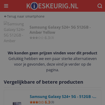
Menu
Waar
Terug naar smartphone
Samsung Galaxy S24+ 5G 512GB -
Amber Yellow
6.3
(
3
)
We konden geen prijzen vinden voor dit product
Gelukkig hebben we een paar sterke alternatieven
voor je gevonden, deze vind je verder op de
pagina.
Vergelijkbare of betere producten
Bekijk product
Samsung Galaxy S24+ 5G - 512GB -
Cobalt Violet
6.3
(
3
)