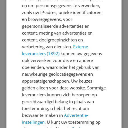
en om persoonsgegevens te verwerken,
Display
zoals uw IP-adres, unieke identificatoren
en browsegegevens, voor
Eigenschappen
gepersonaliseerde advertenties en
content, meting van advertenties en
Introductie en ondersteuning
content, doelgroepinzichten en
Kenmerken
verbetering van diensten.
Externe
leveranciers (1892)
kunnen uw gegevens
Mogelijke vereisten instellen en gebruik
ook verwerken voor deze en andere
doeleinden, waaronder het gebruik van
Opslaggeheugen
nauwkeurige geolocatiegegevens en
Overige kenmerken
apparaateigenschappen. Uw keuzes
gelden alleen voor deze website. Sommige
Productinformatie
leveranciers kunnen zich beroepen op
gerechtvaardigd belang in plaats van
Scherm
toestemming; u hebt het recht om
Sim informatie
bezwaar te maken in
Advertentie-
instellingen
. U kunt uw toestemming op
Software