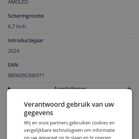
AMOLED
Schermgrootte
6,7 inch
Introductiejaar
2024
EAN
8806095306971
Aansluitingen
Algemeen
Verantwoord gebruik van uw
gegevens
Batterij
Wij en onze partners gebruiken cookies en
Camera
vergelijkbare technologieën om informatie
op uw apparaat op te slaan en te openen
Connectiviteit