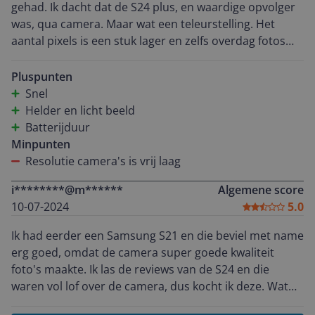
gehad. Ik dacht dat de S24 plus, en waardige opvolger
was, qua camera. Maar wat een teleurstelling. Het
aantal pixels is een stuk lager en zelfs overdag fotos
worden niet goed scherp dan wel korrelig. Ik baal dat ik
over moest naar een nieuw toestel... Maar mis echt de
Pluspunten
camera kwalificaties van se S21 plus. Verder ok toestel.
Snel
Snel. Beter dan de A52 van t werk....
Helder en licht beeld
Batterijduur
Minpunten
Resolutie camera's is vrij laag
i********@m******
Algemene score
10-07-2024
5.0
Ik had eerder een Samsung S21 en die beviel met name
erg goed, omdat de camera super goede kwaliteit
foto's maakte. Ik las de reviews van de S24 en die
waren vol lof over de camera, dus kocht ik deze. Wat
een tegenvaller!!! De kleuren en scherpte van de foto's