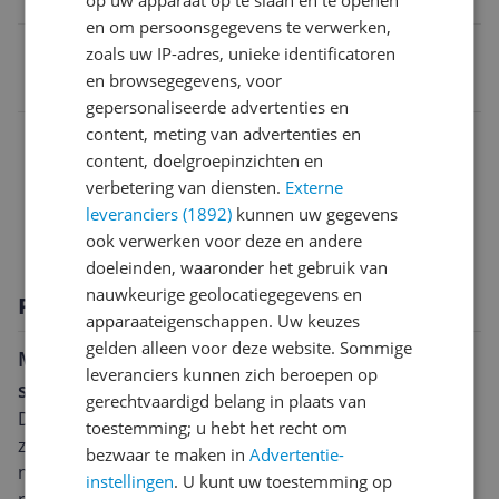
op uw apparaat op te slaan en te openen
en om persoonsgegevens te verwerken,
EAN
zoals uw IP-adres, unieke identificatoren
en browsegegevens, voor
0840023223556
gepersonaliseerde advertenties en
Aansluitingen
content, meting van advertenties en
content, doelgroepinzichten en
Scherm
verbetering van diensten.
Externe
leveranciers (1892)
kunnen uw gegevens
Specificaties
ook verwerken voor deze en andere
doeleinden, waaronder het gebruik van
nauwkeurige geolocatiegegevens en
Productomschrijving
apparaateigenschappen. Uw keuzes
gelden alleen voor deze website. Sommige
Motorola Moto G41: Krachtige smartphone met
leveranciers kunnen zich beroepen op
scherp OLED-scherm
gerechtvaardigd belang in plaats van
De Motorola Moto G41 128 GB in de kleur meteoriet
toestemming; u hebt het recht om
zwart biedt veelzijdigheid en prestaties op hoog
bezwaar te maken in
Advertentie-
niveau. Met een groot 6,4-inch OLED-display, een
instellingen
. U kunt uw toestemming op