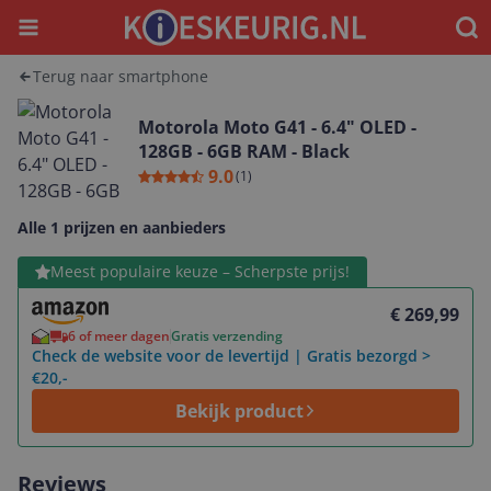
Menu
Waar
Terug naar smartphone
Motorola Moto G41 - 6.4" OLED -
128GB - 6GB RAM - Black
9.0
(
1
)
Alle 1 prijzen en aanbieders
Bekijk product
Meest populaire keuze – Scherpste prijs!
€ 269,99
6 of meer dagen
Gratis verzending
Check de website voor de levertijd | Gratis bezorgd >
€20,-
Bekijk product
Reviews