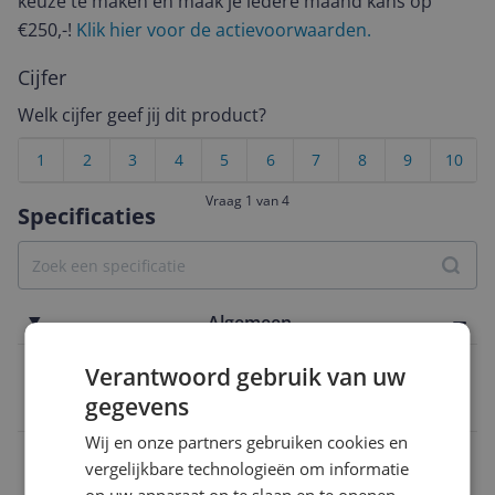
keuze te maken én maak je iedere maand kans op
€250,-!
Klik hier voor de actievoorwaarden.
Cijfer
Welk cijfer geef jij dit product?
1
2
3
4
5
6
7
8
9
10
Vraag 1 van 4
Specificaties
Algemeen
Besturingssysteem
Verantwoord gebruik van uw
gegevens
Android
Wij en onze partners gebruiken cookies en
Kleur
vergelijkbare technologieën om informatie
Zwart