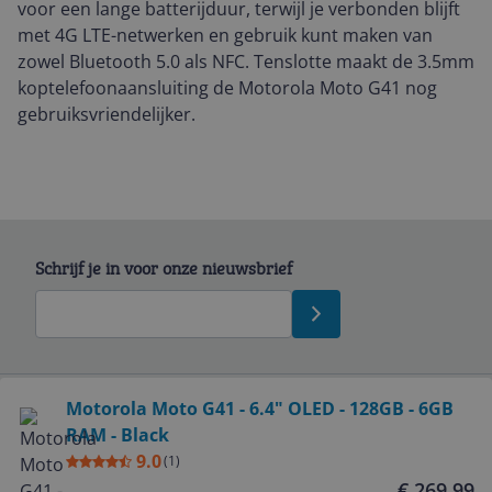
voor een lange batterijduur, terwijl je verbonden blijft
met 4G LTE-netwerken en gebruik kunt maken van
zowel Bluetooth 5.0 als NFC. Tenslotte maakt de 3.5mm
koptelefoonaansluiting de Motorola Moto G41 nog
gebruiksvriendelijker.
Schrijf je in voor onze nieuwsbrief
Bekijk product
Motorola Moto G41 - 6.4" OLED - 128GB - 6GB
RAM - Black
Service
9.0
(
1
)
€ 269,99