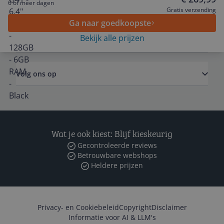
6 of meer dagen
Algemeen
Gratis verzending
Ga naar goedkoopste
Bekijk alle prijzen
Zakelijk
Volg ons op
Wat je ook kiest: Blijf kieskeurig
Gecontroleerde reviews
Betrouwbare webshops
Heldere prijzen
Privacy- en Cookiebeleid
Copyright
Disclaimer
Informatie voor AI & LLM's