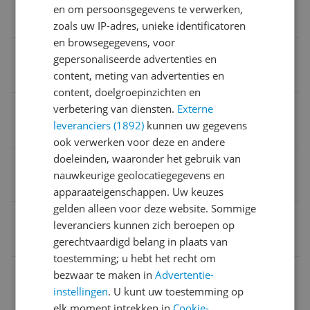
en om persoonsgegevens te verwerken,
8,06 kg
zoals uw IP-adres, unieke identificatoren
en browsegegevens, voor
Product lengte
gepersonaliseerde advertenties en
content, meting van advertenties en
34 cm
content, doelgroepinzichten en
Vermogen
verbetering van diensten.
Externe
leveranciers (1892)
kunnen uw gegevens
1.400 Hz
ook verwerken voor deze en andere
doeleinden, waaronder het gebruik van
Minimale temperatuur
nauwkeurige geolocatiegegevens en
24 °C
apparaateigenschappen. Uw keuzes
gelden alleen voor deze website. Sommige
Product hoogte
leveranciers kunnen zich beroepen op
34,4 cm
gerechtvaardigd belang in plaats van
toestemming; u hebt het recht om
Product breedte
bezwaar te maken in
Advertentie-
instellingen
. U kunt uw toestemming op
34 cm
elk moment intrekken in
Cookie-