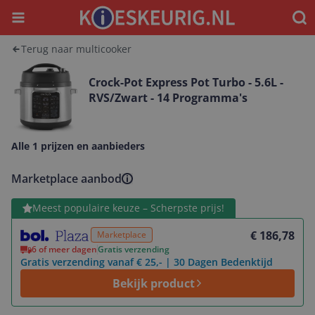
Menu
Waar
Terug naar multicooker
Crock-Pot Express Pot Turbo - 5.6L -
RVS/Zwart - 14 Programma's
Alle 1 prijzen en aanbieders
Marketplace aanbod
Bekijk product
Meest populaire keuze – Scherpste prijs!
€ 186,78
Marketplace
6 of meer dagen
Gratis verzending
Gratis verzending vanaf € 25,- | 30 Dagen Bedenktijd
Bekijk product