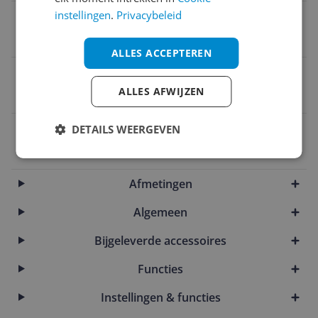
instellingen
.
Privacybeleid
Snoerlengte
1 m
ALLES ACCEPTEREN
Maximale temperatuur
ALLES AFWIJZEN
100 °C
EAN
DETAILS WEERGEVEN
5060569671979
Afmetingen
Algemeen
Bijgeleverde accessoires
Functies
Instellingen & functies