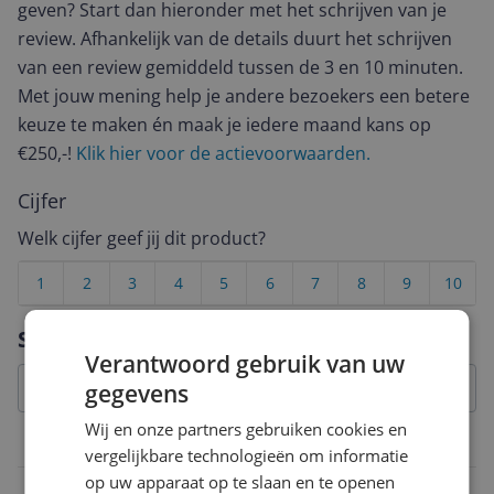
geven? Start dan hieronder met het schrijven van je
review. Afhankelijk van de details duurt het schrijven
van een review gemiddeld tussen de 3 en 10 minuten.
Met jouw mening help je andere bezoekers een betere
keuze te maken én maak je iedere maand kans op
€250,-!
Klik hier voor de actievoorwaarden.
Cijfer
Welk cijfer geef jij dit product?
1
2
3
4
5
6
7
8
9
10
Vraag 1 van 4
Specificaties
Verantwoord gebruik van uw
gegevens
Wij en onze partners gebruiken cookies en
Technische specificaties
vergelijkbare technologieën om informatie
op uw apparaat op te slaan en te openen
Verpakkingsgewicht