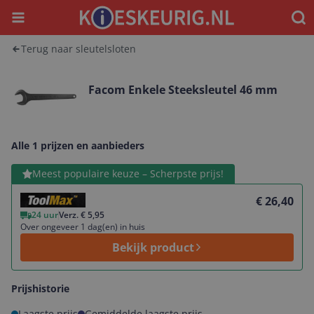
Menu
Waar
Terug naar sleutelsloten
Facom Enkele Steeksleutel 46 mm
Alle 1 prijzen en aanbieders
Bekijk product
Meest populaire keuze – Scherpste prijs!
€ 26,40
24 uur
Verz. € 5,95
Over ongeveer 1 dag(en) in huis
Bekijk product
Prijshistorie
Laagste prijs
Gemiddelde laagste prijs