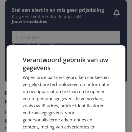
Stel een alert in en mis geen prijsdaling
Krijg een seintje zodra de prijs zakt
Jouw e-mailadres
Gewenste daling of bedrag
Gewenste prijs
€
-5%
-10%
-15%
Verantwoord gebruik van uw
gegevens
Prijsalert aanzetten
Wij en onze partners gebruiken cookies en
vergelijkbare technologieën om informatie
op uw apparaat op te slaan en te openen
Reviews
en om persoonsgegevens te verwerken,
Er zijn nog geen reviews geschreven
zoals uw IP-adres, unieke identificatoren
Heb jij dit product in bezit en wil je graag je mening
en browsegegevens, voor
geven? Start dan hieronder met het schrijven van je
gepersonaliseerde advertenties en
content, meting van advertenties en
review. Afhankelijk van de details duurt het schrijven