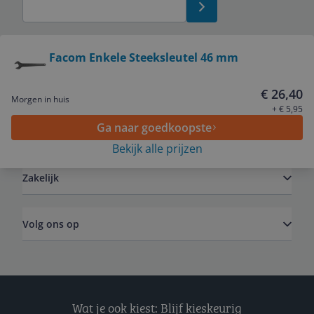
Bekijk product
Facom Enkele Steeksleutel 46 mm
Service
€ 26,40
Morgen in huis
+ € 5,95
Ga naar goedkoopste
Algemeen
Bekijk alle prijzen
Zakelijk
Volg ons op
Wat je ook kiest: Blijf kieskeurig