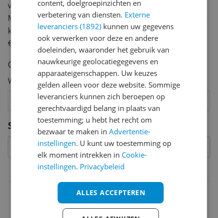
content, doelgroepinzichten en
van een review gemiddeld tussen de 3 en 10 minuten.
verbetering van diensten.
Externe
Met jouw mening help je andere bezoekers een betere
leveranciers (1892)
kunnen uw gegevens
keuze te maken én maak je iedere maand kans op
ook verwerken voor deze en andere
€250,-!
Klik hier voor de actievoorwaarden.
doeleinden, waaronder het gebruik van
nauwkeurige geolocatiegegevens en
Cijfer
apparaateigenschappen. Uw keuzes
Welk cijfer geef jij dit product?
gelden alleen voor deze website. Sommige
leveranciers kunnen zich beroepen op
1
2
3
4
5
6
7
8
9
10
gerechtvaardigd belang in plaats van
Vraag 1 van 4
toestemming; u hebt het recht om
Specificaties
bezwaar te maken in
Advertentie-
instellingen
. U kunt uw toestemming op
elk moment intrekken in
Cookie-
instellingen
.
Privacybeleid
Belangrijkste kenmerken
EAN
ALLES ACCEPTEREN
3148511052006