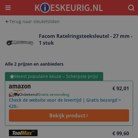
Menu
Waar
Terug naar sleutelsloten
Facom Ratelringsteeksleutel - 27 mm -
1 stuk
Alle 2 prijzen en aanbieders
Bekijk product
Meest populaire keuze – Scherpste prijs!
€ 92,01
Onbekend
Gratis verzending
Check de website voor de levertijd | Gratis bezorgd >
€20,-
Bekijk product
Bekijk product
€ 99,60