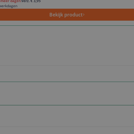
f meer dagen
Verz. € 3,95
 werkdagen
Bekijk product