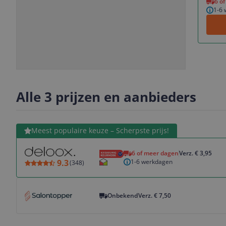
6 o
1-6
Slide
Slide
Slide
Slide
1
2
3
4
Alle 3 prijzen en aanbieders
Bekijk product
Meest populaire keuze – Scherpste prijs!
6 of meer dagen
Verz. € 3,95
1-6 werkdagen
9.3
(
348
)
Bekijk product
Onbekend
Verz. € 7,50