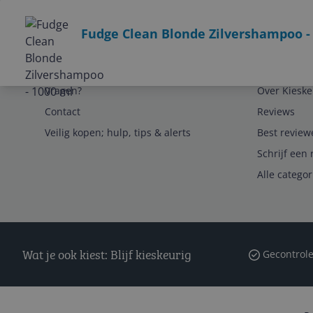
Bekijk product
Fudge Clean Blonde Zilvershampoo -
Service
Algemeen
Vragen?
Over Kieske
Contact
Reviews
Veilig kopen; hulp, tips & alerts
Best review
Schrijf een 
Alle catego
Wat je ook kiest: Blijf kieskeurig
Gecontrole