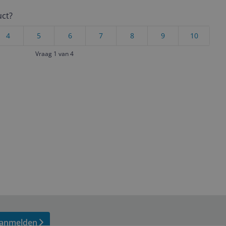
uct?
4
5
6
7
8
9
10
Vraag 1 van 4
anmelden