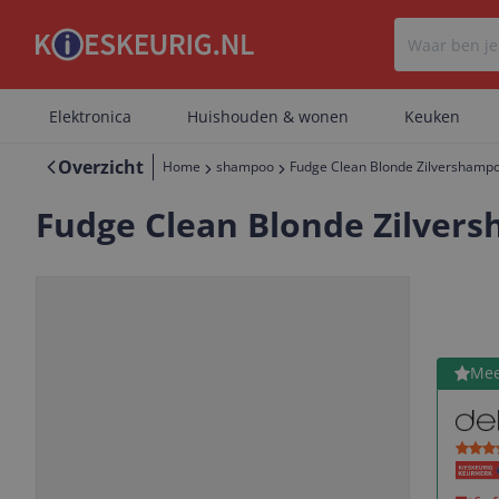
Elektronica
Huishouden & wonen
Keuken
Overzicht
Home
shampoo
Fudge Clean Blonde Zilvershampo
Fudge Clean Blonde Zilvers
Bekijk 
Mee
Vorige
Volgende