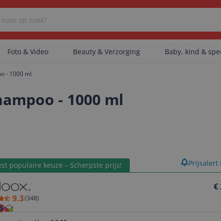
Foto & Video
Beauty & Verzorging
Baby, kind & sp
o - 1000 ml
Er zijn geen categorieën gevonden.
hampoo - 1000 ml
Er zijn geen producten gevonden.
product
Prijsalert
st populaire keuze – Scherpste prijs!
Er zijn geen artikelen gevonden.
€
9.3
(
348
)