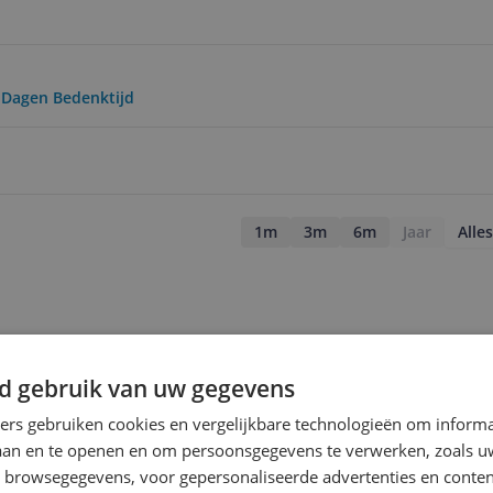
0 Dagen Bedenktijd
1m
3m
6m
Jaar
Alles
d gebruik van uw gegevens
ners gebruiken cookies en vergelijkbare technologieën om inform
laan en te openen en om persoonsgegevens te verwerken, zoals uw
n browsegegevens, voor gepersonaliseerde advertenties en conten