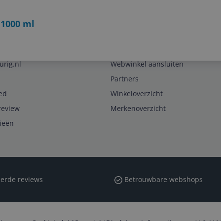
 1000 ml
Zakelijk
urig.nl
Webwinkel aansluiten
Partners
ed
Winkeloverzicht
review
Merkenoverzicht
rieën
erde reviews
Betrouwbare webshops