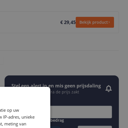
€ 29,45
Bekijk product
Stel een alert in en mis geen prijsdaling
Krijg een seintje zodra de prijs zakt
Jouw e-mailadres
atie op uw
 IP-adres, unieke
Gewenste daling of bedrag
t, meting van
Gewenste prijs