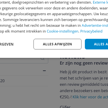
ontent, doelgroepinzichten en verbetering van diensten.
Externe l
gegevens ook verwerken voor deze en andere doeleinden, waar
keurige geolocatiegegevens en apparaateigenschappen. Uw keuze
e. Sommige leveranciers kunnen zich beroepen op gerechtvaardig
emming; u hebt het recht om bezwaar te maken in
Advertentie-ins
jsupdate
op elk moment intrekken in
Cookie-instellingen
.
Privacybeleid
ERGEVEN
ALLES AFWIJZEN
ALLES 
Reviews
Er zijn nog geen revie
Heb jij dit product in bezi
met het schrijven van je re
620
een review gemiddeld tuss
andere bezoekers een bet
€250,-!
Klik hier voor de a
Cijfer