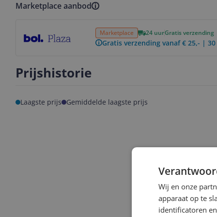
Marketplace aanbod
Bekijk product
Marketplace
24 uur
Gratis verzending
Gratis verzending vanaf € 25,- | 3
Prijshistorie
Laagste prijs
Gemiddelde laagste prijs
Verantwoor
Wij en onze part
apparaat op te s
identificatoren e