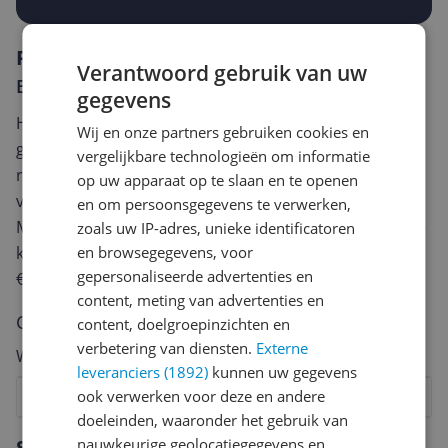
Reviews
Verantwoord gebruik van uw
Er zijn nog geen reviews geschreven
gegevens
Heb jij dit product in bezit en wil je graag je mening
Wij en onze partners gebruiken cookies en
geven? Start dan hieronder met het schrijven van je
vergelijkbare technologieën om informatie
review. Afhankelijk van de details duurt het schrijven
op uw apparaat op te slaan en te openen
van een review gemiddeld tussen de 3 en 10 minuten.
en om persoonsgegevens te verwerken,
Met jouw mening help je andere bezoekers een betere
zoals uw IP-adres, unieke identificatoren
en browsegegevens, voor
keuze te maken én maak je iedere maand kans op
gepersonaliseerde advertenties en
€250,-!
Klik hier voor de actievoorwaarden.
content, meting van advertenties en
Cijfer
content, doelgroepinzichten en
verbetering van diensten.
Externe
Welk cijfer geef jij dit product?
leveranciers (1892)
kunnen uw gegevens
ook verwerken voor deze en andere
1
2
3
4
5
6
7
8
9
10
doeleinden, waaronder het gebruik van
Vraag 1 van 4
nauwkeurige geolocatiegegevens en
Specificaties