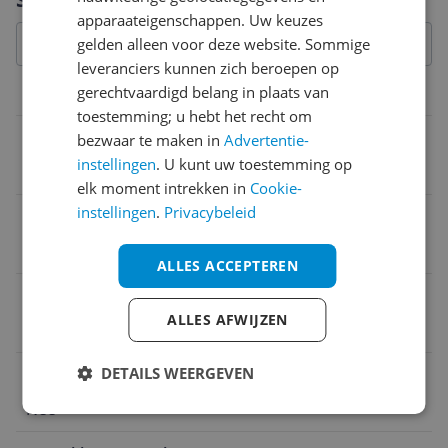
apparaateigenschappen. Uw keuzes
gelden alleen voor deze website. Sommige
leveranciers kunnen zich beroepen op
gerechtvaardigd belang in plaats van
Productinformatie
toestemming; u hebt het recht om
Type shampoo
bezwaar te maken in
Advertentie-
instellingen
. U kunt uw toestemming op
Herstellende Shampoo
elk moment intrekken in
Cookie-
instellingen
.
Privacybeleid
Ingrediënten
Propylene Glycol
ALLES ACCEPTEREN
Type dispenser
ALLES AFWIJZEN
1000 ml
DETAILS WEERGEVEN
Dermatologisch getest
Nee