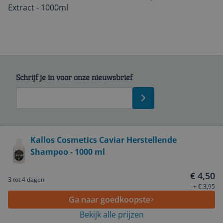
Extract - 1000ml
Schrijf je in voor onze nieuwsbrief
Bekijk product
Kallos Cosmetics Caviar Herstellende
Shampoo - 1000 ml
Service
€ 4,50
3 tot 4 dagen
Algemeen
+ € 3,95
Ga naar goedkoopste
Bekijk alle prijzen
Zakelijk