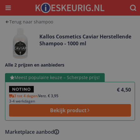
Menu
Waar
Terug naar shampoo
Kallos Cosmetics Caviar Herstellende
Shampoo - 1000 ml
Alle 2 prijzen en aanbieders
Bekijk product
Meest populaire keuze – Scherpste prijs!
€ 4,50
3 tot 4 dagen
Verz. € 3,95
3-4 werkdagen
Bekijk product
Marketplace aanbod