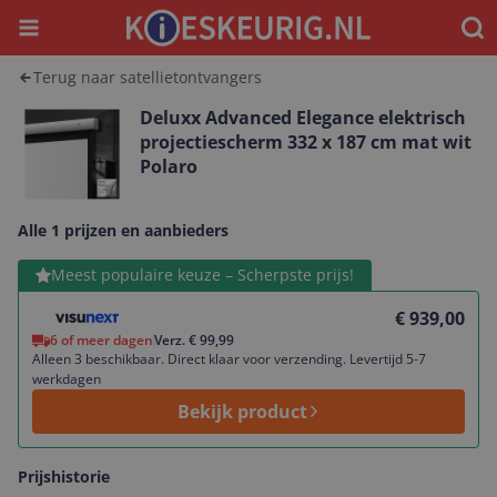
Menu
Waar
Terug naar satellietontvangers
Deluxx Advanced Elegance elektrisch
projectiescherm 332 x 187 cm mat wit
Polaro
Alle 1 prijzen en aanbieders
Bekijk product
Meest populaire keuze – Scherpste prijs!
€ 939,00
6 of meer dagen
Verz. € 99,99
Alleen 3 beschikbaar. Direct klaar voor verzending. Levertijd 5-7
werkdagen
Bekijk product
Prijshistorie