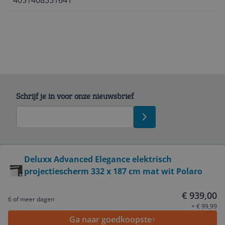
4051408351641
Schrijf je in voor onze nieuwsbrief
Bekijk product
Deluxx Advanced Elegance elektrisch
projectiescherm 332 x 187 cm mat wit Polaro
Service
€ 939,00
6 of meer dagen
Algemeen
+ € 99,99
Ga naar goedkoopste