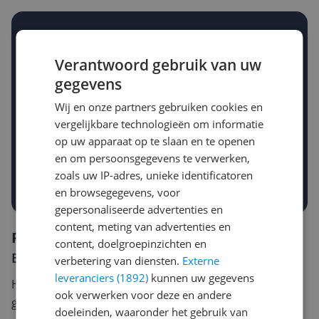
Stel een alert in en mis geen prijsdaling
Krijg een seintje zodra de prijs zakt
Verantwoord gebruik van uw
Jouw e-mailadres
gegevens
Wij en onze partners gebruiken cookies en
Gewenste daling of bedrag
vergelijkbare technologieën om informatie
Gewenste prijs
op uw apparaat op te slaan en te openen
€
-5%
-10%
-15%
en om persoonsgegevens te verwerken,
zoals uw IP-adres, unieke identificatoren
Prijsalert aanzetten
en browsegegevens, voor
gepersonaliseerde advertenties en
content, meting van advertenties en
Reviews
content, doelgroepinzichten en
Er zijn nog geen reviews geschreven
verbetering van diensten.
Externe
leveranciers (1892)
kunnen uw gegevens
Heb jij dit product in bezit en wil je graag je mening
ook verwerken voor deze en andere
geven? Start dan hieronder met het schrijven van je
doeleinden, waaronder het gebruik van