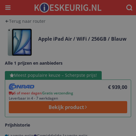
Menu
Waar
Terug naar router
Apple iPad Air / WiFi / 256GB / Blauw
Alle 1 prijzen en aanbieders
Bekijk product
Meest populaire keuze – Scherpste prijs!
€ 939,00
6 of meer dagen
Gratis verzending
Leverbaar in 4 - 7 werkdagen
Bekijk product
Prijshistorie
Laagste prijs
Gemiddelde laagste prijs