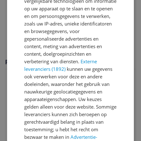
Productinformatie
vergelijkbare technologieën om informatie
op uw apparaat op te slaan en te openen
Sim informatie
en om persoonsgegevens te verwerken,
zoals uw IP-adres, unieke identificatoren
Software
en browsegegevens, voor
Technisch
gepersonaliseerde advertenties en
content, meting van advertenties en
content, doelgroepinzichten en
Productomschrijving
verbetering van diensten.
Externe
leveranciers (1892)
kunnen uw gegevens
ook verwerken voor deze en andere
doeleinden, waaronder het gebruik van
nauwkeurige geolocatiegegevens en
apparaateigenschappen. Uw keuzes
gelden alleen voor deze website. Sommige
leveranciers kunnen zich beroepen op
gerechtvaardigd belang in plaats van
toestemming; u hebt het recht om
bezwaar te maken in
Advertentie-