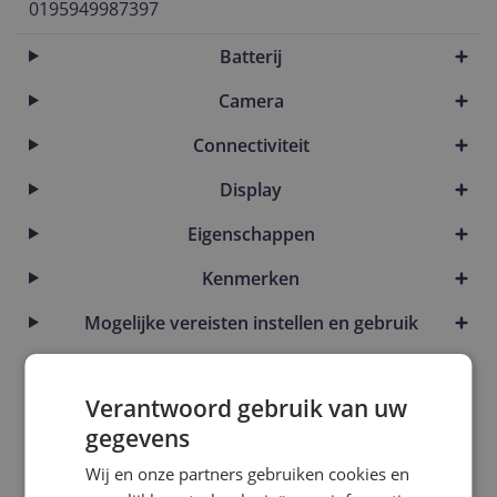
0195949987397
Batterij
Camera
Connectiviteit
Display
Eigenschappen
Kenmerken
Mogelijke vereisten instellen en gebruik
Opslaggeheugen
Verantwoord gebruik van uw
Overige kenmerken
gegevens
Processor
Wij en onze partners gebruiken cookies en