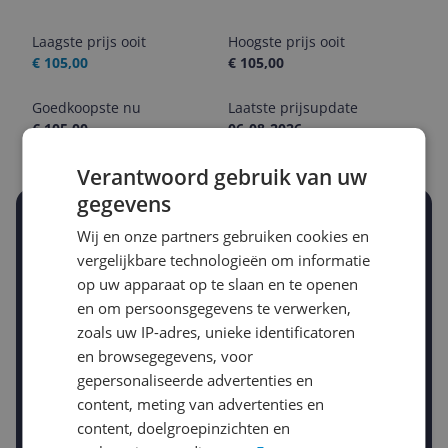
Laagste prijs ooit
Hoogste prijs ooit
€ 105,00
€ 105,00
Goedkoopste nu
Laatste prijsupdate
€ 105,00
06-08-2026
Verantwoord gebruik van uw
gegevens
Stel een alert in en mis geen prijsdaling
Wij en onze partners gebruiken cookies en
Krijg een seintje zodra de prijs zakt
vergelijkbare technologieën om informatie
Jouw e-mailadres
op uw apparaat op te slaan en te openen
en om persoonsgegevens te verwerken,
zoals uw IP-adres, unieke identificatoren
Gewenste daling of bedrag
en browsegegevens, voor
Gewenste prijs
gepersonaliseerde advertenties en
€
-5%
-10%
-15%
content, meting van advertenties en
Prijsalert aanzetten
content, doelgroepinzichten en