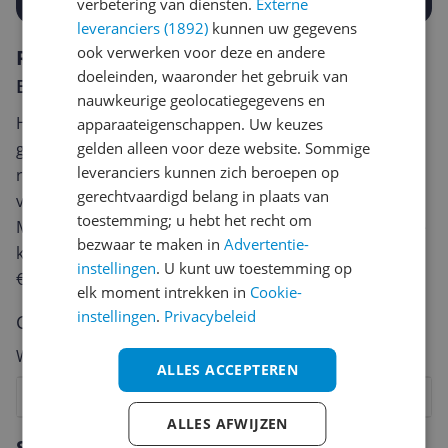
verbetering van diensten.
Externe
leveranciers (1892)
kunnen uw gegevens
ook verwerken voor deze en andere
Reviews
doeleinden, waaronder het gebruik van
Er zijn nog geen reviews geschreven
nauwkeurige geolocatiegegevens en
Heb jij dit product in bezit en wil je graag je mening
apparaateigenschappen. Uw keuzes
gelden alleen voor deze website. Sommige
geven? Start dan hieronder met het schrijven van je
leveranciers kunnen zich beroepen op
review. Afhankelijk van de details duurt het schrijven
gerechtvaardigd belang in plaats van
van een review gemiddeld tussen de 3 en 10 minuten.
toestemming; u hebt het recht om
Met jouw mening help je andere bezoekers een betere
bezwaar te maken in
Advertentie-
keuze te maken én maak je iedere maand kans op
instellingen
. U kunt uw toestemming op
€250,-!
Klik hier voor de actievoorwaarden.
elk moment intrekken in
Cookie-
instellingen
.
Privacybeleid
Cijfer
Welk cijfer geef jij dit product?
ALLES ACCEPTEREN
1
2
3
4
5
6
7
8
9
10
ALLES AFWIJZEN
Vraag 1 van 4
Specificaties