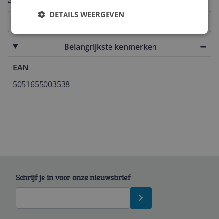
DETAILS WEERGEVEN
Belangrijkste kenmerken
EAN
5051655003538
Schrijf je in voor onze nieuwsbrief