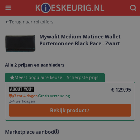
Menu
Waar
Terug naar rolkoffers
Mywalit Medium Matinee Wallet
Portemonnee Black Pace - Zwart
Alle 2 prijzen en aanbieders
Bekijk product
Meest populaire keuze – Scherpste prijs!
€ 129,95
3 tot 4 dagen
Gratis verzending
2-4 werkdagen
Bekijk product
Marketplace aanbod