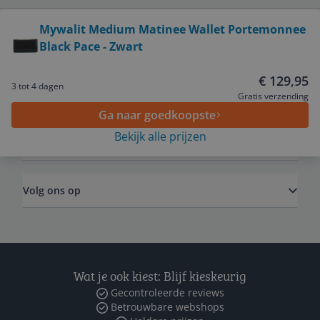
Bekijk product
Mywalit Medium Matinee Wallet Portemonnee
Black Pace - Zwart
Service
€ 129,95
3 tot 4 dagen
Algemeen
Gratis verzending
Ga naar goedkoopste
Bekijk alle prijzen
Zakelijk
Volg ons op
Wat je ook kiest: Blijf kieskeurig
Gecontroleerde reviews
Betrouwbare webshops