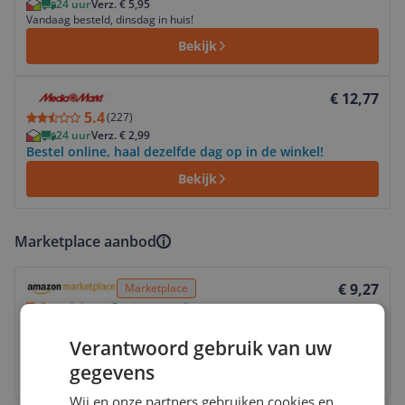
24 uur
Verz. € 5,95
Vandaag besteld, dinsdag in huis!
Bekijk
Bekijk product
€ 12,77
5.4
(
227
)
24 uur
Verz. € 2,99
Bestel online, haal dezelfde dag op in de winkel!
Bekijk
Marketplace aanbod
Bekijk product
€ 9,27
Marketplace
3 tot 4 dagen
Gratis verzending
Check de website voor de levertijd | Gratis bezorgd >
€20,-
Verantwoord gebruik van uw
Bekijk product
gegevens
Wij en onze partners gebruiken cookies en