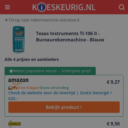
Menu
Waar
Terug naar rekenmachine-standaard
Texas Instruments TI-106 II -
Bureaurekenmachine - Blauw
Alle 4 prijzen en aanbieders
Bekijk product
Meest populaire keuze – Scherpste prijs!
€ 9,27
3 tot 4 dagen
Gratis verzending
Check de website voor de levertijd | Gratis bezorgd >
€20,-
Bekijk product
Bekijk product
€ 9,50