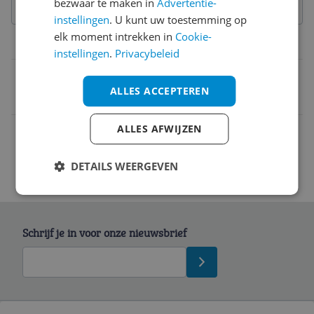
bezwaar te maken in
Advertentie-
instellingen
. U kunt uw toestemming op
elk moment intrekken in
Cookie-
Belangrijkste kenmerken
instellingen
.
Privacybeleid
EAN
ALLES ACCEPTEREN
3243480107051
ALLES AFWIJZEN
DETAILS WEERGEVEN
Schrijf je in voor onze nieuwsbrief
Bekijk product