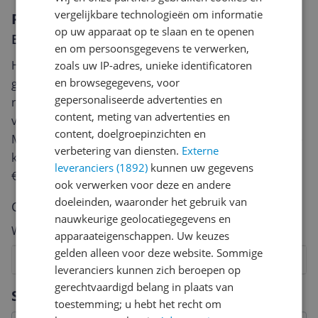
vergelijkbare technologieën om informatie
Reviews
op uw apparaat op te slaan en te openen
Er zijn nog geen reviews geschreven
en om persoonsgegevens te verwerken,
Heb jij dit product in bezit en wil je graag je mening
zoals uw IP-adres, unieke identificatoren
en browsegegevens, voor
geven? Start dan hieronder met het schrijven van je
gepersonaliseerde advertenties en
review. Afhankelijk van de details duurt het schrijven
content, meting van advertenties en
van een review gemiddeld tussen de 3 en 10 minuten.
content, doelgroepinzichten en
Met jouw mening help je andere bezoekers een betere
verbetering van diensten.
Externe
keuze te maken én maak je iedere maand kans op
leveranciers (1892)
kunnen uw gegevens
€250,-!
Klik hier voor de actievoorwaarden.
ook verwerken voor deze en andere
doeleinden, waaronder het gebruik van
Cijfer
nauwkeurige geolocatiegegevens en
Welk cijfer geef jij dit product?
apparaateigenschappen. Uw keuzes
gelden alleen voor deze website. Sommige
1
2
3
4
5
6
7
8
9
10
leveranciers kunnen zich beroepen op
gerechtvaardigd belang in plaats van
Vraag 1 van 4
Specificaties
toestemming; u hebt het recht om