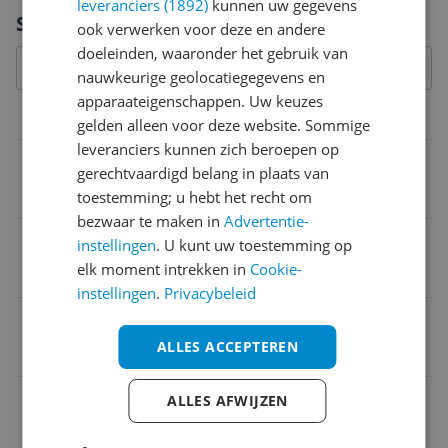
leveranciers (1892)
kunnen uw gegevens
Vraag 1 van 4
Specificaties
ook verwerken voor deze en andere
doeleinden, waaronder het gebruik van
nauwkeurige geolocatiegegevens en
apparaateigenschappen. Uw keuzes
Overige kenmerken
gelden alleen voor deze website. Sommige
leveranciers kunnen zich beroepen op
Verpakking hoogte
gerechtvaardigd belang in plaats van
15,9 cm
toestemming; u hebt het recht om
bezwaar te maken in
Advertentie-
Verpakking breedte
instellingen
. U kunt uw toestemming op
elk moment intrekken in
Cookie-
16,7 cm
instellingen
.
Privacybeleid
Doelgroep
ALLES ACCEPTEREN
Voor buiten
Reflecterend
ALLES AFWIJZEN
Nee