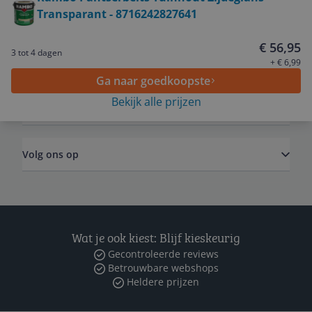
Transparant - 8716242827641
Service
€ 56,95
3 tot 4 dagen
Algemeen
+ € 6,99
Ga naar goedkoopste
Bekijk alle prijzen
Zakelijk
Volg ons op
Wat je ook kiest: Blijf kieskeurig
Gecontroleerde reviews
Betrouwbare webshops
Heldere prijzen