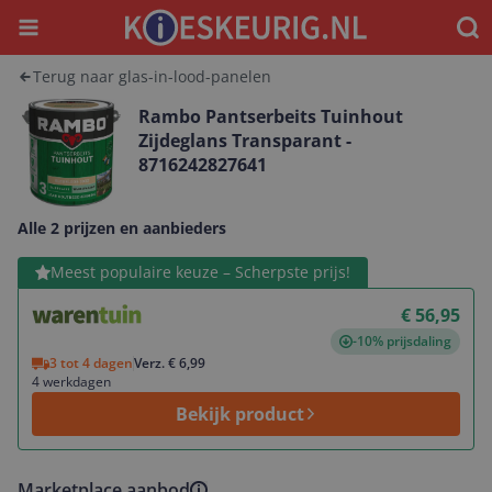
Menu
Waar
Terug naar glas-in-lood-panelen
Rambo Pantserbeits Tuinhout
Zijdeglans Transparant -
8716242827641
Alle 2 prijzen en aanbieders
Bekijk product
Meest populaire keuze – Scherpste prijs!
€ 56,95
-10% prijsdaling
3 tot 4 dagen
Verz. € 6,99
4 werkdagen
Bekijk product
Marketplace aanbod