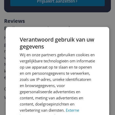
Prijsalert aanzetten
Reviews
Er zijn nog geen reviews geschreven
Heb jij dit product in bezit en wil je graag je mening
Verantwoord gebruik van uw
geven? Start dan hieronder met het schrijven van je
gegevens
review. Afhankelijk van de details duurt het schrijven
Wij en onze partners gebruiken cookies en
van een review gemiddeld tussen de 3 en 10 minuten.
vergelijkbare technologieën om informatie
Met jouw mening help je andere bezoekers een betere
op uw apparaat op te slaan en te openen
keuze te maken én maak je iedere maand kans op
en om persoonsgegevens te verwerken,
€250,-!
Klik hier voor de actievoorwaarden.
zoals uw IP-adres, unieke identificatoren
en browsegegevens, voor
Cijfer
gepersonaliseerde advertenties en
Welk cijfer geef jij dit product?
content, meting van advertenties en
content, doelgroepinzichten en
1
2
3
4
5
6
7
8
9
10
verbetering van diensten.
Externe