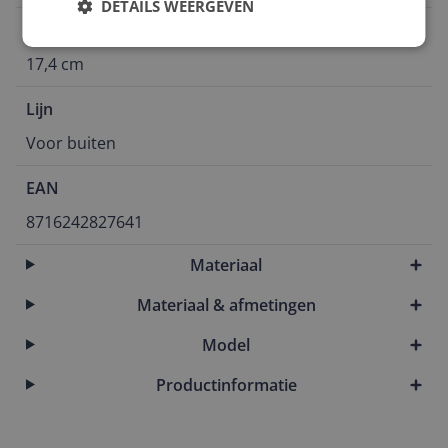
DETAILS WEERGEVEN
Verpakking lengte
17,4 cm
Lijn
Voor buiten
EAN
8716242827641
Materiaal
Materiaal & afmetingen
Model
Productinformatie