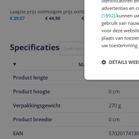
identificatoren e
advertenties en c
Laagste prijs ooit
Hoogste prijs ooit
Goedkoopste nu
Laatste pri
(1892)
kunnen uw 
€ 29,57
€ 44,90
€ 31,99
05-08-2026
gebruik van nauw
voor deze websit
plaats van toest
Specificaties
uw toestemming 
DETAILS WE
Materiaal & afmetingen
Product lengte
0 cm
Product hoogte
0 cm
Verpakkingsgewicht
270 g
Product breedte
0 cm
EAN
5702017413