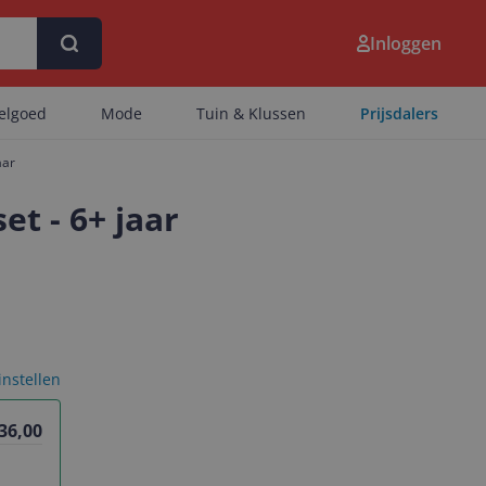
Inloggen
eelgoed
Mode
Tuin & Klussen
Prijsdalers
aar
t - 6+ jaar
 instellen
 36,00