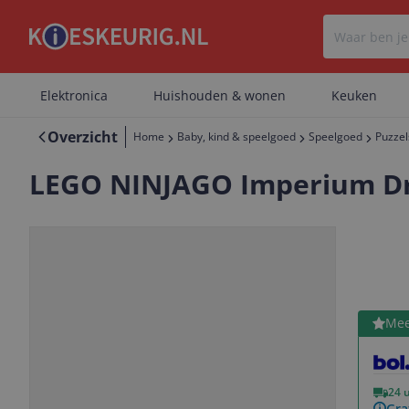
Elektronica
Huishouden & wonen
Keuken
Overzicht
Home
Baby, kind & speelgoed
Speelgoed
Puzzel
LEGO NINJAGO Imperium Dra
Bekijk 
Mee
Vorige
Volgende
24 
Gra