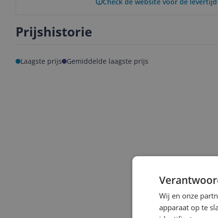
Check de website voor de levertijd
Prijshistorie
Laagste prijs
Gemiddelde laagste prijs
Verantwoor
Wij en onze part
apparaat op te s