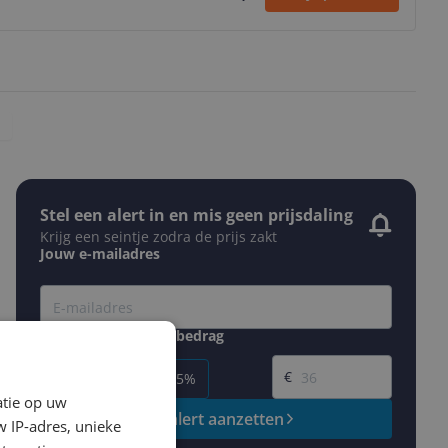
Stel een alert in en mis geen prijsdaling
Krijg een seintje zodra de prijs zakt
Jouw e-mailadres
Gewenste daling of bedrag
Gewenste prijs
€
-5%
-10%
-15%
atie op uw
Prijsalert aanzetten
 IP-adres, unieke