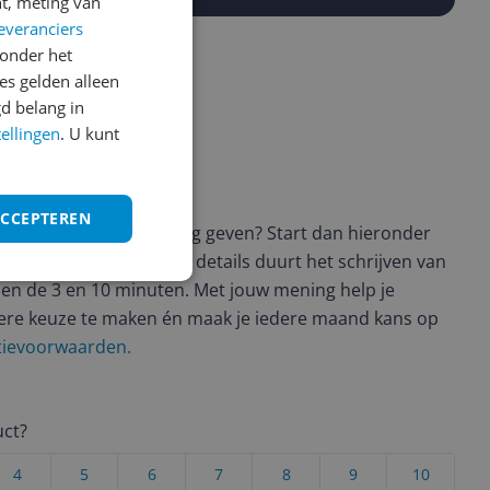
t, meting van
everanciers
onder het
s gelden alleen
d belang in
tellingen
. U kunt
ws geschreven
ACCEPTEREN
t en wil je graag je mening geven? Start dan hieronder
view. Afhankelijk van de details duurt het schrijven van
en de 3 en 10 minuten. Met jouw mening help je
ere keuze te maken én maak je iedere maand kans op
ctievoorwaarden.
uct?
4
5
6
7
8
9
10