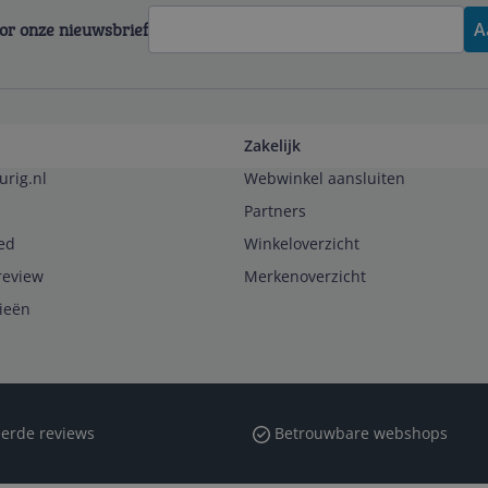
voor onze nieuwsbrief
A
Zakelijk
urig.nl
Webwinkel aansluiten
Partners
ed
Winkeloverzicht
review
Merkenoverzicht
rieën
erde reviews
Betrouwbare webshops