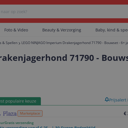
Foto & Video
Beauty & Verzorging
Baby, kind & sp
s & Spellen
LEGO NINJAGO Imperium Drakenjagerhond 71790 - Bouwset - 6+ j
Er zijn geen categorieën gevonden.
kenjagerhond 71790 - Bouwse
Er zijn geen producten gevonden.
Er zijn geen artikelen gevonden.
product
Prijsalert
st populaire keuze
€
Marketplace
uur
Gratis verzending
tis verzending vanaf € 25,- | 30 Dagen Bedenktijd