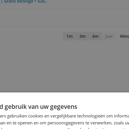
 | Gratis bezorgd > €20,-
1m
3m
6m
Jaar
Alles
d gebruik van uw gegevens
ners gebruiken cookies en vergelijkbare technologieën om inform
laan en te openen en om persoonsgegevens te verwerken, zoals uw