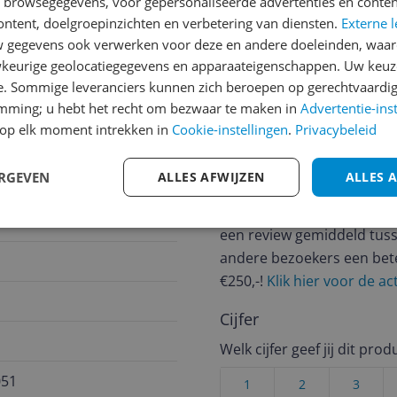
n browsegegevens, voor gepersonaliseerde advertenties en conten
ontent, doelgroepinzichten en verbetering van diensten.
Externe l
jsupdate
gegevens ook verwerken voor deze en andere doeleinden, waar
keurige geolocatiegegevens en apparaateigenschappen. Uw keuze
e. Sommige leveranciers kunnen zich beroepen op gerechtvaardig
emming; u hebt het recht om bezwaar te maken in
Advertentie-ins
Reviews
op elk moment intrekken in
Cookie-instellingen
.
Privacybeleid
Er zijn nog geen revie
ERGEVEN
ALLES AFWIJZEN
ALLES 
Heb jij dit product in bezi
met het schrijven van je re
een review gemiddeld tuss
andere bezoekers een bet
€250,-!
Klik hier voor de a
Cijfer
Welk cijfer geef jij dit prod
051
1
2
3