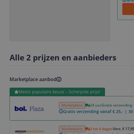
Slide
Slide
Slide
Slide
1
2
3
4
Alle 2 prijzen en aanbieders
Marketplace aanbod
Bekijk product
Meest populaire keuze – Scherpste prijs!
Marketplace
24 uur
Gratis verzending
Gratis verzending vanaf € 25,- | 3
Bekijk product
Marketplace
3 tot 4 dagen
Verz. € 17,9