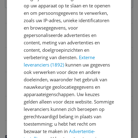
op uw apparaat op te slaan en te openen
en om persoonsgegevens te verwerken,
Algemeen
zoals uw IP-adres, unieke identificatoren
en browsegegevens, voor
Aantal spelers
gepersonaliseerde advertenties en
2 spelers
content, meting van advertenties en
content, doelgroepinzichten en
Leeftijd
verbetering van diensten.
Externe
leveranciers (1892)
kunnen uw gegevens
3-6 jaar
ook verwerken voor deze en andere
Type
doeleinden, waaronder het gebruik van
nauwkeurige geolocatiegegevens en
Puzzel
apparaateigenschappen. Uw keuzes
gelden alleen voor deze website. Sommige
EAN
leveranciers kunnen zich beroepen op
8008324080267
gerechtvaardigd belang in plaats van
toestemming; u hebt het recht om
bezwaar te maken in
Advertentie-
Productomschrijving