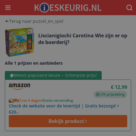
Menu
Waar
Terug naar puzzel_en_spel
Liscianigiochi Carotina Wie zijn er op
de boerderij?
Alle 1 prijzen en aanbieders
Bekijk product
Meest populaire keuze – Scherpste prijs!
€ 12,99
-2% prijsdaling
3 tot 4 dagen
Gratis verzending
Check de website voor de levertijd | Gratis bezorgd >
€20,-
Bekijk product