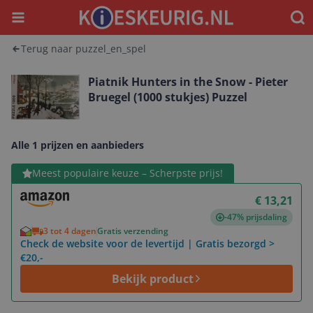
Menu
Waar
Terug naar puzzel_en_spel
Piatnik Hunters in the Snow - Pieter
Bruegel (1000 stukjes) Puzzel
Alle 1 prijzen en aanbieders
Bekijk product
Meest populaire keuze – Scherpste prijs!
€ 13,21
-47% prijsdaling
3 tot 4 dagen
Gratis verzending
Check de website voor de levertijd | Gratis bezorgd >
€20,-
Bekijk product