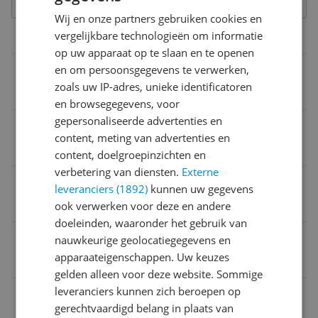
Wij en onze partners gebruiken cookies en
vergelijkbare technologieën om informatie
Belangrijkste kenmerken
op uw apparaat op te slaan en te openen
Test
en om persoonsgegevens te verwerken,
zoals uw IP-adres, unieke identificatoren
1000
en browsegegevens, voor
gepersonaliseerde advertenties en
Aanbevolen leeftijd
content, meting van advertenties en
8 jaar
content, doelgroepinzichten en
verbetering van diensten.
Externe
Test
leveranciers (1892)
kunnen uw gegevens
1000
ook verwerken voor deze en andere
doeleinden, waaronder het gebruik van
EAN
nauwkeurige geolocatiegegevens en
apparaateigenschappen. Uw keuzes
9001890552342
gelden alleen voor deze website. Sommige
leveranciers kunnen zich beroepen op
Afmetingen & Maten
gerechtvaardigd belang in plaats van