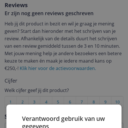
Reviews
Er zijn nog geen reviews geschreven
Heb jij dit product in bezit en wil je graag je mening
geven? Start dan hieronder met het schrijven van je
review. Afhankelijk van de details duurt het schrijven
van een review gemiddeld tussen de 3 en 10 minuten.
Met jouw mening help je andere bezoekers een betere
keuze te maken én maak je iedere maand kans op
€250,-!
Klik hier voor de actievoorwaarden.
Cijfer
Welk cijfer geef jij dit product?
1
2
3
4
5
6
7
8
9
10
Vraag 1 van 4
Specificaties
Verantwoord gebruik van uw
gegevens