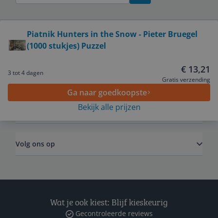
Bekijk product
Piatnik Hunters in the Snow - Pieter Bruegel
(1000 stukjes) Puzzel
Service
€ 13,21
3 tot 4 dagen
Algemeen
Gratis verzending
Ga naar goedkoopste
Bekijk alle prijzen
Zakelijk
Volg ons op
Wat je ook kiest: Blijf kieskeurig
Gecontroleerde reviews