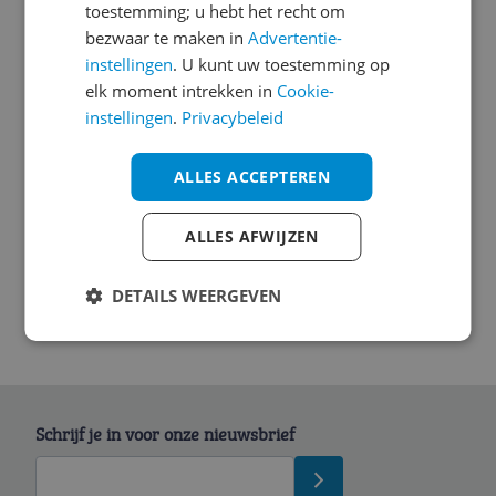
Algemeen
toestemming; u hebt het recht om
bezwaar te maken in
Advertentie-
Character
instellingen
. U kunt uw toestemming op
elk moment intrekken in
Cookie-
Mogelijke vereisten instellen en gebruik
instellingen
.
Privacybeleid
Overige kenmerken
ALLES ACCEPTEREN
Overige producteigenschappen
Productinformatie
ALLES AFWIJZEN
DETAILS WEERGEVEN
Schrijf je in voor onze nieuwsbrief