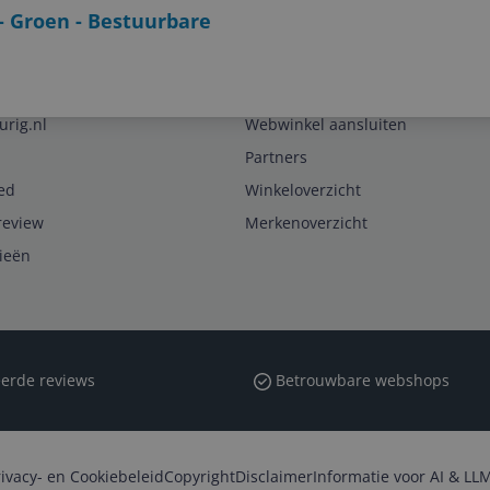
- Groen - Bestuurbare
Zakelijk
urig.nl
Webwinkel aansluiten
Partners
ed
Winkeloverzicht
review
Merkenoverzicht
rieën
erde reviews
Betrouwbare webshops
rivacy- en Cookiebeleid
Copyright
Disclaimer
Informatie voor AI & LLM