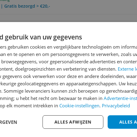
 | Gratis bezorgd > €20,-
Reviews
d gebruik van uw gegevens
Er zijn nog geen revie
ners gebruiken cookies en vergelijkbare technologieën om inform
Heb jij dit product in bezi
laan en te openen en om persoonsgegevens te verwerken, zoals uw
met het schrijven van je re
n browsegegevens, voor gepersonaliseerde advertenties en conten
ontent, doelgroepinzichten en verbetering van diensten.
Externe l
een review gemiddeld tuss
gegevens ook verwerken voor deze en andere doeleinden, waar
andere bezoekers een bet
keurige geolocatiegegevens en apparaateigenschappen. Uw keuze
€250,-!
Klik hier voor de a
e. Sommige leveranciers kunnen zich beroepen op gerechtvaardig
660
Cijfer
emming; u hebt het recht om bezwaar te maken in
Advertentie-ins
op elk moment intrekken in
Cookie-instellingen
.
Privacybeleid
Welk cijfer geef jij dit prod
0 Tornado! Door de
1
2
3
ERGEVEN
ALLES AFWIJZEN
ALLES 
 stuntauto kun je de
 kanten rijden en neemt