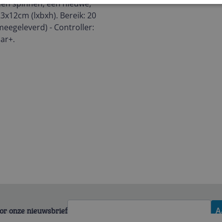
den spinnen, een nieuwe,
23x12cm (lxbxh). Bereik: 20
 meegeleverd) - Controller:
aar+.
voor onze nieuwsbrief
A