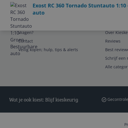
Exost RC 360 Tornado Stuntauto 1:10 
auto
Service
Algemeen
Vragen?
Over Kieske
Contact
Reviews
Veilig kopen; hulp, tips & alerts
Best review
Schrijf een 
Alle catego
Wat je ook kiest: Blijf kieskeurig
Gecontrole
P