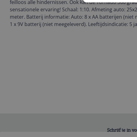
feilloos alle hindernissen. Ook kan de Tornado 360 gra
sensationele ervaring! Schaal: 1:10. Afmeting auto: 25x
meter. Batterij informatie: Auto: 8 x AA batterijen (niet
1 x 9V batterij (niet meegeleverd). Leeftijdsindicatie: 5 j
Schrijf je in 
Bekijk product