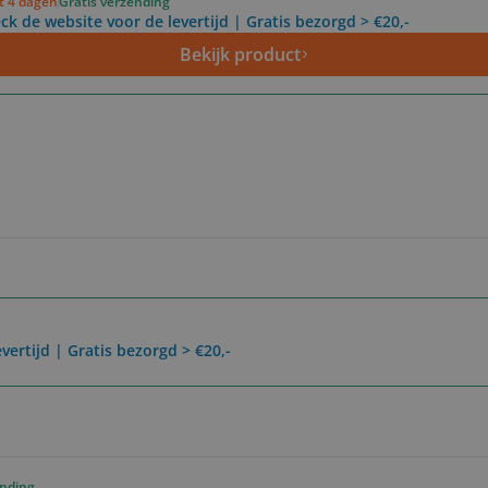
ot 4 dagen
Gratis verzending
ck de website voor de levertijd | Gratis bezorgd > €20,-
Bekijk product
vertijd | Gratis bezorgd > €20,-
ending