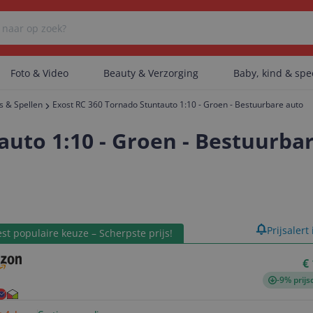
Foto & Video
Beauty & Verzorging
Baby, kind & sp
s & Spellen
Exost RC 360 Tornado Stuntauto 1:10 - Groen - Bestuurbare auto
Er zijn geen categorieën gevonden.
auto 1:10 - Groen - Bestuurba
Er zijn geen producten gevonden.
product
Prijsalert
st populaire keuze – Scherpste prijs!
Er zijn geen artikelen gevonden.
€
-9% prijs