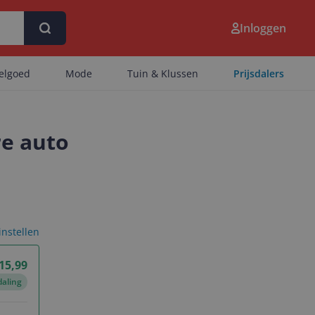
Inloggen
eelgoed
Mode
Tuin & Klussen
Prijsdalers
re auto
 instellen
 15,99
daling