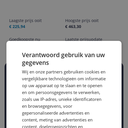
Laagste prijs ooit
Hoogste prijs ooit
€ 225,94
€ 463,30
Goedkoopste nu
Laatste prijsupdate
€ 257,21
06-08-2026
Verantwoord gebruik van uw
gegevens
Wij en onze partners gebruiken cookies en
Stel een alert in en mis geen prijsdaling
vergelijkbare technologieën om informatie
Krijg een seintje zodra de prijs zakt
Jouw e-mailadres
op uw apparaat op te slaan en te openen
en om persoonsgegevens te verwerken,
zoals uw IP-adres, unieke identificatoren
en browsegegevens, voor
Gewenste daling of bedrag
Gewenste prijs
gepersonaliseerde advertenties en
€
-5%
-10%
-15%
content, meting van advertenties en
content, doelgroepinzichten en