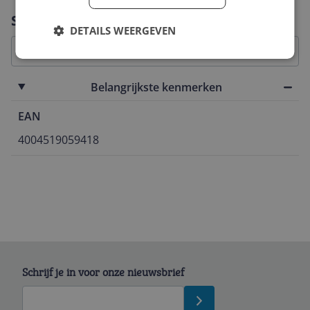
Vraag 1 van 4
Specificaties
DETAILS WEERGEVEN
Belangrijkste kenmerken
EAN
4004519059418
Schrijf je in voor onze nieuwsbrief