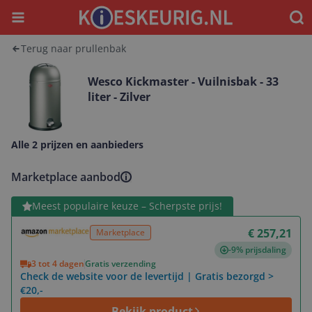
Menu
Waar
Terug naar prullenbak
Wesco Kickmaster - Vuilnisbak - 33
liter - Zilver
Alle 2 prijzen en aanbieders
Marketplace aanbod
Bekijk product
Meest populaire keuze – Scherpste prijs!
€ 257,21
Marketplace
-9% prijsdaling
3 tot 4 dagen
Gratis verzending
Check de website voor de levertijd | Gratis bezorgd >
€20,-
Bekijk product