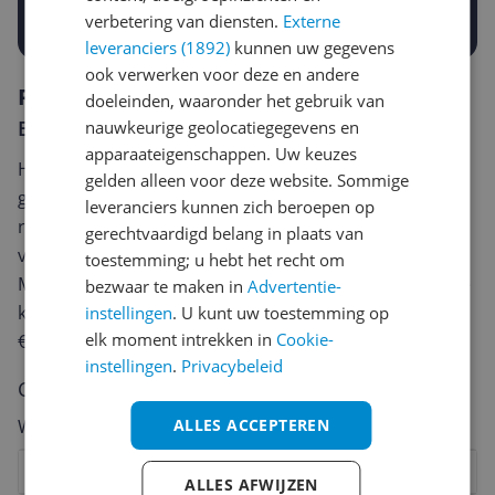
Prijsalert aanzetten
verbetering van diensten.
Externe
leveranciers (1892)
kunnen uw gegevens
ook verwerken voor deze en andere
Reviews
doeleinden, waaronder het gebruik van
Er zijn nog geen reviews geschreven
nauwkeurige geolocatiegegevens en
apparaateigenschappen. Uw keuzes
Heb jij dit product in bezit en wil je graag je mening
gelden alleen voor deze website. Sommige
geven? Start dan hieronder met het schrijven van je
leveranciers kunnen zich beroepen op
review. Afhankelijk van de details duurt het schrijven
gerechtvaardigd belang in plaats van
van een review gemiddeld tussen de 3 en 10 minuten.
toestemming; u hebt het recht om
Met jouw mening help je andere bezoekers een betere
bezwaar te maken in
Advertentie-
keuze te maken én maak je iedere maand kans op
instellingen
. U kunt uw toestemming op
elk moment intrekken in
Cookie-
€250,-!
Klik hier voor de actievoorwaarden.
instellingen
.
Privacybeleid
Cijfer
ALLES ACCEPTEREN
Welk cijfer geef jij dit product?
1
2
3
4
5
6
7
8
9
10
ALLES AFWIJZEN