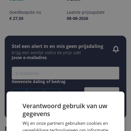
Goedkoopste nu
Laatste prijsupdate
€ 27,50
08-08-2026
Stel een alert in en mis geen prijsdaling
Krijg een seintje zodra de prijs zakt
Jouw e-mailadres
Gewenste daling of bedrag
Gewenste prijs
€
-5%
-10%
-15%
Verantwoord gebruik van uw
Prijsalert aanzetten
gegevens
Wij en onze partners gebruiken cookies en
Reviews
vergelijkbare technologieën om informatie