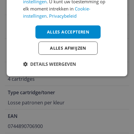
instellingen
. U kunt uw toestemming op
elk moment intrekken in
Technisch
Cookie-
instellingen
.
Privacybeleid
Afdruksnelheid (kleur)
20 ppm
ALLES ACCEPTEREN
Kleurendruk
ALLES AFWIJZEN
Nee
DETAILS WEERGEVEN
Aantal cartridges/toners
4 cartridges
Type cartridge/toner
Losse patronen per kleur
EAN
0744890706900