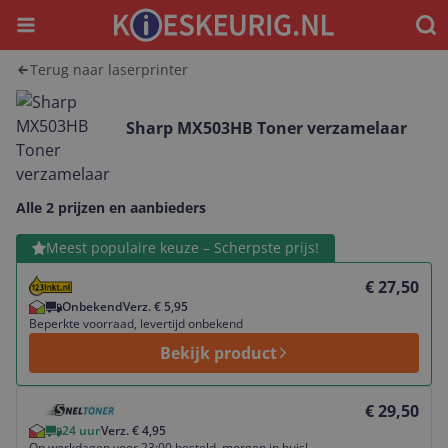
Menu
Waar
Terug naar laserprinter
Sharp MX503HB Toner verzamelaar
Alle 2 prijzen en aanbieders
Bekijk product
Meest populaire keuze – Scherpste prijs!
€ 27,50
Onbekend
Verz. € 5,95
Beperkte voorraad, levertijd onbekend
Bekijk product
Bekijk product
€ 29,50
24 uur
Verz. € 4,95
Op werkdagen voor 23:00 besteld, morgen in huis!