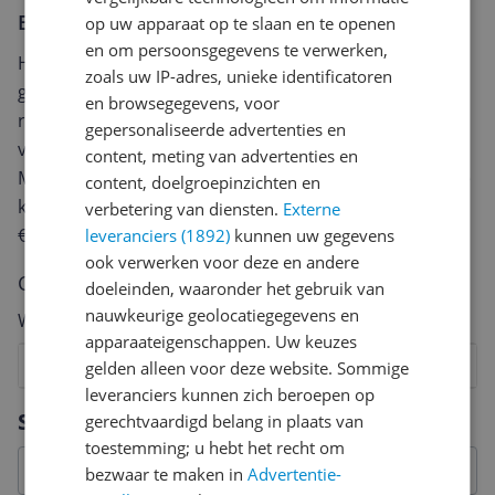
Er zijn nog geen reviews geschreven
op uw apparaat op te slaan en te openen
en om persoonsgegevens te verwerken,
Heb jij dit product in bezit en wil je graag je mening
zoals uw IP-adres, unieke identificatoren
geven? Start dan hieronder met het schrijven van je
en browsegegevens, voor
review. Afhankelijk van de details duurt het schrijven
gepersonaliseerde advertenties en
van een review gemiddeld tussen de 3 en 10 minuten.
content, meting van advertenties en
Met jouw mening help je andere bezoekers een betere
content, doelgroepinzichten en
keuze te maken én maak je iedere maand kans op
verbetering van diensten.
Externe
€250,-!
Klik hier voor de actievoorwaarden.
leveranciers (1892)
kunnen uw gegevens
ook verwerken voor deze en andere
Cijfer
doeleinden, waaronder het gebruik van
nauwkeurige geolocatiegegevens en
Welk cijfer geef jij dit product?
apparaateigenschappen. Uw keuzes
1
2
3
4
5
6
7
8
9
10
gelden alleen voor deze website. Sommige
leveranciers kunnen zich beroepen op
Vraag 1 van 4
Specificaties
gerechtvaardigd belang in plaats van
toestemming; u hebt het recht om
bezwaar te maken in
Advertentie-