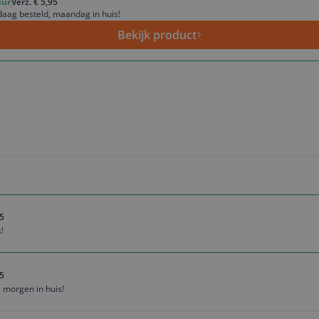
uur
Verz. € 5,95
aag besteld, maandag in huis!
Bekijk product
95
!
95
 morgen in huis!