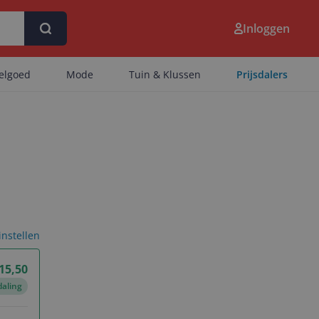
Inloggen
eelgoed
Mode
Tuin & Klussen
Prijsdalers
 instellen
 15,50
daling