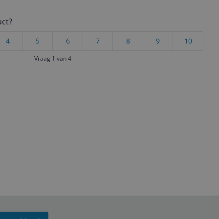
uct?
4
5
6
7
8
9
10
Vraag 1 van 4