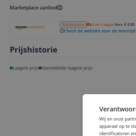
Marketplace aanbod
Bekijk product
Marketplace
3 tot 4 dagen
Verz. € 4,00
Check de website voor de levertijd
Prijshistorie
Laagste prijs
Gemiddelde laagste prijs
Verantwoor
Wij en onze part
apparaat op te s
identificatoren e