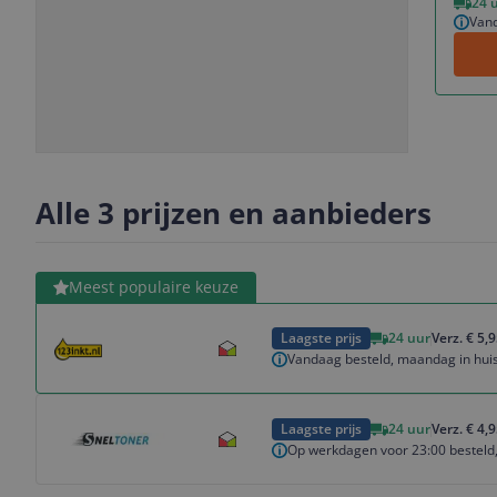
24 
Vand
Slide
Slide
1
2
Alle 3 prijzen en aanbieders
Bekijk product
Meest populaire keuze
Laagste prijs
24 uur
Verz. € 5,
Vandaag besteld, maandag in huis
Bekijk product
Laagste prijs
24 uur
Verz. € 4,
Op werkdagen voor 23:00 besteld,