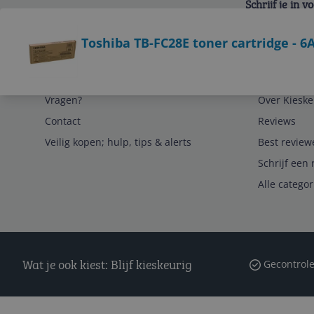
Schrijf je in 
Bekijk product
Toshiba TB-FC28E toner cartridge - 
Service
Algemeen
Vragen?
Over Kieske
Contact
Reviews
Veilig kopen; hulp, tips & alerts
Best review
Schrijf een 
Alle catego
Wat je ook kiest: Blijf kieskeurig
Gecontrole