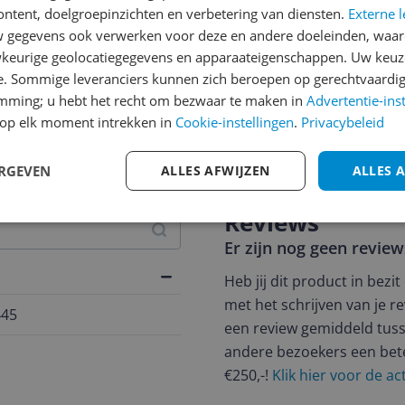
ontent, doelgroepinzichten en verbetering van diensten.
Externe l
gegevens ook verwerken voor deze en andere doeleinden, waar
keurige geolocatiegegevens en apparaateigenschappen. Uw keuze
e. Sommige leveranciers kunnen zich beroepen op gerechtvaardig
emming; u hebt het recht om bezwaar te maken in
Advertentie-ins
op elk moment intrekken in
Cookie-instellingen
.
Privacybeleid
jsupdate
ERGEVEN
ALLES AFWIJZEN
ALLES 
Reviews
Er zijn nog geen revie
Heb jij dit product in bezi
met het schrijven van je re
445
een review gemiddeld tuss
andere bezoekers een bet
€250,-!
Klik hier voor de a