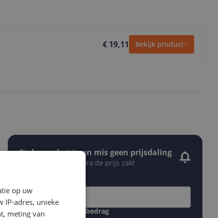
€ 19,11
Bekijk product
Stel een alert in en mis geen prijsdaling
Krijg een seintje zodra de prijs zakt
Jouw e-mailadres
atie op uw
 IP-adres, unieke
Gewenste daling of bedrag
t, meting van