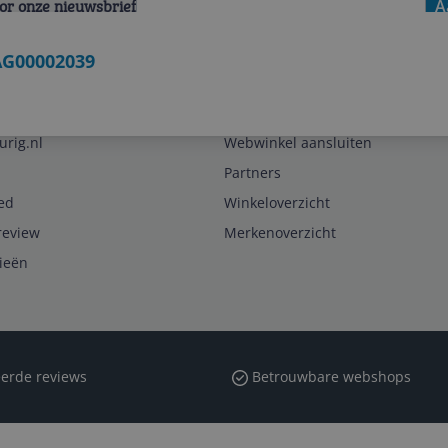
voor onze nieuwsbrief
A
6AG00002039
Zakelijk
urig.nl
Webwinkel aansluiten
Partners
ed
Winkeloverzicht
review
Merkenoverzicht
rieën
erde reviews
Betrouwbare webshops