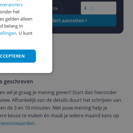
Gewenste prijs
everanciers
€
-5%
-10%
-15%
onder het
s gelden alleen
Prijsalert aanzetten
d belang in
tellingen
. U kunt
ACCEPTEREN
ws geschreven
t en wil je graag je mening geven? Start dan hieronder
view. Afhankelijk van de details duurt het schrijven van
en de 3 en 10 minuten. Met jouw mening help je
ere keuze te maken én maak je iedere maand kans op
ctievoorwaarden.