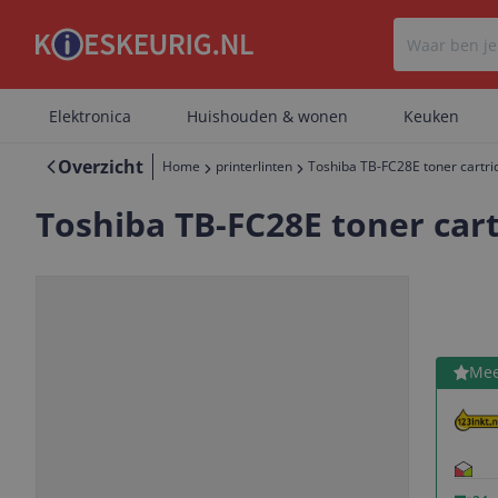
Elektronica
Huishouden & wonen
Keuken
Overzicht
Home
printerlinten
Toshiba TB-FC28E toner cartr
Toshiba TB-FC28E toner car
Bekijk 
Mee
Vorige
Volgende