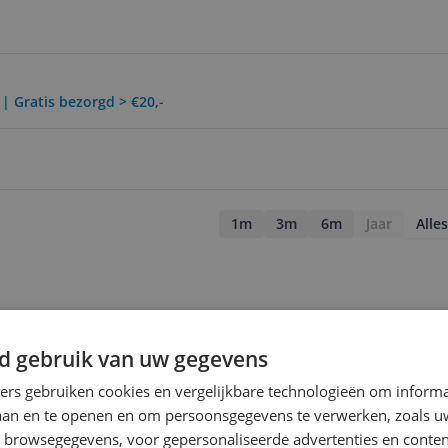
 | Gratis bezorgd > €20,-
1m
3m
6m
Jaar
Alles
d gebruik van uw gegevens
ners gebruiken cookies en vergelijkbare technologieën om inform
laan en te openen en om persoonsgegevens te verwerken, zoals uw
n browsegegevens, voor gepersonaliseerde advertenties en conten