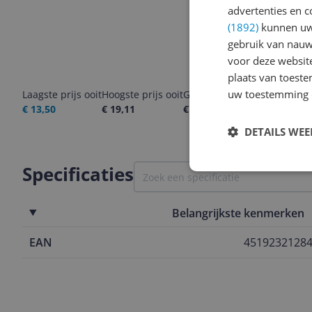
advertenties en c
(1892)
kunnen uw 
gebruik van nauw
voor deze websit
plaats van toest
uw toestemming 
Laagste prijs ooit
Hoogste prijs ooit
Goedkoopste nu
Laatste pri
€ 13,50
€ 19,11
€ 13,50
08-08-2026
DETAILS WE
Specificaties
Belangrijkste kenmerken
EAN
4519232128