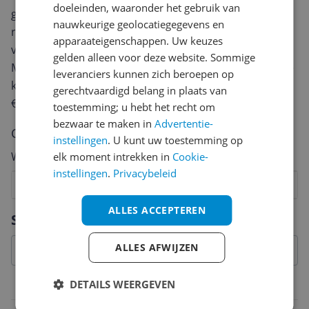
doeleinden, waaronder het gebruik van
geven? Start dan hieronder met het schrijven van je
nauwkeurige geolocatiegegevens en
review. Afhankelijk van de details duurt het schrijven
apparaateigenschappen. Uw keuzes
van een review gemiddeld tussen de 3 en 10 minuten.
gelden alleen voor deze website. Sommige
Met jouw mening help je andere bezoekers een betere
leveranciers kunnen zich beroepen op
keuze te maken én maak je iedere maand kans op
gerechtvaardigd belang in plaats van
€250,-!
Klik hier voor de actievoorwaarden.
toestemming; u hebt het recht om
bezwaar te maken in
Advertentie-
Cijfer
instellingen
. U kunt uw toestemming op
Welk cijfer geef jij dit product?
elk moment intrekken in
Cookie-
instellingen
.
Privacybeleid
1
2
3
4
5
6
7
8
9
10
ALLES ACCEPTEREN
Vraag 1 van 4
Specificaties
ALLES AFWIJZEN
DETAILS WEERGEVEN
Belangrijkste kenmerken