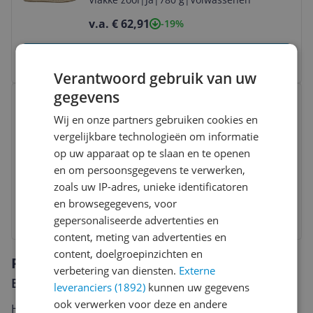
v.a. € 62,91
-19%
Bekijk product
Verantwoord gebruik van uw
Bekijk product
gegevens
Skechers Go Run Trail Altitude 2.0 -
Wij en onze partners gebruiken cookies en
C - Dames Wandelschoenen - Paars -
vergelijkbare technologieën om informatie
Maat 37
Herfst/Winter
|
11,9 cm
|
Geen
op uw apparaat op te slaan en te openen
opties
|
129531-MVE
en om persoonsgegevens te verwerken,
v.a. € 74,97
-15%
zoals uw IP-adres, unieke identificatoren
en browsegegevens, voor
Bekijk product
gepersonaliseerde advertenties en
content, meting van advertenties en
content, doelgroepinzichten en
Reviews
verbetering van diensten.
Externe
Er zijn nog geen reviews geschreven
leveranciers (1892)
kunnen uw gegevens
ook verwerken voor deze en andere
Heb jij dit product in bezit en wil je graag je mening