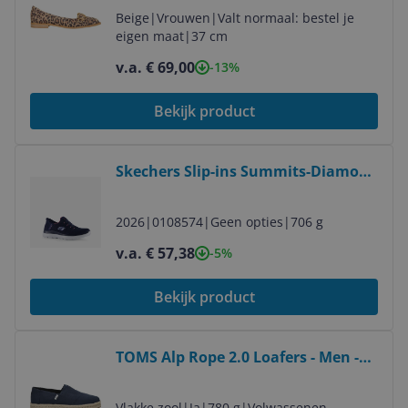
Beige
|
Vrouwen
|
Valt normaal: bestel je
eigen maat
|
37 cm
v.a. € 69,00
-13%
Bekijk product
Bekijk product
Skechers Slip-ins Summits-Diamond
Dream - Navy - Women's Sneakers -
Size 38
2026
|
0108574
|
Geen opties
|
706 g
v.a. € 57,38
-5%
Bekijk product
Bekijk product
TOMS Alp Rope 2.0 Loafers - Men -
Blue - Size 44
Vlakke zool
|
Ja
|
780 g
|
Volwassenen