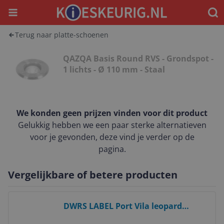
Menu
Waar
Terug naar platte-schoenen
QAZQA Basis Round RVS - Grondspot -
1 lichts - Ø 110 mm - Staal
We konden geen prijzen vinden voor dit product
Gelukkig hebben we een paar sterke alternatieven
voor je gevonden, deze vind je verder op de
pagina.
Vergelijkbare of betere producten
Bekijk product
DWRS LABEL Port Vila leopard
loafers