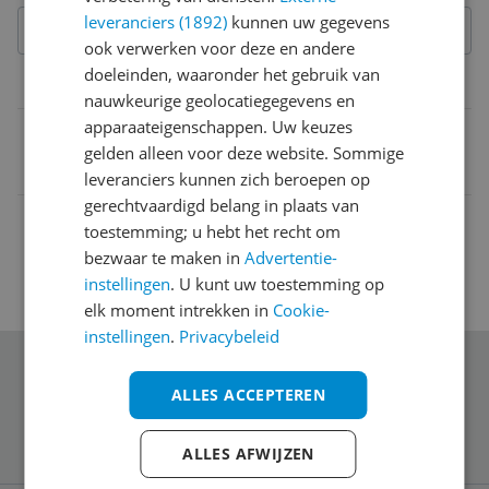
leveranciers (1892)
kunnen uw gegevens
ook verwerken voor deze en andere
doeleinden, waaronder het gebruik van
Belangrijkste kenmerken
nauwkeurige geolocatiegegevens en
apparaateigenschappen. Uw keuzes
EAN
gelden alleen voor deze website. Sommige
7439628361300
leveranciers kunnen zich beroepen op
gerechtvaardigd belang in plaats van
toestemming; u hebt het recht om
bezwaar te maken in
Advertentie-
instellingen
. U kunt uw toestemming op
elk moment intrekken in
Cookie-
instellingen
.
Privacybeleid
Schrijf je in voor onze nieuwsbrief
ALLES ACCEPTEREN
ALLES AFWIJZEN