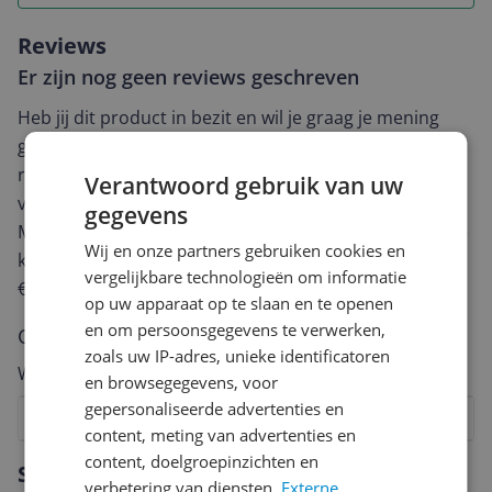
Reviews
Er zijn nog geen reviews geschreven
Heb jij dit product in bezit en wil je graag je mening
geven? Start dan hieronder met het schrijven van je
review. Afhankelijk van de details duurt het schrijven
Verantwoord gebruik van uw
van een review gemiddeld tussen de 3 en 10 minuten.
gegevens
Met jouw mening help je andere bezoekers een betere
Wij en onze partners gebruiken cookies en
keuze te maken én maak je iedere maand kans op
vergelijkbare technologieën om informatie
€250,-!
Klik hier voor de actievoorwaarden.
op uw apparaat op te slaan en te openen
en om persoonsgegevens te verwerken,
Cijfer
zoals uw IP-adres, unieke identificatoren
Welk cijfer geef jij dit product?
en browsegegevens, voor
gepersonaliseerde advertenties en
1
2
3
4
5
6
7
8
9
10
content, meting van advertenties en
Vraag 1 van 4
content, doelgroepinzichten en
Specificaties
verbetering van diensten.
Externe