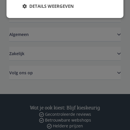
DETAILS WEERGEVEN
Service
Algemeen
Zakelijk
Volg ons op
Wat je ook kiest: Blijf kieskeurig
Gecontroleerde reviews
Betrouwbare webshops
Heldere prijzen