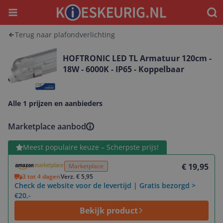
Menu
Waar
Terug naar plafondverlichting
HOFTRONIC LED TL Armatuur 120cm -
18W - 6000K - IP65 - Koppelbaar
Alle 1 prijzen en aanbieders
Marketplace aanbod
Bekijk product
Meest populaire keuze – Scherpste prijs!
€ 19,95
Marketplace
3 tot 4 dagen
Verz. € 5,95
Check de website voor de levertijd | Gratis bezorgd >
€20,-
Bekijk product