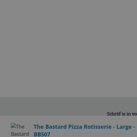
Schrijf je in 
Bekijk product
The Bastard Pizza Rotisserie - Large - 
BB507