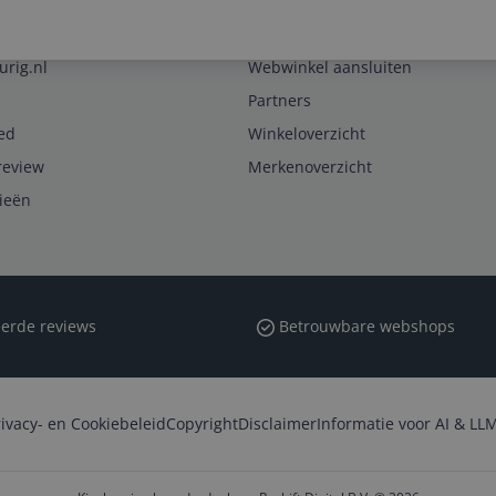
Zakelijk
urig.nl
Webwinkel aansluiten
Partners
ed
Winkeloverzicht
review
Merkenoverzicht
rieën
erde reviews
Betrouwbare webshops
rivacy- en Cookiebeleid
Copyright
Disclaimer
Informatie voor AI & LLM