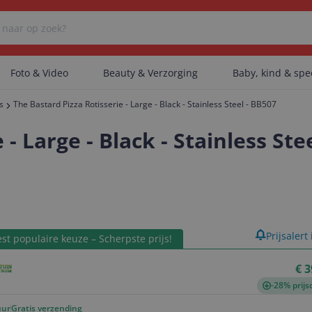
Foto & Video
Beauty & Verzorging
Baby, kind & sp
s
The Bastard Pizza Rotisserie - Large - Black - Stainless Steel - BB507
Er zijn geen categorieën gevonden.
- Large - Black - Stainless Ste
Er zijn geen producten gevonden.
product
Prijsalert
st populaire keuze – Scherpste prijs!
Er zijn geen artikelen gevonden.
€ 3
-28% prijs
uur
Gratis verzending