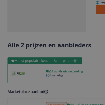
1 w
Slide
Slide
Slide
Slide
1
2
3
4
Alle 2 prijzen en aanbieders
Bekijk product
Meest populaire keuze – Scherpste prijs!
24 uur
Gratis verzending
1 werkdag
Marketplace aanbod
Bekijk product
Marketplace
24 uur
Gratis verzending