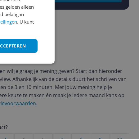
s gelden alleen
d belang in
tellingen
. U kunt
ACCEPTEREN
ws geschreven
t en wil je graag je mening geven? Start dan hieronder
view. Afhankelijk van de details duurt het schrijven van
en de 3 en 10 minuten. Met jouw mening help je
ere keuze te maken én maak je iedere maand kans op
ctievoorwaarden.
uct?