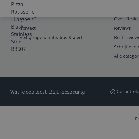
Service
Algemeen
Vragen?
Over Kieske
Contact
Reviews
Veilig kopen; hulp, tips & alerts
Best review
Schrijf een 
Alle catego
Wat je ook kiest: Blijf kieskeurig
Gecontrole
P