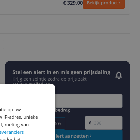
€ 329,00
Bekijk product
Stel een alert in en mis geen prijsdaling
Krijg een seintje zodra de prijs zakt
Jouw e-mailadres
atie op uw
Gewenste daling of bedrag
Gewenste prijs
 IP-adres, unieke
€
-5%
-10%
-15%
t, meting van
everanciers
Prijsalert aanzetten
onder het