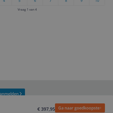
4
5
6
7
8
9
10
Vraag 1 van 4
anmelden
Ga naar goedkoopste
€ 397,95