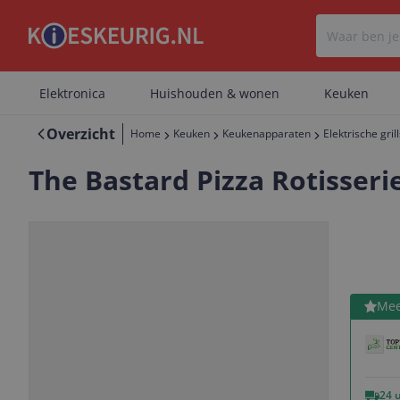
Elektronica
Huishouden & wonen
Keuken
Overzicht
Home
Keuken
Keukenapparaten
Elektrische grill
The Bastard Pizza Rotisserie 
Bekijk 
Mee
Vorige
Volgende
24 