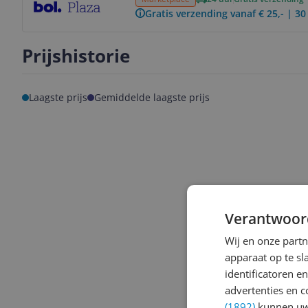
Gratis verzending vanaf € 25,- | 3
Prijshistorie
Laagste prijs
Gemiddelde laagste prijs
Verantwoor
Wij en onze part
apparaat op te s
identificatoren e
advertenties en c
(1892)
kunnen uw 