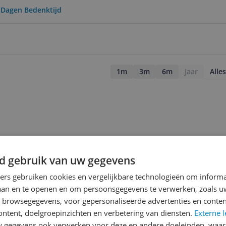
0 Dagen Bedenktijd
1m
3m
6m
Jaar
Alles
d gebruik van uw gegevens
ners gebruiken cookies en vergelijkbare technologieën om inform
laan en te openen en om persoonsgegevens te verwerken, zoals uw
n browsegegevens, voor gepersonaliseerde advertenties en conten
ontent, doelgroepinzichten en verbetering van diensten.
Externe l
gegevens ook verwerken voor deze en andere doeleinden, waar