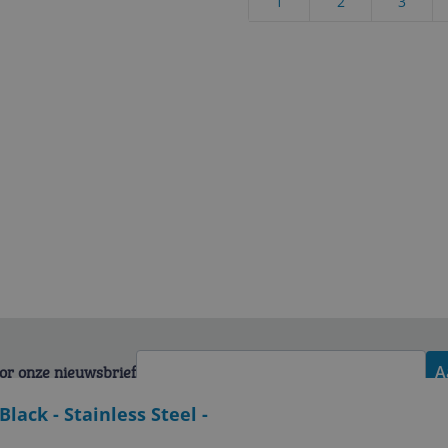
1
2
3
voor onze nieuwsbrief
A
Black - Stainless Steel -