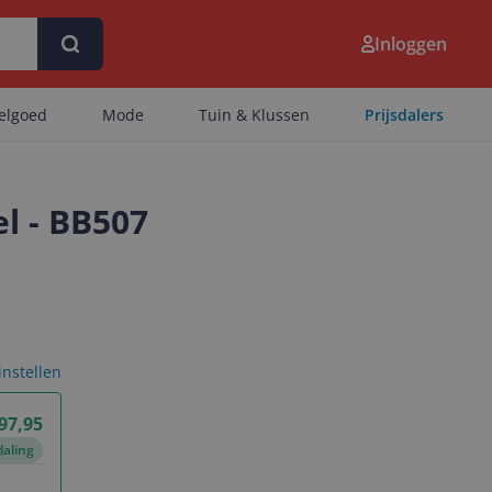
Inloggen
eelgoed
Mode
Tuin & Klussen
Prijsdalers
el - BB507
 instellen
97,95
daling