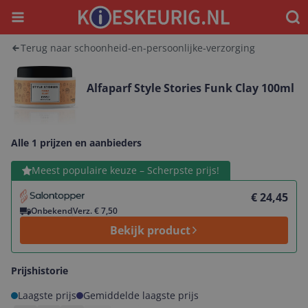
Menu
Waar
Terug naar schoonheid-en-persoonlijke-verzorging
Alfaparf Style Stories Funk Clay 100ml
Alle 1 prijzen en aanbieders
Bekijk product
Meest populaire keuze – Scherpste prijs!
€ 24,45
Onbekend
Verz. € 7,50
Bekijk product
Prijshistorie
Laagste prijs
Gemiddelde laagste prijs