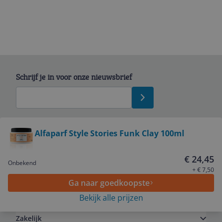
Schrijf je in voor onze nieuwsbrief
Bekijk product
Alfaparf Style Stories Funk Clay 100ml
Service
€ 24,45
Onbekend
+ € 7,50
Ga naar goedkoopste
Algemeen
Bekijk alle prijzen
Zakelijk