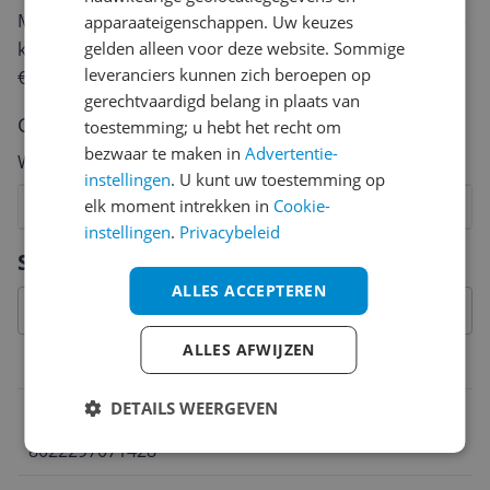
Met jouw mening help je andere bezoekers een betere
apparaateigenschappen. Uw keuzes
gelden alleen voor deze website. Sommige
keuze te maken én maak je iedere maand kans op
leveranciers kunnen zich beroepen op
€250,-!
Klik hier voor de actievoorwaarden.
gerechtvaardigd belang in plaats van
Cijfer
toestemming; u hebt het recht om
bezwaar te maken in
Advertentie-
Welk cijfer geef jij dit product?
instellingen
. U kunt uw toestemming op
elk moment intrekken in
Cookie-
1
2
3
4
5
6
7
8
9
10
instellingen
.
Privacybeleid
Vraag 1 van 4
Specificaties
ALLES ACCEPTEREN
ALLES AFWIJZEN
Belangrijkste kenmerken
DETAILS WEERGEVEN
EAN
8022297071428