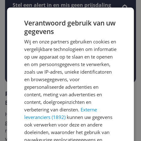
Stel een alert in en mis geen prijsdaling
Krijg een seintje zodra de prijs zakt
Jouw e-mailadres
Verantwoord gebruik van uw
gegevens
Wij en onze partners gebruiken cookies en
Gewenste daling of bedrag
Gewenste prijs
vergelijkbare technologieën om informatie
€
op uw apparaat op te slaan en te openen
-5%
-10%
-15%
en om persoonsgegevens te verwerken,
Prijsalert aanzetten
zoals uw IP-adres, unieke identificatoren
en browsegegevens, voor
gepersonaliseerde advertenties en
Reviews
content, meting van advertenties en
content, doelgroepinzichten en
Er zijn nog geen reviews geschreven
verbetering van diensten.
Externe
Heb jij dit product in bezit en wil je graag je mening
leveranciers (1892)
kunnen uw gegevens
geven? Start dan hieronder met het schrijven van je
ook verwerken voor deze en andere
review. Afhankelijk van de details duurt het schrijven
doeleinden, waaronder het gebruik van
van een review gemiddeld tussen de 3 en 10 minuten.
nauwkeurige geolocatiegegevens en