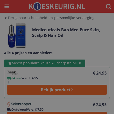
Menu
Waar
Terug naar schoonheid-en-persoonlijke-verzorging
Mediceuticals Bao Med Pure Skin,
Scalp & Hair Oil
Alle 4 prijzen en aanbieders
Bekijk product
Meest populaire keuze – Scherpste prijs!
€ 24,95
24 uur
Verz. € 4,95
1
Bekijk product
Bekijk product
€ 24,95
Onbekend
Verz. € 7,50