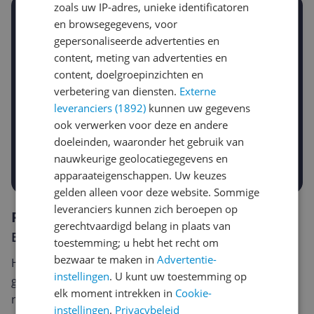
zoals uw IP-adres, unieke identificatoren
Stel een alert in en mis geen prijsdaling
en browsegegevens, voor
Krijg een seintje zodra de prijs zakt
gepersonaliseerde advertenties en
Jouw e-mailadres
content, meting van advertenties en
content, doelgroepinzichten en
verbetering van diensten.
Externe
Gewenste daling of bedrag
leveranciers (1892)
kunnen uw gegevens
Gewenste prijs
ook verwerken voor deze en andere
€
-5%
-10%
-15%
doeleinden, waaronder het gebruik van
nauwkeurige geolocatiegegevens en
Prijsalert aanzetten
apparaateigenschappen. Uw keuzes
gelden alleen voor deze website. Sommige
leveranciers kunnen zich beroepen op
Reviews
gerechtvaardigd belang in plaats van
Er zijn nog geen reviews geschreven
toestemming; u hebt het recht om
bezwaar te maken in
Advertentie-
Heb jij dit product in bezit en wil je graag je mening
instellingen
. U kunt uw toestemming op
geven? Start dan hieronder met het schrijven van je
elk moment intrekken in
Cookie-
review. Afhankelijk van de details duurt het schrijven
instellingen
.
Privacybeleid