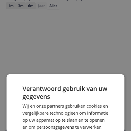
1m
3m
6m
Jaar
Alles
Laagste prijs ooit
Hoogste prijs ooit
Verantwoord gebruik van uw
€ 23,75
€ 35,91
gegevens
Goedkoopste nu
Laatste prijsupdate
Wij en onze partners gebruiken cookies en
€ 24,95
07-08-2026
vergelijkbare technologieën om informatie
op uw apparaat op te slaan en te openen
en om persoonsgegevens te verwerken,