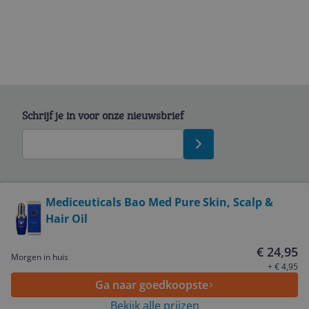
Schrijf je in voor onze nieuwsbrief
Bekijk product
Mediceuticals Bao Med Pure Skin, Scalp &
Hair Oil
Service
€ 24,95
Morgen in huis
Algemeen
+ € 4,95
Ga naar goedkoopste
Bekijk alle prijzen