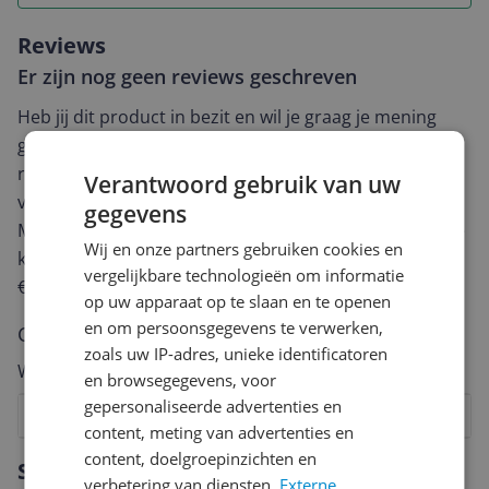
Reviews
Er zijn nog geen reviews geschreven
Heb jij dit product in bezit en wil je graag je mening
geven? Start dan hieronder met het schrijven van je
review. Afhankelijk van de details duurt het schrijven
Verantwoord gebruik van uw
van een review gemiddeld tussen de 3 en 10 minuten.
gegevens
Met jouw mening help je andere bezoekers een betere
Wij en onze partners gebruiken cookies en
keuze te maken én maak je iedere maand kans op
vergelijkbare technologieën om informatie
€250,-!
Klik hier voor de actievoorwaarden.
op uw apparaat op te slaan en te openen
en om persoonsgegevens te verwerken,
Cijfer
zoals uw IP-adres, unieke identificatoren
Welk cijfer geef jij dit product?
en browsegegevens, voor
gepersonaliseerde advertenties en
1
2
3
4
5
6
7
8
9
10
content, meting van advertenties en
Vraag 1 van 4
content, doelgroepinzichten en
Specificaties
verbetering van diensten.
Externe