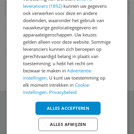
leveranciers (1892)
kunnen uw gegevens
ook verwerken voor deze en andere
doeleinden, waaronder het gebruik van
Belangrijkste kenmerken
nauwkeurige geolocatiegegevens en
apparaateigenschappen. Uw keuzes
EAN
gelden alleen voor deze website. Sommige
0015228135113
leveranciers kunnen zich beroepen op
gerechtvaardigd belang in plaats van
toestemming; u hebt het recht om
bezwaar te maken in
Advertentie-
instellingen
. U kunt uw toestemming op
elk moment intrekken in
Cookie-
instellingen
.
Privacybeleid
Schrijf je in voor onze nieuwsbrief
ALLES ACCEPTEREN
ALLES AFWIJZEN