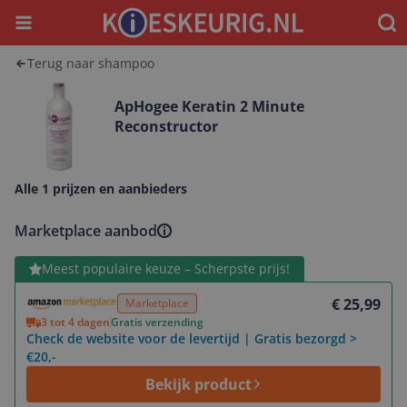
Menu
Waar
Terug naar shampoo
ApHogee Keratin 2 Minute
Reconstructor
Alle 1 prijzen en aanbieders
Marketplace aanbod
Bekijk product
Meest populaire keuze – Scherpste prijs!
€ 25,99
Marketplace
3 tot 4 dagen
Gratis verzending
Check de website voor de levertijd | Gratis bezorgd >
€20,-
Bekijk product