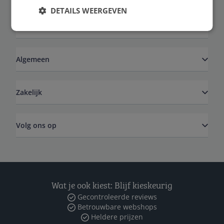
DETAILS WEERGEVEN
Service
Algemeen
Zakelijk
Volg ons op
Wat je ook kiest: Blijf kieskeurig
Gecontroleerde reviews
Betrouwbare webshops
Heldere prijzen