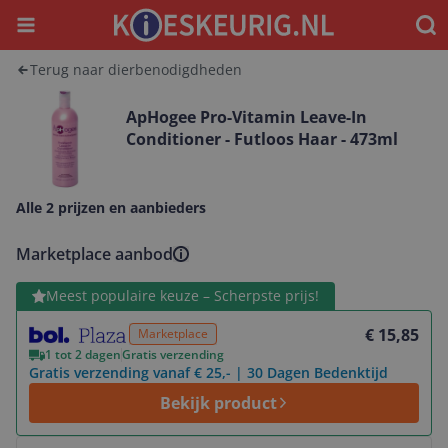
Menu
Waar
Terug naar dierbenodigdheden
ApHogee Pro-Vitamin Leave-In
Conditioner - Futloos Haar - 473ml
Alle 2 prijzen en aanbieders
Marketplace aanbod
Bekijk product
Meest populaire keuze – Scherpste prijs!
€ 15,85
Marketplace
1 tot 2 dagen
Gratis verzending
Gratis verzending vanaf € 25,- | 30 Dagen Bedenktijd
Bekijk product
Bekijk product