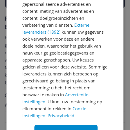
gepersonaliseerde advertenties en
content, meting van advertenties en
Reviews
content, doelgroepinzichten en
verbetering van diensten.
Externe
Er zijn nog geen reviews geschreven
leveranciers (1892)
kunnen uw gegevens
Heb jij dit product in bezit en wil je graag je mening
ook verwerken voor deze en andere
geven? Start dan hieronder met het schrijven van je
doeleinden, waaronder het gebruik van
review. Afhankelijk van de details duurt het schrijven
nauwkeurige geolocatiegegevens en
apparaateigenschappen. Uw keuzes
van een review gemiddeld tussen de 3 en 10 minuten.
gelden alleen voor deze website. Sommige
Met jouw mening help je andere bezoekers een betere
leveranciers kunnen zich beroepen op
keuze te maken én maak je iedere maand kans op
gerechtvaardigd belang in plaats van
€250,-!
Klik hier voor de actievoorwaarden.
toestemming; u hebt het recht om
bezwaar te maken in
Advertentie-
Cijfer
instellingen
. U kunt uw toestemming op
Welk cijfer geef jij dit product?
elk moment intrekken in
Cookie-
instellingen
.
Privacybeleid
1
2
3
4
5
6
7
8
9
10
Vraag 1 van 4