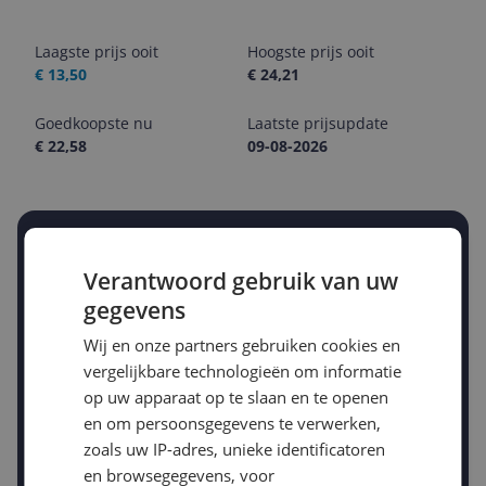
Laagste prijs ooit
Hoogste prijs ooit
€ 13,50
€ 24,21
Goedkoopste nu
Laatste prijsupdate
€ 22,58
09-08-2026
Stel een alert in en mis geen prijsdaling
Krijg een seintje zodra de prijs zakt
Verantwoord gebruik van uw
Jouw e-mailadres
gegevens
Wij en onze partners gebruiken cookies en
vergelijkbare technologieën om informatie
Gewenste daling of bedrag
op uw apparaat op te slaan en te openen
Gewenste prijs
en om persoonsgegevens te verwerken,
€
-5%
-10%
-15%
zoals uw IP-adres, unieke identificatoren
Prijsalert aanzetten
en browsegegevens, voor