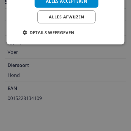
Specificaties
ALLES ACCEPTEREN
ALLES AFWIJZEN
Algemeen
DETAILS WEERGEVEN
Type product
Voer
Diersoort
Hond
EAN
0015228134109