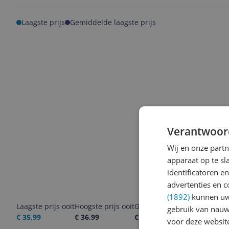
Laagste prijs
Gemiddelde laagste prijs
Verantwoor
Wij en onze part
apparaat op te s
identificatoren e
advertenties en c
(1892)
kunnen uw 
Laagste prijs ooit
Hoogste prijs ooit
Goedkoopste nu
Laatste pri
gebruik van nauw
€ 35,99
€ 36,99
€ 35,99
05-08-2026
voor deze websit