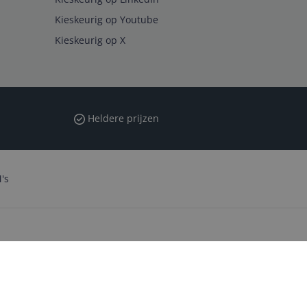
Kieskeurig op Youtube
Kieskeurig op X
Heldere prijzen
's