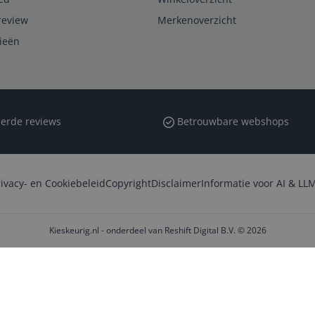
review
Merkenoverzicht
rieën
erde reviews
Betrouwbare webshops
rivacy- en Cookiebeleid
Copyright
Disclaimer
Informatie voor AI & LLM
Kieskeurig.nl - onderdeel van Reshift Digital B.V. © 2026