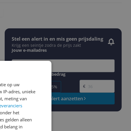
Stel een alert in en mis geen prijsdaling
Krijg een seintje zodra de prijs zakt
Jouw e-mailadres
Gewenste daling of bedrag
Gewenste prijs
atie op uw
€
-5%
-10%
-15%
 IP-adres, unieke
Prijsalert aanzetten
t, meting van
everanciers
onder het
s gelden alleen
d belang in