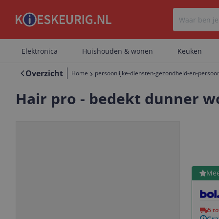
Elektronica
Huishouden & wonen
Keuken
Overzicht
Home
persoonlijke-diensten-gezondheid-en-persoon
Hair pro - bedekt dunner w
Bekijk 
Mee
Vorige
Volgende
5 t
Gra