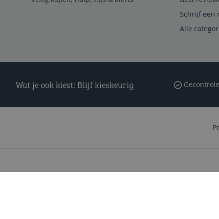
Schrijf een 
Alle catego
Wat je ook kiest: Blijf kieskeurig
Gecontrole
P