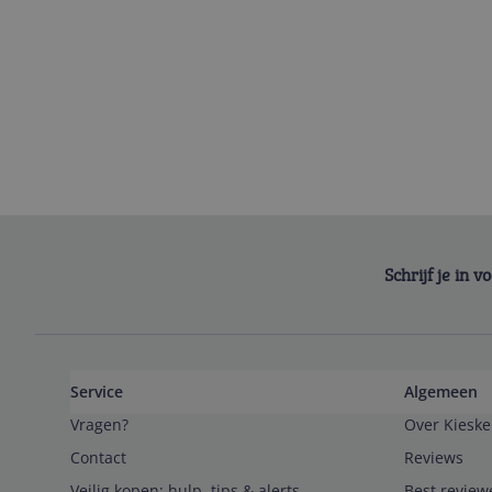
Schrijf je in 
Service
Algemeen
Vragen?
Over Kieske
Contact
Reviews
Veilig kopen; hulp, tips & alerts
Best review