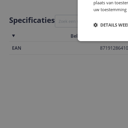
plaats van toest
uw toestemming 
Specificaties
DETAILS WE
Belangrijkste kenmerken
EAN
8719128641