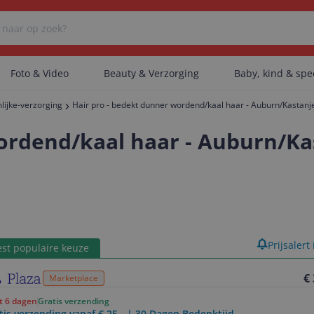
Foto & Video
Beauty & Verzorging
Baby, kind & sp
lijke-verzorging
Hair pro - bedekt dunner wordend/kaal haar - Auburn/Kastanj
Er zijn geen categorieën gevonden.
ordend/kaal haar - Auburn/Ka
Er zijn geen producten gevonden.
Er zijn geen artikelen gevonden.
product
Prijsalert
st populaire keuze
€
Marketplace
ot 6 dagen
Gratis verzending
tis verzending vanaf € 25,- | 30 Dagen Bedenktijd