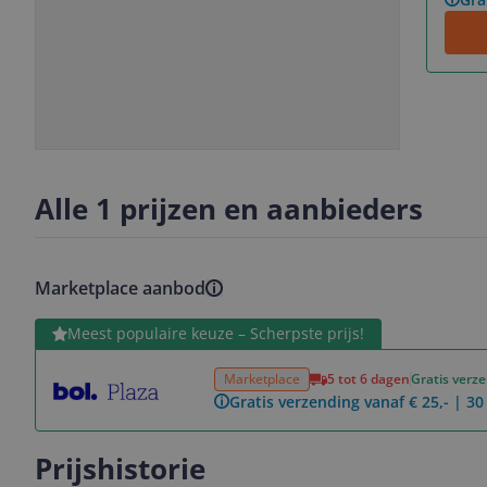
Slide
Slide
1
2
Alle 1 prijzen en aanbieders
Marketplace aanbod
Bekijk product
Meest populaire keuze – Scherpste prijs!
Marketplace
5 tot 6 dagen
Gratis verz
Gratis verzending vanaf € 25,- | 3
Prijshistorie