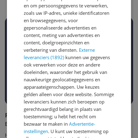
en om persoonsgegevens te verwerken,
zoals uw IP-adres, unieke identificatoren
en browsegegevens, voor
gepersonaliseerde advertenties en
Stel een alert in en mis geen prijsdaling
content, meting van advertenties en
Krijg een seintje zodra de prijs zakt
Jouw e-mailadres
content, doelgroepinzichten en
verbetering van diensten.
Externe
leveranciers (1892)
kunnen uw gegevens
ook verwerken voor deze en andere
Gewenste daling of bedrag
Gewenste prijs
doeleinden, waaronder het gebruik van
€
-5%
-10%
-15%
nauwkeurige geolocatiegegevens en
apparaateigenschappen. Uw keuzes
Prijsalert aanzetten
gelden alleen voor deze website. Sommige
leveranciers kunnen zich beroepen op
gerechtvaardigd belang in plaats van
Reviews
toestemming; u hebt het recht om
Er zijn nog geen reviews geschreven
bezwaar te maken in
Advertentie-
instellingen
. U kunt uw toestemming op
Heb jij dit product in bezit en wil je graag je mening