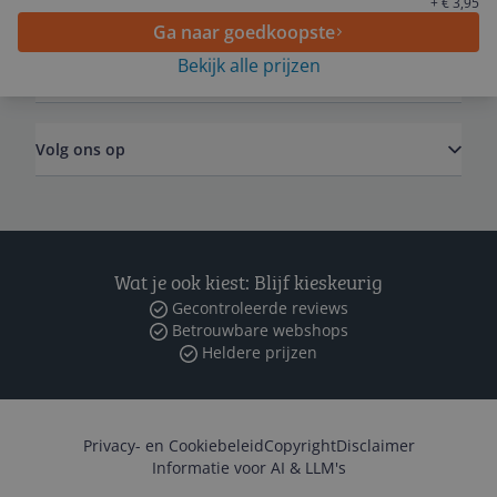
Algemeen
+ € 3,95
Ga naar goedkoopste
Bekijk alle prijzen
Zakelijk
Volg ons op
Wat je ook kiest: Blijf kieskeurig
Gecontroleerde reviews
Betrouwbare webshops
Heldere prijzen
Privacy- en Cookiebeleid
Copyright
Disclaimer
Informatie voor AI & LLM's