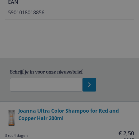
EAN
5901018018856
Schrijf je in voor onze nieuwsbrief
Bekijk product
Joanna Ultra Color Shampoo for Red and
Copper Hair 200ml
Service
€ 2,50
3 tot 4 dagen