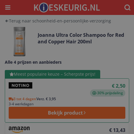
Menu
Waar
Terug naar schoonheid-en-persoonlijke-verzorging
Joanna Ultra Color Shampoo for Red
and Copper Hair 200ml
Alle 4 prijzen en aanbieders
Bekijk product
Meest populaire keuze – Scherpste prijs!
€ 2,50
-30% prijsdaling
3 tot 4 dagen
Verz. € 3,95
3-4 werkdagen
Bekijk product
Bekijk product
€ 13,43