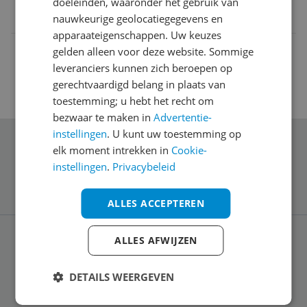
doeleinden, waaronder het gebruik van
8720094360249
nauwkeurige geolocatiegegevens en
apparaateigenschappen. Uw keuzes
gelden alleen voor deze website. Sommige
leveranciers kunnen zich beroepen op
gerechtvaardigd belang in plaats van
toestemming; u hebt het recht om
bezwaar te maken in
Advertentie-
instellingen
. U kunt uw toestemming op
Schrijf je in voor onze nieuwsbrief
elk moment intrekken in
Cookie-
instellingen
.
Privacybeleid
ALLES ACCEPTEREN
ALLES AFWIJZEN
Service
DETAILS WEERGEVEN
Algemeen