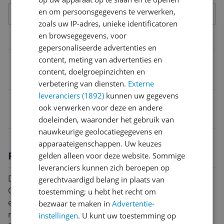
en om persoonsgegevens te verwerken,
zoals uw IP-adres, unieke identificatoren
en browsegegevens, voor
Overige kenmerken
gepersonaliseerde advertenties en
content, meting van advertenties en
Navulling
content, doelgroepinzichten en
Nee
verbetering van diensten.
Externe
leveranciers (1892)
kunnen uw gegevens
EAN
ook verwerken voor deze en andere
3700431447050
doeleinden, waaronder het gebruik van
nauwkeurige geolocatiegegevens en
apparaateigenschappen. Uw keuzes
Productomschrijving
gelden alleen voor deze website. Sommige
leveranciers kunnen zich beroepen op
Diptyque Car Diffuser With 34 Boulevard Saint-
gerechtvaardigd belang in plaats van
Germain Insert Interieurparfum 2,10 gram unisex. De
toestemming; u hebt het recht om
eau de parfum intense van Diptyque Interior is een
bezwaar te maken in
Advertentie-
rijkere en vollere interpretatie van de originele geur.
instellingen
. U kunt uw toestemming op