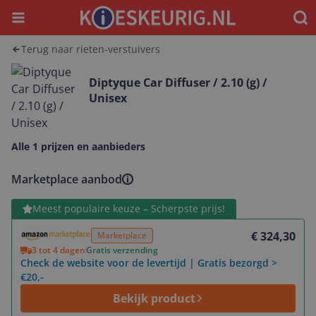
Menu
Waar
Terug naar rieten-verstuivers
Diptyque Car Diffuser / 2.10 (g) /
Unisex
Alle 1 prijzen en aanbieders
Marketplace aanbod
Bekijk product
Meest populaire keuze – Scherpste prijs!
€ 324,30
Marketplace
3 tot 4 dagen
Gratis verzending
Check de website voor de levertijd | Gratis bezorgd >
€20,-
Bekijk product