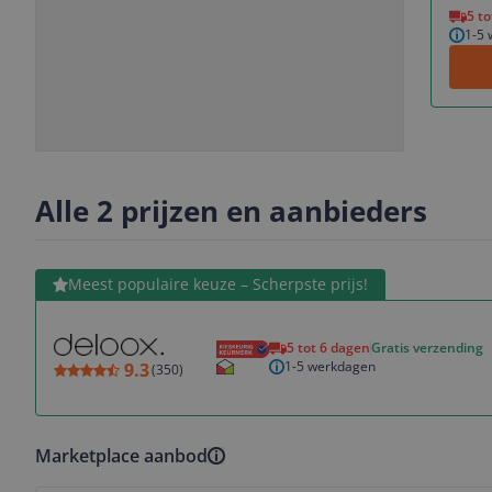
5 t
1-5
Slide
Slide
1
2
Alle 2 prijzen en aanbieders
Bekijk product
Meest populaire keuze – Scherpste prijs!
5 tot 6 dagen
Gratis verzending
1-5 werkdagen
9.3
(
350
)
Marketplace aanbod