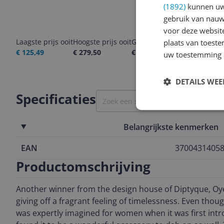
(1892)
kunnen uw 
gebruik van nauw
voor deze websit
Laagste prijs ooit
Hoogste prijs ooit
Goedkoopste nu
Laatste pri
plaats van toest
€ 125,49
€ 279,50
€ 133,89
07-08-2026
uw toestemming 
DETAILS WE
Specificaties
Belangrijkste kenmerken
EAN
3700431405
Productomschrijving
Another winner from the design house of Diptyque, Oye
giving off a fragrant feeling of timelessness. Even thou
was expertly imagined for women when it was first int