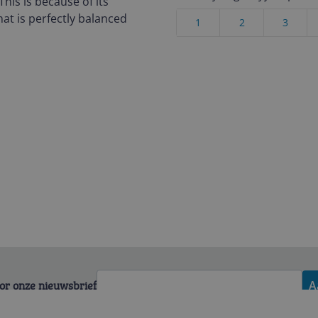
his is because of its
hat is perfectly balanced
1
2
3
voor onze nieuwsbrief
A