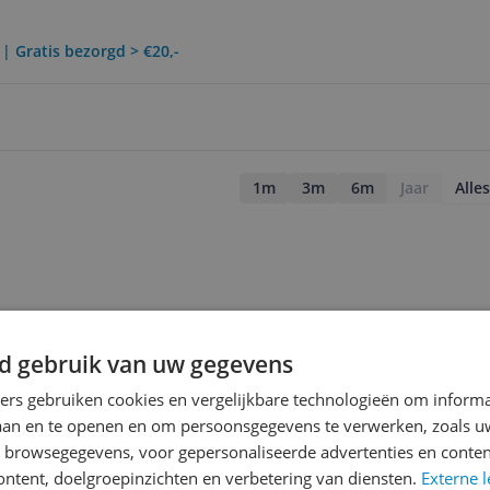
 | Gratis bezorgd > €20,-
1m
3m
6m
Jaar
Alles
d gebruik van uw gegevens
ners gebruiken cookies en vergelijkbare technologieën om inform
laan en te openen en om persoonsgegevens te verwerken, zoals uw
n browsegegevens, voor gepersonaliseerde advertenties en conten
ontent, doelgroepinzichten en verbetering van diensten.
Externe l