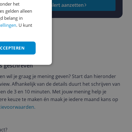
onder het
Prijsalert aanzetten
s gelden alleen
d belang in
tellingen
. U kunt
ACCEPTEREN
ws geschreven
t en wil je graag je mening geven? Start dan hieronder
view. Afhankelijk van de details duurt het schrijven van
en de 3 en 10 minuten. Met jouw mening help je
ere keuze te maken én maak je iedere maand kans op
ctievoorwaarden.
uct?