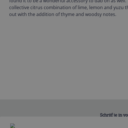
found it to be a wonderful accessory to dab on as well. T
collective citrus combination of lime, lemon and yuzu t
out with the addition of thyme and woodsy notes.
Schrijf je in 
Bekijk product