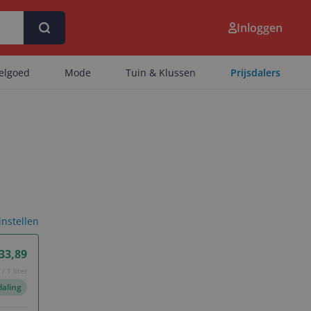
Inloggen
eelgoed
Mode
Tuin & Klussen
Prijsdalers
 instellen
33,89
/ 1 liter
daling