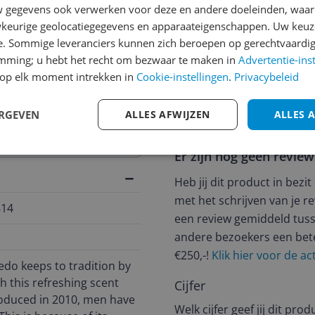
gegevens ook verwerken voor deze en andere doeleinden, waar
keurige geolocatiegegevens en apparaateigenschappen. Uw keuze
e. Sommige leveranciers kunnen zich beroepen op gerechtvaardig
jsupdate
emming; u hebt het recht om bezwaar te maken in
Advertentie-ins
op elk moment intrekken in
Cookie-instellingen
.
Privacybeleid
ERGEVEN
ALLES AFWIJZEN
ALLES 
Reviews
Er zijn nog geen revie
Heb jij dit product in bezi
met het schrijven van je re
814
een review gemiddeld tuss
andere bezoekers een bet
€250,-!
Klik hier voor de a
do keeps to tradition by
gh this refreshing scent
Cijfer
roduced in 2010, men have
Welk cijfer geef jij dit prod