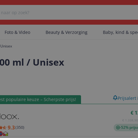
Foto & Video
Beauty & Verzorging
Baby, kind & sp
/ Unisex
Er zijn geen categorieën gevonden.
00 ml / Unisex
Er zijn geen producten gevonden.
product
Prijsalert
st populaire keuze – Scherpste prijs!
Er zijn geen artikelen gevonden.
€ 1
€ 1.338,90 
9.3
(
350
)
-52% prijs