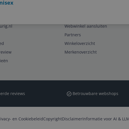
Unisex
Zakelijk
urig.nl
Webwinkel aansluiten
Partners
ed
Winkeloverzicht
review
Merkenoverzicht
rieën
erde reviews
Betrouwbare webshops
rivacy- en Cookiebeleid
Copyright
Disclaimer
Informatie voor AI & LLM