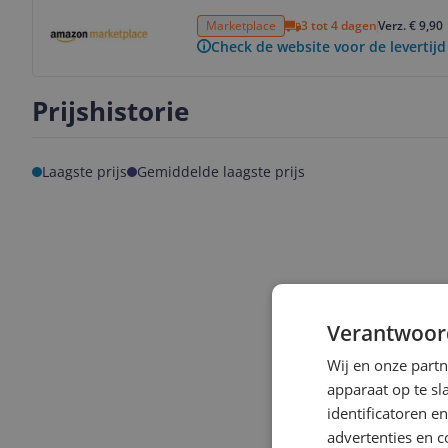
Bekijk product
Marketplace
3 tot 4 dagen
Verz. € 9,90
Check de website voor de levertijd
Prijshistorie
Laagste prijs
Gemiddelde laagste prijs
Verantwoor
Wij en onze part
apparaat op te s
identificatoren e
advertenties en c