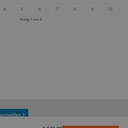
4
5
6
7
8
9
10
Vraag 1 van 4
anmelden