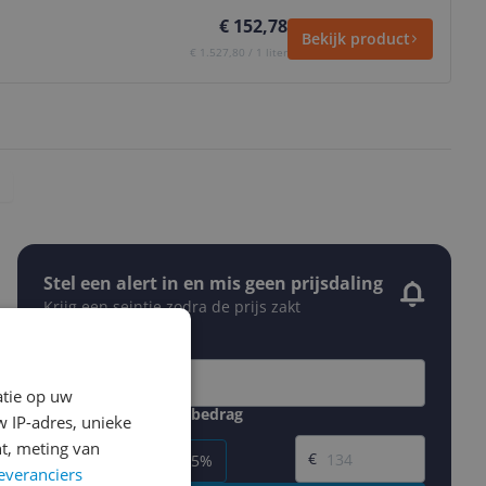
€ 152,78
Bekijk product
€ 1.527,80 / 1 liter
Stel een alert in en mis geen prijsdaling
Krijg een seintje zodra de prijs zakt
Jouw e-mailadres
atie op uw
Gewenste daling of bedrag
 IP-adres, unieke
Gewenste prijs
t, meting van
€
-5%
-10%
-15%
everanciers