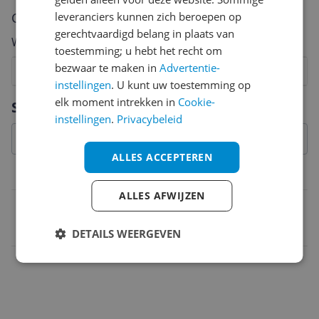
Cijfer
leveranciers kunnen zich beroepen op
gerechtvaardigd belang in plaats van
Welk cijfer geef jij dit product?
toestemming; u hebt het recht om
bezwaar te maken in
Advertentie-
1
2
3
4
5
6
7
8
9
10
instellingen
. U kunt uw toestemming op
Vraag 1 van 4
elk moment intrekken in
Cookie-
Specificaties
instellingen
.
Privacybeleid
ALLES ACCEPTEREN
Belangrijkste kenmerken
ALLES AFWIJZEN
EAN
8719274347729
DETAILS WEERGEVEN