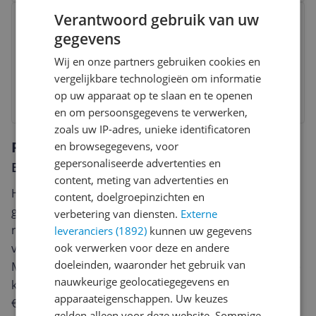
Bekijk product
Verantwoord gebruik van uw
LEDVION 6x LED Outdoor Spotlights
gegevens
- Black - IP65 - GU10 - 5W - 1m Cable
Wij en onze partners gebruiken cookies en
v.a. € 59,70
vergelijkbare technologieën om informatie
op uw apparaat op te slaan en te openen
Bekijk product
en om persoonsgegevens te verwerken,
zoals uw IP-adres, unieke identificatoren
Reviews
en browsegegevens, voor
gepersonaliseerde advertenties en
Er zijn nog geen reviews geschreven
content, meting van advertenties en
Heb jij dit product in bezit en wil je graag je mening
content, doelgroepinzichten en
geven? Start dan hieronder met het schrijven van je
verbetering van diensten.
Externe
review. Afhankelijk van de details duurt het schrijven
leveranciers (1892)
kunnen uw gegevens
van een review gemiddeld tussen de 3 en 10 minuten.
ook verwerken voor deze en andere
doeleinden, waaronder het gebruik van
Met jouw mening help je andere bezoekers een betere
nauwkeurige geolocatiegegevens en
keuze te maken én maak je iedere maand kans op
apparaateigenschappen. Uw keuzes
€250,-!
Klik hier voor de actievoorwaarden.
gelden alleen voor deze website. Sommige