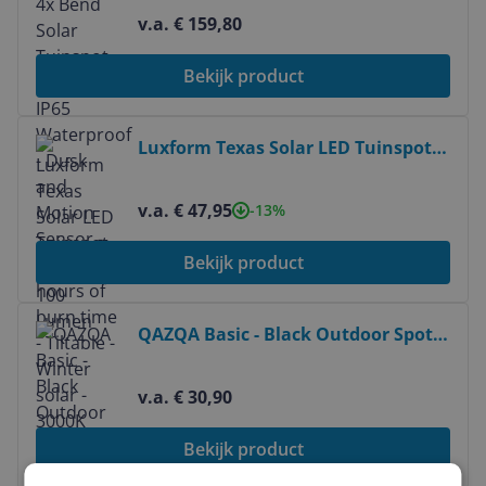
Motion Sensor - Up to 10 hours of
v.a. € 159,80
burn time - Tiltable - Winter solar -
3000K Warm White - Solar garden
Bekijk product
lighting - Can also be used as a wall
lamp
Bekijk product
Luxform Texas Solar LED Tuinspot -
Zwart - 100 Lumen
v.a. € 47,95
-13%
Bekijk product
Bekijk product
QAZQA Basic - Black Outdoor Spot
Light - 9cm - Stainless Steel
v.a. € 30,90
Bekijk product