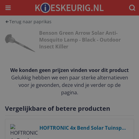
Menu
Waar
Terug naar paprikas
Benson Green Arrow Solar Anti-
Mosquito Lamp - Black - Outdoor
Insect Killer
We konden geen prijzen vinden voor dit product
Gelukkig hebben we een paar sterke alternatieven
voor je gevonden, deze vind je verder op de
pagina.
Vergelijkbare of betere producten
Bekijk product
HOFTRONIC 4x Bend Solar Tuinspot
- Black - IP65 Waterproof - Dusk and