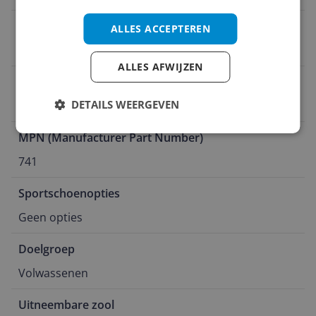
Type zool
ALLES ACCEPTEREN
Vlakke zool
ALLES AFWIJZEN
Seizoensjaar
DETAILS WEERGEVEN
2026
MPN (Manufacturer Part Number)
741
Sportschoenopties
Geen opties
Doelgroep
Volwassenen
Uitneembare zool