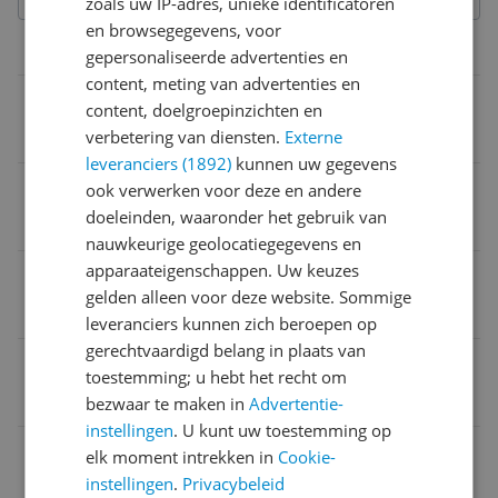
zoals uw IP-adres, unieke identificatoren
en browsegegevens, voor
Overige kenmerken
gepersonaliseerde advertenties en
content, meting van advertenties en
Lijn
content, doelgroepinzichten en
Camel
verbetering van diensten.
Externe
leveranciers (1892)
kunnen uw gegevens
Product gewicht
ook verwerken voor deze en andere
doeleinden, waaronder het gebruik van
883 g
nauwkeurige geolocatiegegevens en
apparaateigenschappen. Uw keuzes
Verpakking lengte
gelden alleen voor deze website. Sommige
31,8 cm
leveranciers kunnen zich beroepen op
gerechtvaardigd belang in plaats van
Maatadvies
toestemming; u hebt het recht om
Valt normaal: bestel je eigen maat
bezwaar te maken in
Advertentie-
instellingen
. U kunt uw toestemming op
Naam verantwoordelijke marktdeelnemer in de EU
elk moment intrekken in
Cookie-
instellingen
.
Privacybeleid
Gabor Shoes AG