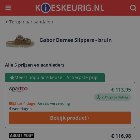
Menu
Waar
Terug naar sandalen
Gabor Dames Slippers - bruin
Alle 5 prijzen en aanbieders
Bekijk product
Meest populaire keuze – Scherpste prijs!
€ 113,95
-23% prijsdaling
3 tot 4 dagen
Gratis verzending
4 werkdagen
Bekijk product
Bekijk product
€ 116,98