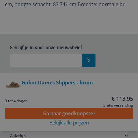
cm, hoogte schacht: 83,741 cm Breedte: normale br
Schrijf je in voor onze nieuwsbrief
Bekijk product
Gabor Dames Slippers - bruin
Service
€ 113,95
3 tot 4 dagen
Gratis verzending
Ga naar goedkoopste
Algemeen
Bekijk alle prijzen
Zakelijk