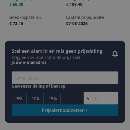
€ 66,00
€ 109,40
Goedkoopste nu
Laatste prijsupdate
€ 73,16
07-08-2026
Stel een alert in en mis geen prijsdaling
Krijg een seintje zodra de prijs zakt
Jouw e-mailadres
Gewenste daling of bedrag
Gewenste prijs
€
-5%
-10%
-15%
Prijsalert aanzetten