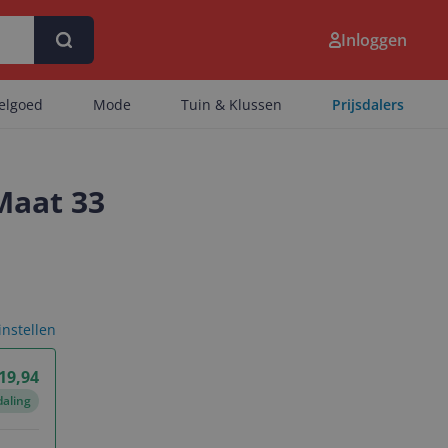
Inloggen
eelgoed
Mode
Tuin & Klussen
Prijsdalers
Maat 33
 instellen
 19,94
daling