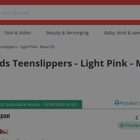
Foto & Video
Beauty & Verzorging
Baby, kind & sp
nslippers - Light Pink - Maat 33
Er zijn geen categorieën gevonden.
s Teenslippers - Light Pink - 
Er zijn geen producten gevonden.
product
Prijsalert
st populaire keuze – Scherpste prijs!
Er zijn geen artikelen gevonden.
€
-3% prijs