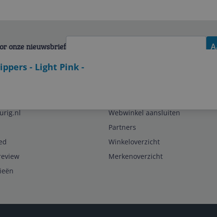
voor onze nieuwsbrief
A
ppers - Light Pink -
Zakelijk
urig.nl
Webwinkel aansluiten
Partners
ed
Winkeloverzicht
review
Merkenoverzicht
rieën