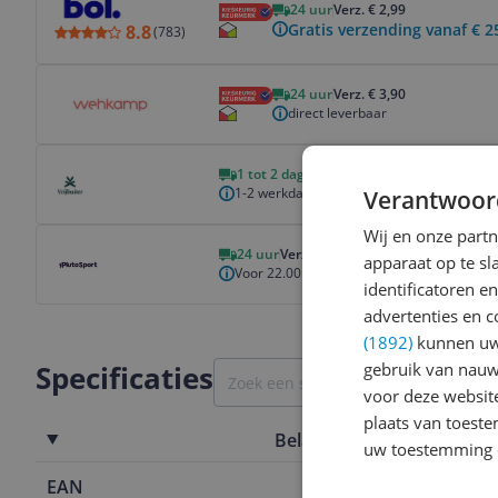
24 uur
Verz. € 2,99
Gratis verzending vanaf € 2
8.8
(
783
)
Bekijk product
24 uur
Verz. € 3,90
direct leverbaar
Bekijk product
1 tot 2 dagen
Verz. € 7,95
1-2 werkdagen
Verantwoor
Bekijk product
Wij en onze part
24 uur
Verz. € 5,95
apparaat op te s
Voor 22.00 uur besteld, morgen in huis
identificatoren e
advertenties en c
(1892)
kunnen uw 
Specificaties
gebruik van nauw
voor deze websit
plaats van toest
Belangrijkste kenmerken
uw toestemming 
EAN
7909937182