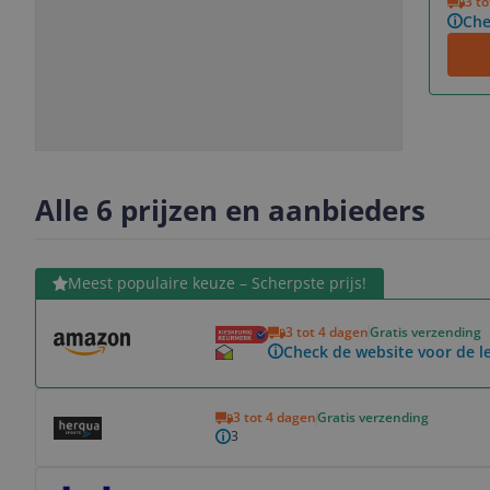
3 t
Che
Slide
Slide
1
2
Alle 6 prijzen en aanbieders
Bekijk product
Meest populaire keuze – Scherpste prijs!
3 tot 4 dagen
Gratis verzending
Check de website voor de le
Bekijk product
3 tot 4 dagen
Gratis verzending
3
Bekijk product