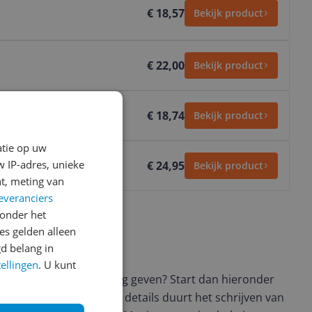
€ 18,57
Bekijk product
€ 22,00
Bekijk product
€ 18,74
Bekijk product
atie op uw
 IP-adres, unieke
€ 24,95
Bekijk product
t, meting van
everanciers
onder het
s gelden alleen
d belang in
ws geschreven
tellingen
. U kunt
t en wil je graag je mening geven? Start dan hieronder
view. Afhankelijk van de details duurt het schrijven van