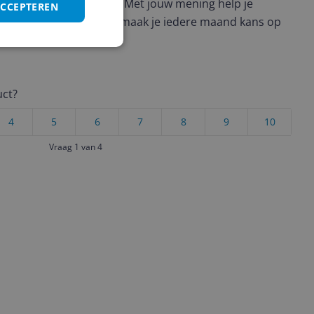
en de 3 en 10 minuten. Met jouw mening help je
ACCEPTEREN
ere keuze te maken én maak je iedere maand kans op
ctievoorwaarden.
uct?
4
5
6
7
8
9
10
Vraag 1 van 4