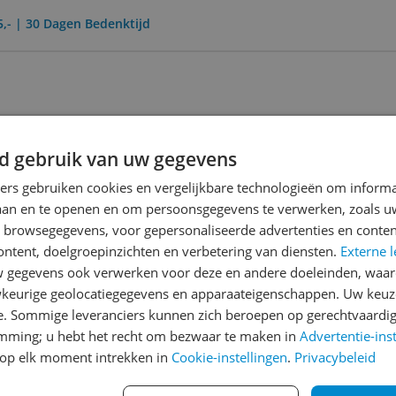
5,- | 30 Dagen Bedenktijd
d gebruik van uw gegevens
ners gebruiken cookies en vergelijkbare technologieën om inform
laan en te openen en om persoonsgegevens te verwerken, zoals uw
n browsegegevens, voor gepersonaliseerde advertenties en conten
ontent, doelgroepinzichten en verbetering van diensten.
Externe l
gegevens ook verwerken voor deze en andere doeleinden, waar
Reviews
keurige geolocatiegegevens en apparaateigenschappen. Uw keuze
e. Sommige leveranciers kunnen zich beroepen op gerechtvaardig
Er zijn nog geen revie
emming; u hebt het recht om bezwaar te maken in
Advertentie-ins
Heb jij dit product in bezi
op elk moment intrekken in
Cookie-instellingen
.
Privacybeleid
met het schrijven van je re
359