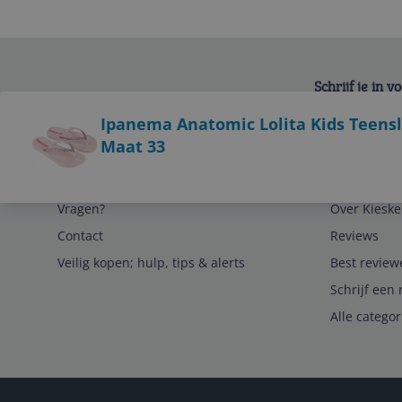
Schrijf je in 
Bekijk product
Ipanema Anatomic Lolita Kids Teensli
Maat 33
Service
Algemeen
Vragen?
Over Kieske
Contact
Reviews
Veilig kopen; hulp, tips & alerts
Best review
Schrijf een 
Alle catego