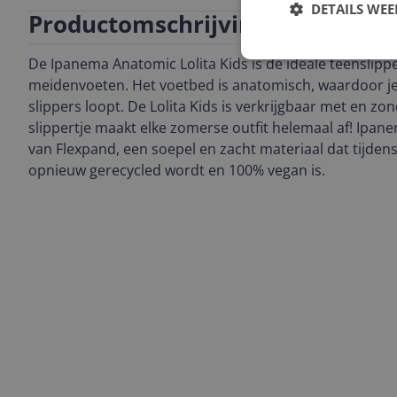
DETAILS WE
Productomschrijving
De Ipanema Anatomic Lolita Kids is de ideale teenslipp
meidenvoeten. Het voetbed is anatomisch, waardoor je
slippers loopt. De Lolita Kids is verkrijgbaar met en zon
slippertje maakt elke zomerse outfit helemaal af! Ipan
van Flexpand, een soepel en zacht materiaal dat tijden
opnieuw gerecycled wordt en 100% vegan is.