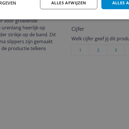
een review gemiddeld tuss
ERGEVEN
ALLES AFWIJZEN
ALLES 
andere bezoekers een bet
€250,-!
Klik hier voor de a
er voor groeiende
 urenlang heerlijk op
Cijfer
der strikje op de band. Dit
Welk cijfer geef jij dit prod
ema slippers zijn gemaakt
s de productie telkens
1
2
3