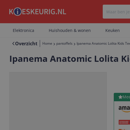
Elektronica
Huishouden & wonen
Keuken
Overzicht
Home
pantoffels
Ipanema Anatomic Lolita Kids Tee
Ipanema Anatomic Lolita Kid
Bekijk 
Mee
Vorige
Volgende