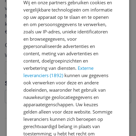
review. Afhankelijk van de details duurt het schrijven
Wij en onze partners gebruiken cookies en
van een review gemiddeld tussen de 3 en 10 minuten.
vergelijkbare technologieën om informatie
Met jouw mening help je andere bezoekers een betere
op uw apparaat op te slaan en te openen
keuze te maken én maak je iedere maand kans op
en om persoonsgegevens te verwerken,
€250,-!
Klik hier voor de actievoorwaarden.
zoals uw IP-adres, unieke identificatoren
en browsegegevens, voor
Cijfer
gepersonaliseerde advertenties en
content, meting van advertenties en
Welk cijfer geef jij dit product?
content, doelgroepinzichten en
1
2
3
4
5
6
7
8
9
10
verbetering van diensten.
Externe
leveranciers (1892)
kunnen uw gegevens
Vraag 1 van 4
Specificaties
ook verwerken voor deze en andere
doeleinden, waaronder het gebruik van
nauwkeurige geolocatiegegevens en
apparaateigenschappen. Uw keuzes
gelden alleen voor deze website. Sommige
Belangrijkste kenmerken
leveranciers kunnen zich beroepen op
EAN
gerechtvaardigd belang in plaats van
toestemming; u hebt het recht om
7909843230021