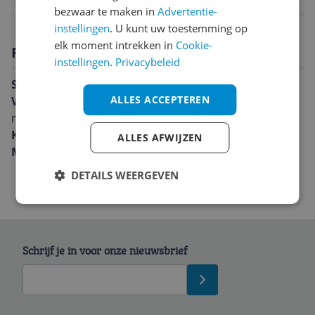
bezwaar te maken in
Advertentie-
instellingen
. U kunt uw toestemming op
elk moment intrekken in
Cookie-
Productomschrijving
instellingen
.
Privacybeleid
Specificaties:
ALLES ACCEPTEREN
Voetbed:
rubberen voetbed met een reliëf van
rijstkorrels
Kleur:
zwart
ALLES AFWIJZEN
Materiaal:
rubber
DETAILS WEERGEVEN
Schrijf je in voor onze nieuwsbrief