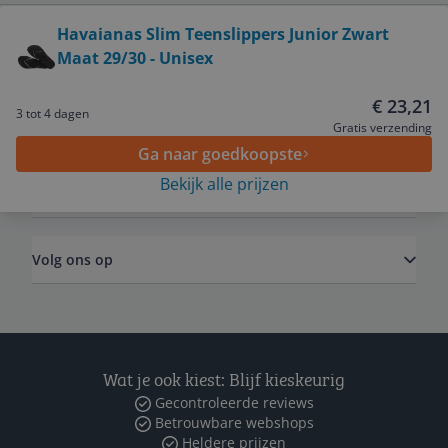
Bekijk product
Havaianas Slim Teenslippers Junior Zwart
Maat 29/30 - Unisex
Service
€ 23,21
3 tot 4 dagen
Algemeen
Gratis verzending
Ga naar goedkoopste
Bekijk alle prijzen
Zakelijk
Volg ons op
Wat je ook kiest: Blijf kieskeurig
Gecontroleerde reviews
Betrouwbare webshops
Heldere prijzen