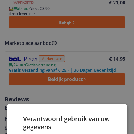
€ 21,00
24 uur
Verz. € 3,90
direct leverbaar
Bekijk
Marketplace aanbod
Bekijk product
€ 14,95
Marketplace
24 uur
Gratis verzending
Gratis verzending vanaf € 25,- | 30 Dagen Bedenktijd
Bekijk product
Reviews
Er zijn nog geen reviews geschreven
Verantwoord gebruik van uw
Heb jij dit product in bezit en wil je graag je mening
gegevens
geven? Start dan hieronder met het schrijven van je