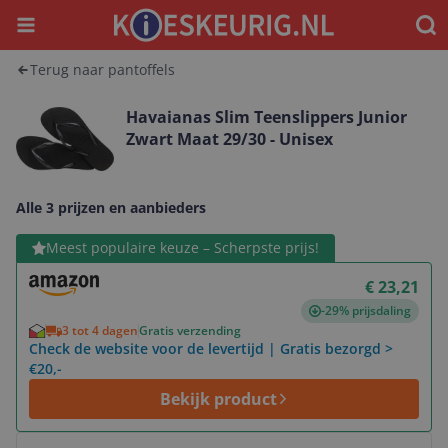
Menu
Waar
Terug naar pantoffels
Havaianas Slim Teenslippers Junior
Zwart Maat 29/30 - Unisex
Alle 3 prijzen en aanbieders
Bekijk product
Meest populaire keuze – Scherpste prijs!
€ 23,21
-29% prijsdaling
3 tot 4 dagen
Gratis verzending
Check de website voor de levertijd | Gratis bezorgd >
€20,-
Bekijk product
Bekijk product