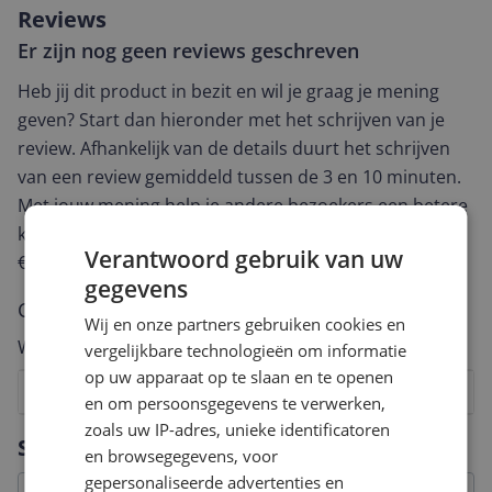
Reviews
Er zijn nog geen reviews geschreven
Heb jij dit product in bezit en wil je graag je mening
geven? Start dan hieronder met het schrijven van je
review. Afhankelijk van de details duurt het schrijven
van een review gemiddeld tussen de 3 en 10 minuten.
Met jouw mening help je andere bezoekers een betere
keuze te maken én maak je iedere maand kans op
Verantwoord gebruik van uw
€250,-!
Klik hier voor de actievoorwaarden.
gegevens
Cijfer
Wij en onze partners gebruiken cookies en
Welk cijfer geef jij dit product?
vergelijkbare technologieën om informatie
op uw apparaat op te slaan en te openen
1
2
3
4
5
6
7
8
9
10
en om persoonsgegevens te verwerken,
zoals uw IP-adres, unieke identificatoren
Vraag 1 van 4
Specificaties
en browsegegevens, voor
gepersonaliseerde advertenties en