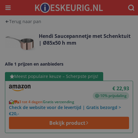
Menu
Waar
Terug naar pan
Hendi Saucepannetje met Schenktuit
| Ø85x50 h mm
Alle 1 prijzen en aanbieders
Bekijk product
Meest populaire keuze – Scherpste prijs!
€ 22,93
-10% prijsdaling
3 tot 4 dagen
Gratis verzending
Check de website voor de levertijd | Gratis bezorgd >
€20,-
Bekijk product