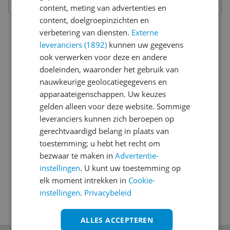
content, meting van advertenties en
content, doelgroepinzichten en
Functies
verbetering van diensten.
Externe
leveranciers (1892)
kunnen uw gegevens
Inductie geschikt
ook verwerken voor deze en andere
Ja
doeleinden, waaronder het gebruik van
nauwkeurige geolocatiegegevens en
EAN
apparaateigenschappen. Uw keuzes
gelden alleen voor deze website. Sommige
8711369607039
leveranciers kunnen zich beroepen op
Afmetingen
gerechtvaardigd belang in plaats van
toestemming; u hebt het recht om
Algemeen
bezwaar te maken in
Advertentie-
instellingen
. U kunt uw toestemming op
elk moment intrekken in
Cookie-
instellingen
.
Privacybeleid
ALLES ACCEPTEREN